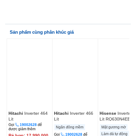
Sản phẩm cùng phân khúc giá
Hitachi
Inverter 464
Hitachi
Inverter 466
Hisense
Inverter 
Lít
Lít
Lít RQ630N4EBUI
HR4N7520DSWDXVN
HR4N7522DSDXVN
Gọi
19002628
để
Ngăn đông mềm
Mặt gương mờ
được giảm thêm
Làm đá tự động
Gọi
19002628
để
Rẻ hơn:
17.990.000