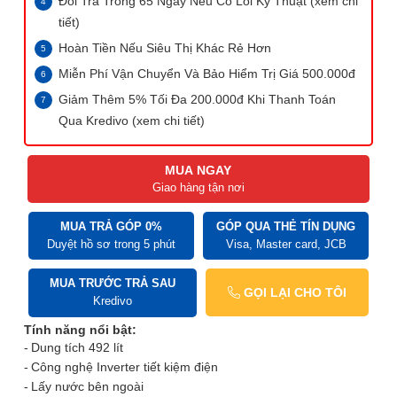
Đổi Trả Trong 65 Ngày Nếu Có Lỗi Kỹ Thuật (xem chi
tiết)
Hoàn Tiền Nếu Siêu Thị Khác Rẻ Hơn
Miễn Phí Vận Chuyển Và Bảo Hiểm Trị Giá 500.000đ
Giảm Thêm 5% Tối Đa 200.000đ Khi Thanh Toán
Qua Kredivo (xem chi tiết)
MUA NGAY
Giao hàng tận nơi
MUA TRẢ GÓP 0%
GÓP QUA THẺ TÍN DỤNG
Duyệt hồ sơ trong 5 phút
Visa, Master card, JCB
MUA TRƯỚC TRẢ SAU
GỌI LẠI CHO TÔI
Kredivo
Tính năng nổi bật:
Dung tích 492 lít
Công nghệ Inverter tiết kiệm điện
Lấy nước bên ngoài