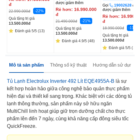
được giảm thêm
đ
Gọi
19002628
để
Rẻ hơn:
16.990.000
được giảm thêm
-22%
22.990.000
đ
đ
Rẻ hơn:
16.990.0
Quà tặng trị giá
-21%
đ
21.490.000
đ
13.500.000
đ
-11%
18.990.000
đ
Quà tặng trị giá
Đánh giá 5/5 (13)
13.500.000
đ
Quà tặng trị giá
13.500.000
đ
Đánh giá 4.9/5 (48)
Đánh giá 5/5 (3)
Mô tả sản phẩm
Thông số kỹ thuật
Hướng dẫn sử dụng
Tủ Lạnh Electrolux Inverter 492 Lít EQE4955A-B
là sự
kết hợp hoàn hảo giữa công nghệ bảo quản thực phẩm
hiện đại và thiết kế sang trọng. Khác biệt với các dòng tủ
lạnh thông thường, sản phẩm này sở hữu ngăn
MultiChill linh hoạt giúp giữ trọn dưỡng chất cho thực
phẩm lên đến 7 ngày, cùng khả năng cấp đông siêu tốc
QuickFreeze.