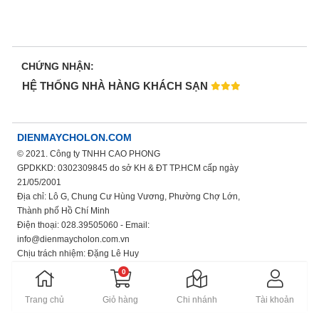
CHỨNG NHẬN:
HỆ THỐNG NHÀ HÀNG KHÁCH SẠN
DIENMAYCHOLON.COM
© 2021. Công ty TNHH CAO PHONG
GPDKKD: 0302309845 do sở KH & ĐT TP.HCM cấp ngày
21/05/2001
Địa chỉ: Lô G, Chung Cư Hùng Vương, Phường Chợ Lớn,
Thành phố Hồ Chí Minh
Điện thoại: 028.39505060 - Email:
info@dienmaycholon.com.vn
Chịu trách nhiệm: Đặng Lê Huy
Xem thêm chính sách bảo mật thông tin
0
Trang chủ
Giỏ hàng
Chi nhánh
Tài khoản