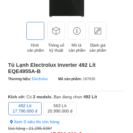
Hình
Thông số
Mô tả
Đánh giá
sản phẩm
kỹ thuật
sản phẩm
sản phẩm
Tủ Lạnh Electrolux Inverter 492 Lít
EQE4955A-B
Thương hiệu:
Electrolux
Mã sản phẩm:
167630
Kích cỡ:
Có
2 models.
Bạn đang chọn
492 Lít
492 Lít
563 Lít
17.790.000 đ
20.990.000 đ
Xem 0 siêu thị còn hàng
Giá hãng :
21.295.636
đ