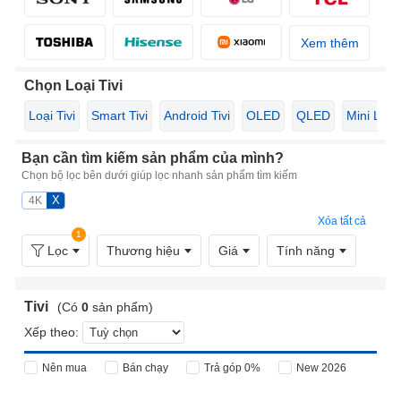
Xem thêm
Chọn Loại Tivi
Loại Tivi
Smart Tivi
Android Tivi
OLED
QLED
Mini LED
Bạn cần tìm kiếm sản phẩm của mình?
Chọn bộ lọc bên dưới giúp lọc nhanh sản phẩm tìm kiếm
X
4K
Xóa tất cả
1
Lọc
Thương hiệu
Giá
Tính năng
Tivi
(Có
0
sản phẩm)
Xếp theo:
Nên mua
Bán chạy
Trả góp 0%
New 2026