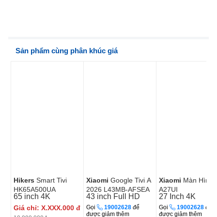
Sản phẩm cùng phân khúc giá
Hikers
Smart Tivi
Xiaomi
Google Tivi A
Xiaomi
Màn Hình 
HK65A500UA
2026 L43MB-AFSEA
A27UI
65 inch
4K
43 inch
Full HD
27 Inch
4K
Giá chỉ:
X.XXX.000
đ
Gọi
19002628
để
Gọi
19002628
để
được giảm thêm
được giảm thêm