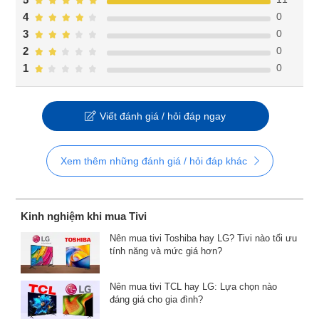
0
4
0
3
0
2
0
1
Viết đánh giá / hỏi đáp ngay
Xem thêm những đánh giá / hỏi đáp khác
Kinh nghiệm khi mua Tivi
Nên mua tivi Toshiba hay LG? Tivi nào tối ưu
tính năng và mức giá hơn?
Nên mua tivi TCL hay LG: Lựa chọn nào
đáng giá cho gia đình?