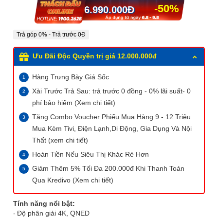
-50%
6.990.000
Đ
Trả góp 0% - Trả trước 0Đ
Ưu Đãi Độc Quyền trị giá 12.000.000đ
Hàng Trưng Bày Giá Sốc
Xài Trước Trả Sau: trả trước 0 đồng - 0% lãi suất- 0
phí bảo hiểm (Xem chi tiết)
Tặng Combo Voucher Phiếu Mua Hàng 9 - 12 Triệu
Mua Kèm Tivi, Điện Lạnh,Di Động, Gia Dụng Và Nội
Thất (xem chi tiết)
Hoàn Tiền Nếu Siêu Thị Khác Rẻ Hơn
Giảm Thêm 5% Tối Đa 200.000đ Khi Thanh Toán
Qua Kredivo (Xem chi tiết)
Tính năng nổi bật:
Độ phân giải 4K,
QNED