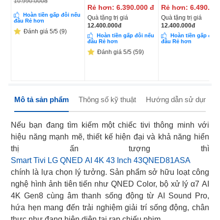
10.990.000
đ
Rẻ hơn:
6.390.000
đ
Rẻ hơn:
6.490.00
Hoàn tiền gấp đôi nếu
Quà tặng trị giá
Quà tặng trị giá
đâu Rẻ hơn
12.400.000
đ
12.400.000
đ
Đánh giá 5/5 (9)
Hoàn tiền gấp đôi nếu
Hoàn tiền gấp đôi 
đâu Rẻ hơn
đâu Rẻ hơn
Đánh giá 5/5 (59)
Mô tả sản phẩm
Thông số kỹ thuật
Hướng dẫn sử dụng
Nếu bạn đang tìm kiếm một chiếc tivi thông minh với
hiệu năng mạnh mẽ, thiết kế hiện đại và khả năng hiển
Smart Tivi LG QNED AI 4K 43 Inch 43QNED81ASA
chính là lựa chọn lý tưởng. Sản phẩm sở hữu loạt công
nghệ hình ảnh tiên tiến như QNED Color, bộ xử lý α7 AI
4K Gen8 cùng âm thanh sống động từ AI Sound Pro,
hứa hẹn mang đến trải nghiệm giải trí sống động, chân
thực như đang hiện diện tại rạp chiếu phim.