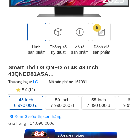
5
Hình
Thông số
Mô tả
Đánh giá
sản phẩm
kỹ thuật
sản phẩm
sản phẩm
Smart Tivi LG QNED AI 4K 43 Inch
43QNED81ASA
(Sản phẩm trưng bày)
Thương hiệu:
LG
Mã sản phẩm:
167081
5.0 (11)
43 Inch
50 Inch
55 Inch
65 I
6.990.000 đ
7.990.000 đ
7.890.000 đ
9.990.
Xem 0 siêu thị còn hàng
Giá hãng :
14.090.000đ