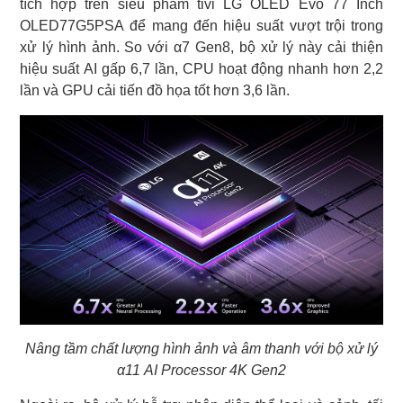
tích hợp trên siêu phẩm tivi LG OLED Evo 77 Inch
OLED77G5PSA để mang đến hiệu suất vượt trội trong
xử lý hình ảnh. So với α7 Gen8, bộ xử lý này cải thiện
hiệu suất AI gấp 6,7 lần, CPU hoạt động nhanh hơn 2,2
lần và GPU cải tiến đồ họa tốt hơn 3,6 lần.
Nâng tầm chất lượng hình ảnh và âm thanh với bộ xử lý
α11 AI Processor 4K Gen2