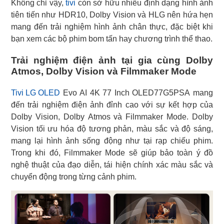
Không chỉ vậy,
tivi
còn sở hữu nhiều định dạng hình ảnh
tiên tiến như HDR10, Dolby Vision và HLG nên hứa hẹn
mang đến trải nghiệm hình ảnh chân thực, đặc biệt khi
bạn xem các bộ phim bom tấn hay chương trình thể thao.
Trải nghiệm điện ảnh tại gia cùng Dolby
Atmos, Dolby Vision và Filmmaker Mode
Tivi LG OLED
Evo AI 4K 77 Inch OLED77G5PSA mang
đến trải nghiệm điện ảnh đỉnh cao với sự kết hợp của
Dolby Vision, Dolby Atmos và Filmmaker Mode. Dolby
Vision tối ưu hóa độ tương phản, màu sắc và độ sáng,
mang lại hình ảnh sống động như tại rạp chiếu phim.
Trong khi đó, Filmmaker Mode sẽ giúp bảo toàn ý đồ
nghệ thuật của đạo diễn, tái hiện chính xác màu sắc và
chuyển động trong từng cảnh phim.