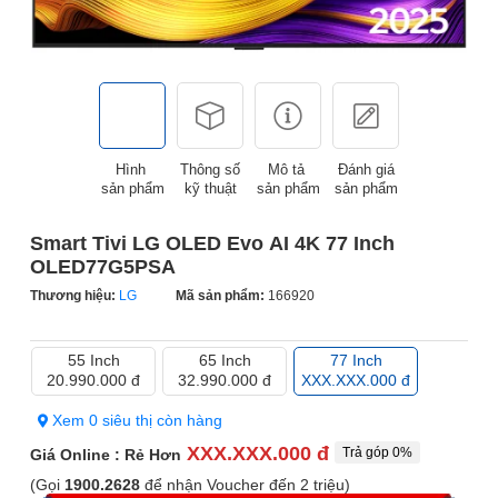
Hình
Thông số
Mô tả
Đánh giá
sản phẩm
kỹ thuật
sản phẩm
sản phẩm
Smart Tivi LG OLED Evo AI 4K 77 Inch
OLED77G5PSA
Thương hiệu:
LG
Mã sản phẩm:
166920
55 Inch
65 Inch
77 Inch
20.990.000 đ
32.990.000 đ
XXX.XXX.000 đ
Xem 0 siêu thị còn hàng
XXX.XXX.000 đ
Trả góp 0%
Giá Online : Rẻ Hơn
(Gọi
1900.2628
để nhận Voucher đến 2 triệu)