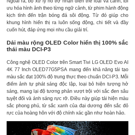
Ngoài ra, bộ xử lý hỗ trợ nhận diện thể loại và cảnh, tối
ưu hóa hình ảnh theo từng ngữ cảnh, từ phim hành động
kịch tính đến trận bóng đá sôi động. Từ đó giúp cho
khung hình hiển thị ra luôn sống động, chi tiết và đầy
cuốn hút, đáp ứng mọi nhu cầu giải trí.
Dải màu rộng OLED Color hiển thị 100% sắc
thái màu DCI-P3
Công nghệ OLED Color trên Smart Tivi LG OLED Evo AI
4K 77 Inch OLED77G5PSA mang đến khả năng tái tạo
màu sắc đạt 100% độ trung thực theo chuẩn DCI-P3. Mỗi
điểm ảnh tự phát sáng độc lập, loại bỏ hiện tượng hở
sáng, mang lại độ tương phản vượt trội với sắc đen sâu
tuyệt đối và ánh sáng rực rỡ. Điều này giúp tái hiện màu
sắc phong phú, từ sắc xanh của đại dương đến sắc đỏ
rực của hoàng hôn với độ chính xác gần như hoàn hảo.