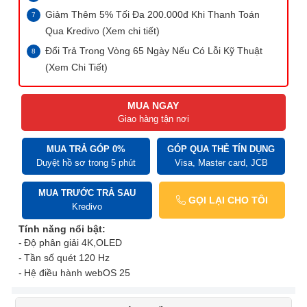
Giảm Thêm 5% Tối Đa 200.000đ Khi Thanh Toán
Qua Kredivo (Xem chi tiết)
Đổi Trả Trong Vòng 65 Ngày Nếu Có Lỗi Kỹ Thuật
(Xem Chi Tiết)
MUA NGAY
Giao hàng tận nơi
MUA TRẢ GÓP 0%
GÓP QUA THẺ TÍN DỤNG
Duyệt hồ sơ trong 5 phút
Visa, Master card, JCB
MUA TRƯỚC TRẢ SAU
GỌI LẠI CHO TÔI
Kredivo
Tính năng nổi bật:
Độ phân giải 4K,
OLED
Tần số quét 120 Hz
Hệ điều hành webOS 25