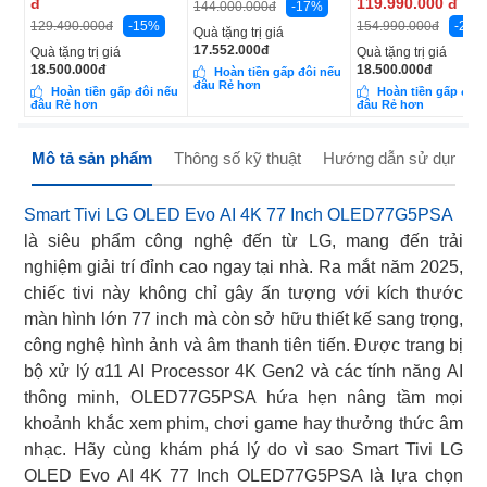
đ
119.990.000
đ
-17%
144.000.000
đ
-15%
-23%
129.490.000
đ
154.990.000
đ
Quà tặng trị giá
17.552.000
đ
Quà tặng trị giá
Quà tặng trị giá
18.500.000
đ
18.500.000
đ
Hoàn tiền gấp đôi nếu
đâu Rẻ hơn
Hoàn tiền gấp đôi nếu
Hoàn tiền gấp đôi 
đâu Rẻ hơn
đâu Rẻ hơn
Mô tả sản phẩm
Thông số kỹ thuật
Hướng dẫn sử dụng
Smart Tivi LG OLED Evo AI 4K 77 Inch OLED77G5PSA
là siêu phẩm công nghệ đến từ LG, mang đến trải
nghiệm giải trí đỉnh cao ngay tại nhà. Ra mắt năm 2025,
chiếc tivi này không chỉ gây ấn tượng với kích thước
màn hình lớn 77 inch mà còn sở hữu thiết kế sang trọng,
công nghệ hình ảnh và âm thanh tiên tiến. Được trang bị
bộ xử lý α11 AI Processor 4K Gen2 và các tính năng AI
thông minh, OLED77G5PSA hứa hẹn nâng tầm mọi
khoảnh khắc xem phim, chơi game hay thưởng thức âm
nhạc. Hãy cùng khám phá lý do vì sao Smart Tivi LG
OLED Evo AI 4K 77 Inch OLED77G5PSA là lựa chọn