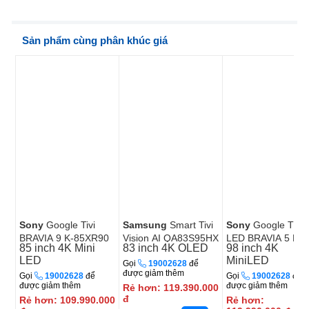
Sản phẩm cùng phân khúc giá
Sony
Google Tivi
Samsung
Smart Tivi
Sony
Google TV M
BRAVIA 9 K-85XR90
Vision AI QA83S95HX
LED BRAVIA 5 K-
85 inch
4K
Mini
83 inch
4K
OLED
98 inch
4K
98XR50
LED
MiniLED
Gọi
19002628
để
được giảm thêm
Gọi
19002628
để
Gọi
19002628
để
được giảm thêm
được giảm thêm
Rẻ hơn:
119.390.000
đ
Rẻ hơn:
109.990.000
Rẻ hơn: