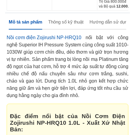
Trị Giá 800.000đ
và Bộ quà
12.000.000
Mô tả sản phẩm
Thông số kỹ thuật
Hướng dẫn sử dụng
Nồi cơm điện Zojirushi NP-HRQ10
nổi bật với công
nghệ Superior IH Pressure System cùng công suất 1010-
1030W giúp cơm chín đều, dẻo thơm và giữ trọn hương
vị tự nhiên. Sản phẩm trang bị lòng nồi mạ Platinum tăng
độ ngọt của hạt cơm, hỗ trợ 4 mức áp suất tự động cùng
nhiều chế độ nấu chuyên sâu như cơm trắng, sushi,
cháo và gạo lứt. Dung tích 1.0L nhỏ gọn kết hợp chức
năng giữ ấm và hẹn giờ tiện lợi, đáp ứng tốt nhu cầu sử
dụng hằng ngày cho gia đình nhỏ.
Đặc điểm nổi bật của Nồi Cơm Điện
Zojirushi NP-HRQ10 1.0L - Xuất Xứ Nhật
Bản: