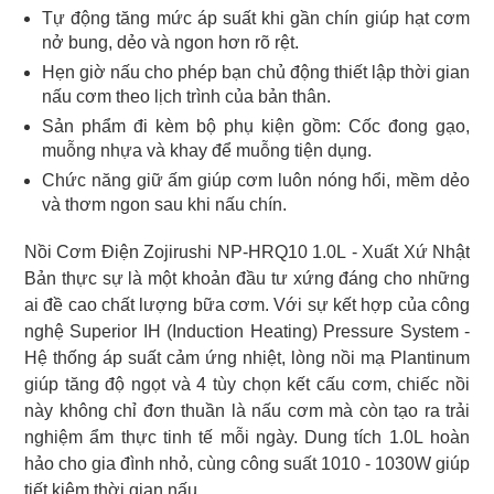
Tự động tăng mức áp suất khi gần chín giúp hạt cơm
nở bung, dẻo và ngon hơn rõ rệt.
Hẹn giờ nấu cho phép bạn chủ động thiết lập thời gian
nấu cơm theo lịch trình của bản thân.
Sản phẩm đi kèm bộ phụ kiện gồm: Cốc đong gạo,
muỗng nhựa và khay để muỗng tiện dụng.
Chức năng giữ ấm giúp cơm luôn nóng hổi, mềm dẻo
và thơm ngon sau khi nấu chín.
Nồi Cơm Điện Zojirushi NP-HRQ10 1.0L - Xuất Xứ Nhật
Bản thực sự là một khoản đầu tư xứng đáng cho những
ai đề cao chất lượng bữa cơm. Với sự kết hợp của công
nghệ Superior IH (Induction Heating) Pressure System -
Hệ thống áp suất cảm ứng nhiệt, lòng nồi mạ Plantinum
giúp tăng độ ngọt và 4 tùy chọn kết cấu cơm, chiếc nồi
này không chỉ đơn thuần là nấu cơm mà còn tạo ra trải
nghiệm ẩm thực tinh tế mỗi ngày. Dung tích 1.0L hoàn
hảo cho gia đình nhỏ, cùng công suất 1010 - 1030W giúp
tiết kiệm thời gian nấu.