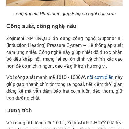
Lòng nồi mạ Plantinum giúp tăng độ ngọt của cơm
Công suất, công nghệ nấu
Zojirushi NP-HRQ10 áp dụng công nghệ Superior IH
(Induction Heating) Pressure System – Hệ thống áp suất
cảm ứng nhiệt. Công nghệ này giúp nhiệt độ được phân
bổ đều khắp nồi, mang lại sự ổn định và chính xác cao
hơn để cơm chín ngon, dẻo và giữ trọn hương vị.
Với công suất mạnh mẽ 1010 - 1030W,
nồi cơm điện
này
giúp gạo nhanh chín từ trong ra ngoài, tiết kiệm thời gian
đáng kể mà vẫn đảm bảo hạt cơm luôn dẻo thơm, giữ
trọn dưỡng chất.
Dung tích
Với dung tích lòng nồi 1.0 Lít, Zojirushi NP-HRQ10 là lựa