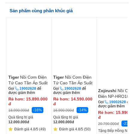
Sản phẩm cùng phân khúc giá
Tiger
Nồi Cơm Điện
Tiger
Nồi Cơm Điện
Tử Cao Tần Áp Suất
Tử Cao Tần Áp Suất
JPC-W18W 1.8 Lít
JPK-W18W 1.8 Lít -
Gọi
19002628
để
Gọi
19002628
để
Zojirushi
Nồi Cơ
được giảm thêm
được giảm thêm
Nhật Bản
Điện NP-HRQ18 1
Rẻ hơn:
15.890.000
Rẻ hơn:
14.590.000
Lít - Xuất Xứ Nhật
Gọi
19002628
để
đ
đ
được giảm thêm
Bản
-16%
-14%
18.990.000
đ
16.990.000
đ
Rẻ hơn:
15.990.0
đ
Quà tặng trị giá
Quà tặng trị giá
12.000.000
đ
12.000.000
đ
-23%
20.790.000
đ
Đánh giá 4.8/5 (49)
Đánh giá 4.8/5 (50)
Tặng Bếp Hồng Ngoạ