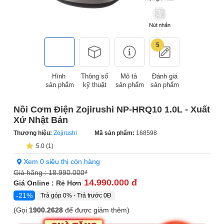
5
Hình
Thông số
Mô tả
Đánh giá
sản phẩm
kỹ thuật
sản phẩm
sản phẩm
Nồi Cơm Điện Zojirushi NP-HRQ10 1.0L - Xuất
Xứ Nhật Bản
Thương hiệu:
Zojirushi
Mã sản phẩm:
168598
5.0 (1)
Xem 0 siêu thị còn hàng
Giá hãng :
18.990.000
đ
14.990.000 đ
Giá Online : Rẻ Hơn
-21%
Trả góp 0% - Trả trước 0Đ
(Gọi
1900.2628
để được giảm thêm)