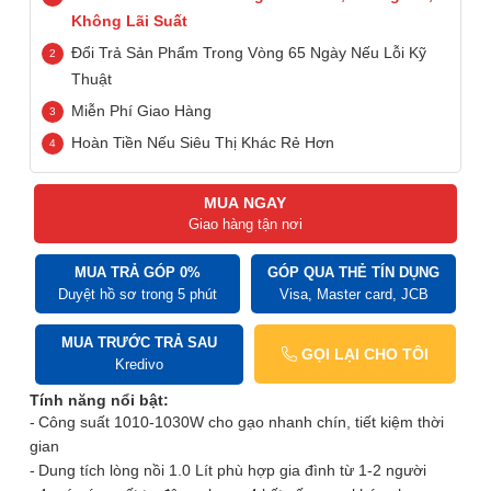
Không Lãi Suất
Đổi Trả Sản Phẩm Trong Vòng 65 Ngày Nếu Lỗi Kỹ
Thuật
Miễn Phí Giao Hàng
Hoàn Tiền Nếu Siêu Thị Khác Rẻ Hơn
MUA NGAY
Giao hàng tận nơi
MUA TRẢ GÓP 0%
GÓP QUA THẺ TÍN DỤNG
Duyệt hồ sơ trong 5 phút
Visa, Master card, JCB
MUA TRƯỚC TRẢ SAU
GỌI LẠI CHO TÔI
Kredivo
Tính năng nổi bật:
Công suất 1010-1030W cho gạo nhanh chín, tiết kiệm thời
gian
Dung tích lòng nồi 1.0 Lít phù hợp gia đình từ 1-2 người