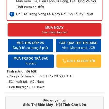
Mua Kèm Tivi, Điện Lạnh,Di Động, Gia Dụng Và Nội
Thất (xem chi tiết)
Đổi Trả Trong Vòng 65 Ngày Nếu Có Lỗi Kỹ Thuật
MUA NGAY
Giao hàng tận nơi
MUA TRẢ GÓP 0%
GÓP QUA THẺ TÍN DỤNG
Duyệt hồ sơ trong 5 phút
Visa, Master card, JCB
MUA TRƯỚC TRẢ SAU
GỌI LẠI CHO TÔI
Kredivo
Tính năng nổi bật:
Công suất làm lạnh: 2.5 HP - 20.500 BTU
Sản xuất tại: Việt Nam
Tiêu thụ điện 2.06 kw/h
Độc quyền tại
Siêu Thị Điện Máy - Nội Thất Chợ Lớn