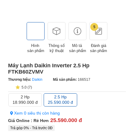
5
Hình
Thông số
Mô tả
Đánh giá
sản phẩm
kỹ thuật
sản phẩm
sản phẩm
Máy Lạnh Daikin Inverter 2.5 Hp
FTKB60ZVMV
Thương hiệu:
Daikin
Mã sản phẩm:
166517
5.0 (7)
2 Hp
2.5 Hp
18.990.000 đ
25.590.000 đ
Xem 0 siêu thị còn hàng
25.590.000 đ
Giá Online : Rẻ Hơn
Trả góp 0% - Trả trước 0Đ