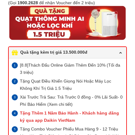
(Gọi
1900.2628
để nhận Voucher đến 2 triệu)
Quà tặng kèm trị giá 13.500.000đ
[8.8]Thách Đấu Online Giảm Thêm Đến 10% (Tối đa
3 triệu)
Tặng Quạt Điều Khiển Giọng Nói Hoặc Máy Lọc
Không Khí Trị Giá 1.5 Triệu
Xài Trước Trả Sau: Trả Trước 0 đồng - 0% Lãi Suất- 0
Phí Bảo Hiểm (Xem chi tiết)
Tặng Thêm 1 Năm Bảo Hành - Khách hàng đăng
ký qua app Daikin VietNam
Tặng Combo Voucher Phiếu Mua Hàng 9 - 12 Triệu