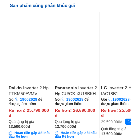
Sản phẩm cùng phân khúc giá
Daikin
Inverter 2 Hp
Panasonic
Inverter 2
LG
Inverter 2 Hp
FTKM50AVMV
Hp CU/CS-XU18BKH-
IAC18B1
8
Gọi
19002628
để
Gọi
19002628
để
Gọi
19002628
để
được giảm thêm
được giảm thêm
được giảm thêm
Rẻ hơn:
25.790.000
Rẻ hơn:
26.690.000
Rẻ hơn:
25.590.0
đ
đ
đ
Quà tặng trị giá
Quà tặng trị giá
-14%
29.590.000
đ
13.500.000
đ
13.700.000
đ
Quà tặng trị giá
Hoàn tiền gấp đôi nếu
Hoàn tiền gấp đôi nếu
13.500.000
đ
đâu Rẻ hơn
đâu Rẻ hơn