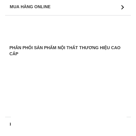
MUA HÀNG ONLINE
PHÂN PHỐI SẢN PHẨM NỘI THẤT THƯƠNG HIỆU CAO
CẤP
KẾT NỐI VỚI CHÚNG TÔI