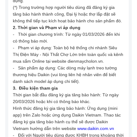
dụng.
(*) Trong trường hợp người tiêu dùng đã đăng ký gia
tăng bảo hành thành công, Đại lý hoặc thợ lắp đặt sẽ
không thể tiếp tục kích hoạt bảo hành cho sản phẩm đó.
2. Thời gian và Phạm vi áp dụng
- Thời gian chương trình: Từ ngày 01/03/2026 đến khi
có thông báo mới.
- Phạm vi áp dụng: Toàn bộ hệ thống chi nhánh Siêu
Thị Điện Máy - Nội Thất Chợ Lớn trên toàn quốc và kênh
mua sắm Online tại website dienmaycholon.vn.
- Sản phẩm áp dụng: Các dòng máy lạnh treo tường
thương hiệu Daikin (vui lòng liên hệ nhân viên để biết
danh sách model áp dụng chi tiết).
3. Điều kiện tham gia
Thời gian bắt đầu đăng ký gia tăng bảo hành: Từ ngày
20/03/2026 hoặc khi có thông báo khác.
Hình thức đăng ký gia tăng bảo hành: Ứng dụng (mini
app) trên Zalo hoặc ứng dụng Daikin Vietnam. Thao tác
đăng ký gia tăng bảo hành cụ thể sẽ được Daikin
Vietnam hướng dẫn trên website
www.daikin.com.vn
- Đối với Người tiêu dùng được KHBH trong khoảng thời