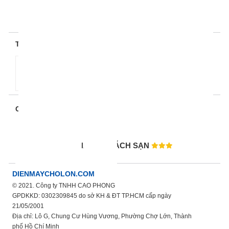
THANH TOÁN:
CHỨNG NHẬN:
HỆ THỐNG NHÀ HÀNG KHÁCH SẠN
DIENMAYCHOLON.COM
© 2021. Công ty TNHH CAO PHONG
GPDKKD: 0302309845 do sở KH & ĐT TP.HCM cấp ngày
21/05/2001
Địa chỉ: Lô G, Chung Cư Hùng Vương, Phường Chợ Lớn, Thành
phố Hồ Chí Minh