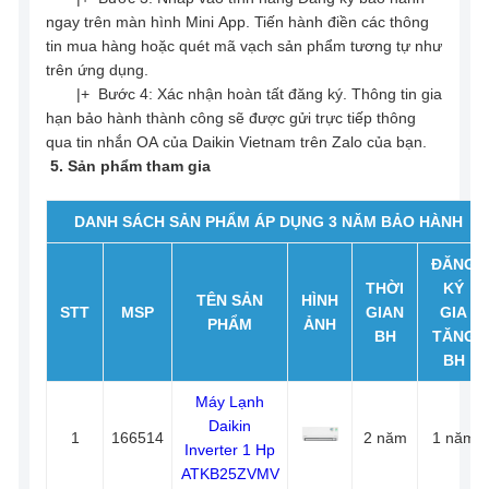
ngay trên màn hình Mini App. Tiến hành điền các thông
tin mua hàng hoặc quét mã vạch sản phẩm tương tự như
trên ứng dụng.
|+ Bước 4: Xác nhận hoàn tất đăng ký. Thông tin gia
hạn bảo hành thành công sẽ được gửi trực tiếp thông
qua tin nhắn OA của Daikin Vietnam trên Zalo của bạn.
5. Sản phẩm tham gia
DANH SÁCH SẢN PHẨM ÁP DỤNG 3 NĂM BẢO HÀNH
ĐĂNG
THỜI
KÝ
TÊN SẢN
HÌNH
STT
MSP
GIAN
GIA
PHẨM
ẢNH
BH
TĂNG
BH
Máy Lạnh
Daikin
1
166514
2 năm
1 năm
Inverter 1 Hp
ATKB25ZVMV