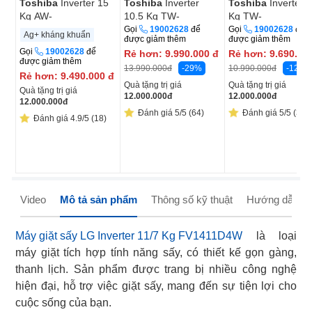
Toshiba
Inverter 15
Toshiba
Inverter
Toshiba
Inverter 
Kg AW-
10.5 Kg TW-
Kg TW-
T06D1600LV(MK)
T25BZU115MWV(MG)
T33B120UWV(MK
Gọi
19002628
để
Gọi
19002628
để
Ag+ kháng khuẩn
được giảm thêm
được giảm thêm
Gọi
19002628
để
Rẻ hơn:
9.990.000
đ
Rẻ hơn:
9.690.00
được giảm thêm
-29%
-12%
13.990.000
đ
10.990.000
đ
Rẻ hơn:
9.490.000
đ
Quà tặng trị giá
Quà tặng trị giá
Quà tặng trị giá
12.000.000
đ
12.000.000
đ
12.000.000
đ
Đánh giá 5/5 (64)
Đánh giá 5/5 (3)
Đánh giá 4.9/5 (18)
Video
Mô tả sản phẩm
Thông số kỹ thuật
Hướng dẫn sử
Máy giặt sấy LG Inverter 11/7 Kg FV1411D4W
là loại
máy giặt tích hợp tính năng sấy, có thiết kế gọn gàng,
thanh lịch. Sản phẩm được trang bị nhiều công nghệ
hiện đại, hỗ trợ việc giặt sấy, mang đến sự tiện lợi cho
cuộc sống của bạn.