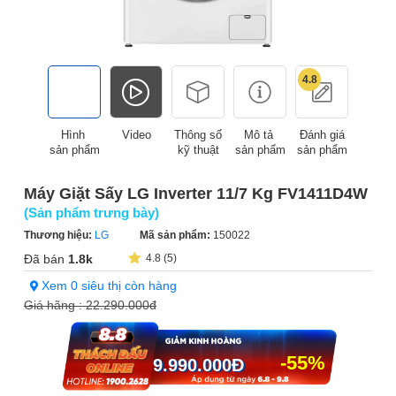
4.8
Hình
Video
Thông số
Mô tả
Đánh giá
sản phẩm
kỹ thuật
sản phẩm
sản phẩm
Máy Giặt Sấy LG Inverter 11/7 Kg FV1411D4W
(Sản phẩm trưng bày)
Thương hiệu:
LG
Mã sản phẩm:
150022
Đã bán
1.8k
4.8 (5)
Xem 0 siêu thị còn hàng
Giá hãng :
22.290.000đ
-55%
9.990.000
Đ