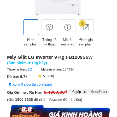
5
Hình
Thông số
Mô tả
Đánh giá
sản phẩm
kỹ thuật
sản phẩm
sản phẩm
Máy Giặt LG Inverter 9 Kg FB1209S6W
(Sản phẩm trưng bày)
Thương hiệu:
LG
Mã sản phẩm:
164334
Đã bán
6.7k
5.0 (28)
Xem 0 siêu thị còn hàng
8.490.000
đ
Trả góp 0% - Trả trước 0Đ
Giá Online : Rẻ Hơn
(Gọi
1900.2628
để nhận Voucher đến 2 triệu)