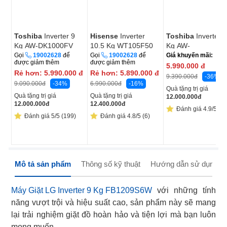
Toshiba
Inverter 9
Hisense
Inverter
Toshiba
Inverter 
Kg AW-DK1000FV
10.5 Kg WT105F50
Kg AW-
(KK)
DM1100PV(KK)
Gọi
19002628
để
Gọi
19002628
để
Giá khuyến mãi:
được giảm thêm
được giảm thêm
5.990.000
đ
Rẻ hơn:
5.990.000
đ
Rẻ hơn:
5.890.000
đ
-36%
9.390.000
đ
-34%
-16%
9.090.000
đ
6.990.000
đ
Quà tặng trị giá
Quà tặng trị giá
Quà tặng trị giá
12.000.000
đ
12.000.000
đ
12.400.000
đ
Đánh giá 4.9/5 (3
Đánh giá 5/5 (199)
Đánh giá 4.8/5 (6)
Mô tả sản phẩm
Thông số kỹ thuật
Hướng dẫn sử dụng
Máy Giặt LG Inverter 9 Kg FB1209S6W
với những tính
năng vượt trội và hiệu suất cao, sản phẩm này sẽ mang
lại trải nghiệm giặt đồ hoàn hảo và tiện lợi mà bạn luôn
mong muốn.