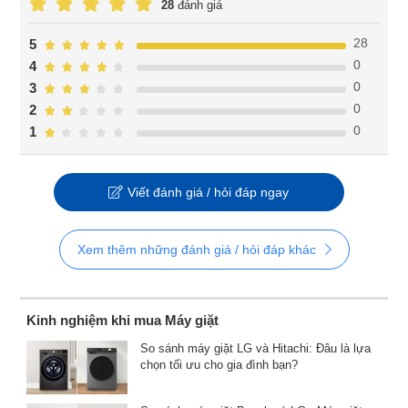
28
đánh giá
28
5
0
4
0
3
0
2
0
1
Viết đánh giá / hỏi đáp ngay
Xem thêm những đánh giá / hỏi đáp khác
Kinh nghiệm khi mua Máy giặt
So sánh máy giặt LG và Hitachi: Đâu là lựa
chọn tối ưu cho gia đình bạn?