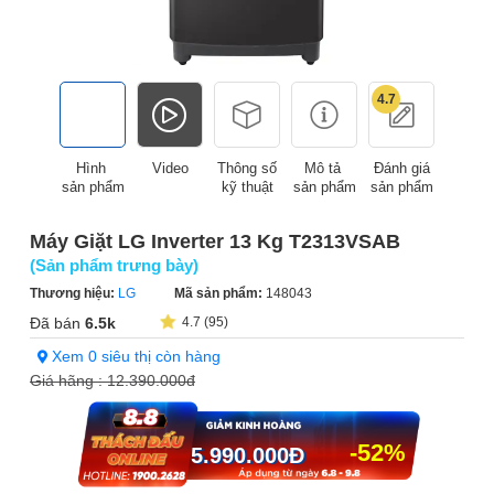
4.7
Hình
Video
Thông số
Mô tả
Đánh giá
sản phẩm
kỹ thuật
sản phẩm
sản phẩm
Máy Giặt LG Inverter 13 Kg T2313VSAB
(Sản phẩm trưng bày)
Thương hiệu:
LG
Mã sản phẩm:
148043
Đã bán
6.5k
4.7 (95)
Xem 0 siêu thị còn hàng
Giá hãng :
12.390.000đ
-52%
5.990.000
Đ