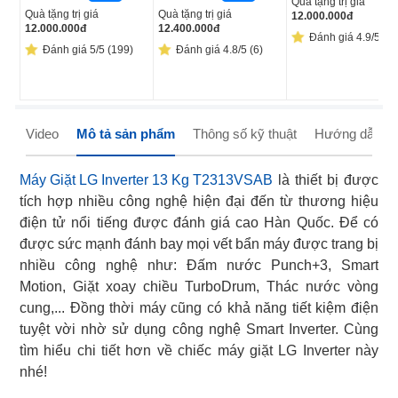
Quà tặng trị giá
Quà tặng trị giá
Quà tặng trị giá
12.000.000
đ
12.000.000
đ
12.400.000
đ
Đánh giá 4.9/5 (3
Đánh giá 5/5 (199)
Đánh giá 4.8/5 (6)
Video
Mô tả sản phẩm
Thông số kỹ thuật
Hướng dẫn sử
Máy Giặt LG Inverter 13 Kg T2313VSAB
là thiết bị được
tích hợp nhiều công nghệ hiện đại đến từ thương hiệu
điện tử nổi tiếng được đánh giá cao Hàn Quốc. Để có
được sức mạnh đánh bay mọi vết bẩn máy được trang bị
nhiều công nghệ như: Đấm nước Punch+3, Smart
Motion, Giặt xoay chiều TurboDrum, Thác nước vòng
cung,... Đồng thời máy cũng có khả năng tiết kiệm điện
tuyệt vời nhờ sử dụng công nghệ Smart Inverter. Cùng
tìm hiểu chi tiết hơn về chiếc máy giặt LG Inverter này
nhé!