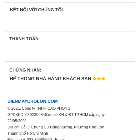
KẾT NỐI VỚI CHÚNG TÔI
THANH TOÁN:
CHỨNG NHẬN:
HỆ THỐNG NHÀ HÀNG KHÁCH SẠN
DIENMAYCHOLON.COM
© 2021. Công ty TNHH CAO PHONG
GPDKKD: 0302309845 do sở KH & ĐT TP.HCM cấp ngày
21/05/2001
Địa chỉ: Lô G, Chung Cư Hùng Vương, Phường Chợ Lớn,
Thành phố Hồ Chí Minh
Điện thoại: 028.39505060 - Email: