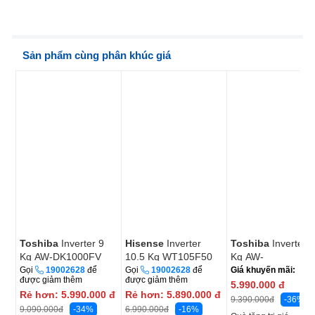
Sản phẩm cùng phân khúc giá
Toshiba
Inverter 9
Hisense
Inverter
Toshiba
Inverter 
Kg AW-DK1000FV
10.5 Kg WT105F50
Kg AW-
(KK)
DM1100PV(KK)
Gọi
19002628
để
Gọi
19002628
để
Giá khuyến mãi:
được giảm thêm
được giảm thêm
5.990.000
đ
Rẻ hơn:
5.990.000
đ
Rẻ hơn:
5.890.000
đ
-36%
9.390.000
đ
-34%
-16%
9.090.000
đ
6.990.000
đ