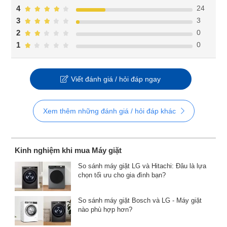
24
4
3
3
0
2
0
1
Viết đánh giá / hỏi đáp ngay
Xem thêm những đánh giá / hỏi đáp khác
Kinh nghiệm khi mua Máy giặt
So sánh máy giặt LG và Hitachi: Đâu là lựa
chọn tối ưu cho gia đình bạn?
So sánh máy giặt Bosch và LG - Máy giặt
nào phù hợp hơn?