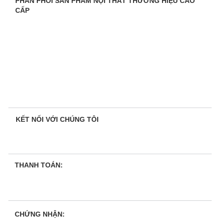
PHÂN PHỐI SẢN PHẨM NỘI THẤT THƯƠNG HIỆU CAO
CẤP
KẾT NỐI VỚI CHÚNG TÔI
THANH TOÁN:
CHỨNG NHẬN: