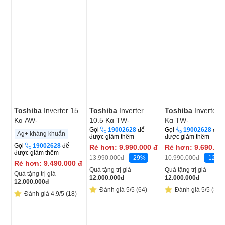
Toshiba
Inverter 15
Toshiba
Inverter
Toshiba
Inverter 
Kg AW-
10.5 Kg TW-
Kg TW-
T06D1600LV(MK)
T25BZU115MWV(MG)
T33B120UWV(MK
Gọi
19002628
để
Gọi
19002628
để
Ag+ kháng khuẩn
được giảm thêm
được giảm thêm
Gọi
19002628
để
Rẻ hơn:
9.990.000
đ
Rẻ hơn:
9.690.00
được giảm thêm
-29%
-12%
13.990.000
đ
10.990.000
đ
Rẻ hơn:
9.490.000
đ
Quà tặng trị giá
Quà tặng trị giá
Quà tặng trị giá
12.000.000
đ
12.000.000
đ
12.000.000
đ
Đánh giá 5/5 (64)
Đánh giá 5/5 (3)
Đánh giá 4.9/5 (18)