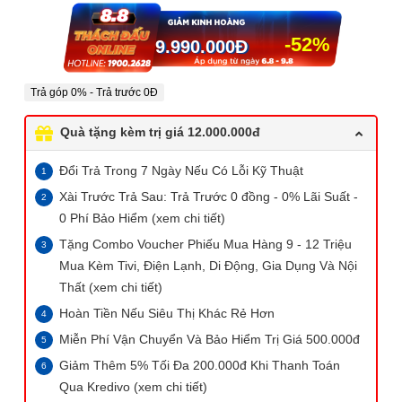
-52%
9.990.000
Đ
Trả góp 0% - Trả trước 0Đ
Quà tặng kèm trị giá 12.000.000đ
Đổi Trả Trong 7 Ngày Nếu Có Lỗi Kỹ Thuật
Xài Trước Trả Sau: Trả Trước 0 đồng - 0% Lãi Suất -
0 Phí Bảo Hiểm (xem chi tiết)
Tặng Combo Voucher Phiếu Mua Hàng 9 - 12 Triệu
Mua Kèm Tivi, Điện Lạnh, Di Động, Gia Dụng Và Nội
Thất (xem chi tiết)
Hoàn Tiền Nếu Siêu Thị Khác Rẻ Hơn
Miễn Phí Vận Chuyển Và Bảo Hiểm Trị Giá 500.000đ
Giảm Thêm 5% Tối Đa 200.000đ Khi Thanh Toán
Qua Kredivo (xem chi tiết)