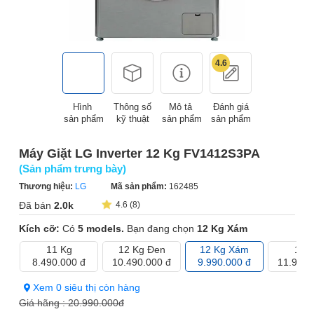
4.6
Hình
Thông số
Mô tả
Đánh giá
sản phẩm
kỹ thuật
sản phẩm
sản phẩm
Máy Giặt LG Inverter 12 Kg FV1412S3PA
(Sản phẩm trưng bày)
Thương hiệu:
LG
Mã sản phẩm:
162485
Đã bán
2.0k
4.6 (8)
Kích cỡ:
Có
5 models.
Bạn đang chọn
12 Kg Xám
11 Kg
12 Kg Đen
12 Kg Xám
14 
8.490.000 đ
10.490.000 đ
9.990.000 đ
11.990.
Xem 0 siêu thị còn hàng
Giá hãng :
20.990.000đ