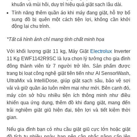
khuẩn và mùi hôi, duy trì hiệu quả giặt sạch lâu dài.
Tính năng thêm quần áo khi máy đang giặt, hỗ trợ bổ
sung đồ bị quên một cách tiện lợi, không cần khởi
động lại chu trình.
*Tất cả hình ảnh chỉ mang tính chất minh họa
Với khối lượng giặt 11 kg, Máy Giặt
Electrolux
Inverter
11 Kg EWF1142R9SC là lựa chọn lý tưởng cho gia đình
đông thành viên từ 7 người trở lên. Sản phẩm được
trang bị loạt công nghệ giặt tiên tiến như AI SensorWash,
UltraMix và IntelliDose, giúp giặt sạch sâu, bảo vệ sợi
vải và giữ quần áo luôn mềm mại như mới. Bên cạnh đó,
máy còn sở hữu nhiều tiện ích thông minh như điều
khiển qua ứng dụng, thêm đồ khi đang giặt, mang đến
trải nghiệm giặt giũ hiện đại, tiện lợi và tiết kiệm thời
gian.
Nếu gia đình bạn có nhu cầu giặt giũ cực lớn hoặc giặt
đồ tích tụ nhiều ngày, bạn nên cân nhắc nâng cấp lên