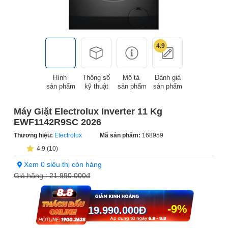
4.9
Hình
Thông số
Mô tả
Đánh giá
sản phẩm
kỹ thuật
sản phẩm
sản phẩm
Máy Giặt Electrolux Inverter 11 Kg
EWF1142R9SC 2026
Thương hiệu:
Electrolux
Mã sản phẩm:
168959
4.9 (10)
Xem 0 siêu thị còn hàng
Giá hãng :
21.990.000đ
-9%
19.990.000
Đ