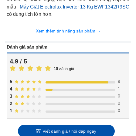
mẫu
Máy Giặt Electrolux Inverter 13 Kg EWF1342R9SC
có dung tích lớn hơn.
Xem thêm tính năng sản phẩm
Đánh giá sản phẩm
4.9 / 5
10
đánh giá
9
5
1
4
0
3
0
2
0
1
Viết đánh giá / hỏi đáp ngay