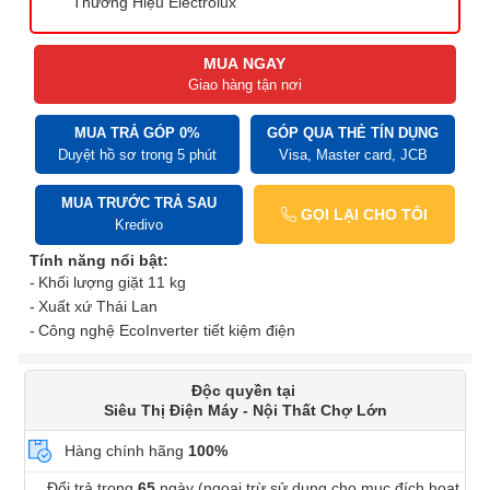
Thương Hiệu Electrolux
MUA NGAY
Giao hàng tận nơi
MUA TRẢ GÓP 0%
GÓP QUA THẺ TÍN DỤNG
Duyệt hồ sơ trong 5 phút
Visa, Master card, JCB
MUA TRƯỚC TRẢ SAU
GỌI LẠI CHO TÔI
Kredivo
Tính năng nổi bật:
Khối lượng giặt 11 kg
Xuất xứ Thái Lan
Công nghệ EcoInverter tiết kiệm điện
Độc quyền tại
Siêu Thị Điện Máy - Nội Thất Chợ Lớn
Hàng chính hãng
100%
Đổi trả trong
65
ngày (ngoại trừ sử dụng cho mục đích hoạt