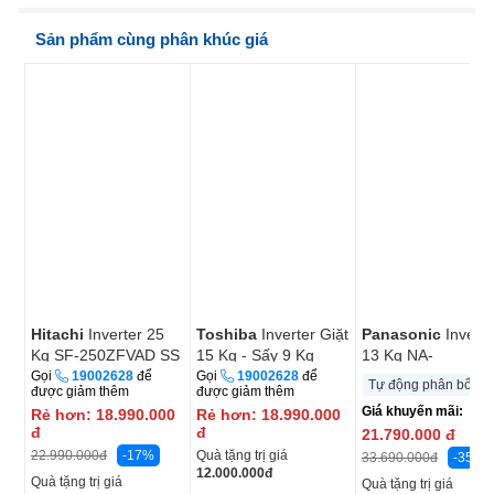
Sản phẩm cùng phân khúc giá
Hitachi
Inverter 25
Toshiba
Inverter Giặt
Panasonic
Inverte
Kg SF-250ZFVAD SS
15 Kg - Sấy 9 Kg
13 Kg NA-
TWD-
26CVX1AVT
Gọi
19002628
để
Gọi
19002628
để
Tự động phân bổ nướ
được giảm thêm
được giảm thêm
T35BP160MWV(MG)
Giá khuyến mãi:
Rẻ hơn:
18.990.000
Rẻ hơn:
18.990.000
đ
đ
21.790.000
đ
-17%
Quà tặng trị giá
22.990.000
đ
-35%
33.690.000
đ
12.000.000
đ
Quà tặng trị giá
Quà tặng trị giá