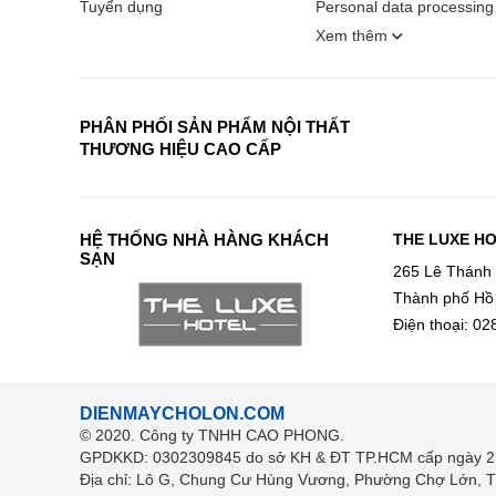
Tuyển dụng
Personal data processing 
không tạo nên cảm giác lạ
Xem thêm
người dùng có thể linh hoạt t
PHÂN PHỐI SẢN PHẨM NỘI THẤT
THƯƠNG HIỆU CAO CẤP
Khối lượng giặt đa dạng (9
đông thành viên hoặc nhu cầu
HỆ THỐNG NHÀ HÀNG KHÁCH
THE LUXE H
SẠN
265 Lê Thánh
2.2 Công nghệ giặt
Thành phố Hồ
Điện thoại: 0
Chế độ giặt Super Spe
năng này, các vết bẩn đ
lượng nước.
DIENMAYCHOLON.COM
Không chỉ làm sạch sâu
© 2020. Công ty TNHH CAO PHONG.
GPDKKD: 0302309845 do sở KH & ĐT TP.HCM cấp ngày 2
quần áo.
Địa chỉ: Lô G, Chung Cư Hùng Vương, Phường Chợ Lớn, 