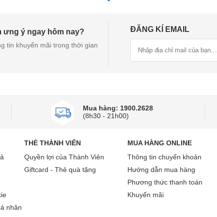
ế giới.
ĐĂNG KÍ EMAIL
m ưng ý ngay hôm nay?
g tin khuyến mãi trong thời gian
Samsung - Thương hiệu Hàn Quốc uy tín
rong những thương hiệu hàng đầu thế giới trong nhiều lĩnh vự
 đến các sản phẩm điện tử như tivi và smartphone.
Mua hàng: 1900.2628
được ưa chuộng nhờ thiết kế đa dạng, tích hợp công nghệ hiệ
(8h30 - 21h00)
sản phẩm này thu hút sự quan tâm lớn của người tiêu dùng, đ
ch hàng.
THẺ THÀNH VIÊN
MUA HÀNG ONLINE
 trên máy giặt Samsung cửa trên
rả
Quyền lợi của Thành Viên
Thông tin chuyển khoản
Giftcard - Thẻ quà tặng
Hướng dẫn mua hàng
g, khối lượng giặt đa dạng
Phương thức thanh toán
ie
Khuyến mãi
ứng khá tiện lợi để người dùng cho quần áo vào mà không cần c
cá nhân
rung tính, người dùng có thể dễ dàng phối cùng nhiều phong 