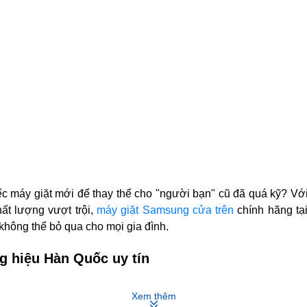
c máy giặt mới để thay thế cho "người bạn" cũ đã quá kỹ? Vớ
ất lượng vượt trội,
máy giặt Samsung cửa trên
chính hãng tạ
không thể bỏ qua cho mọi gia đình.
g hiệu Hàn Quốc uy tín
g thương hiệu điện tử được biết đến rộng rãi trên toàn thế g
Xem thêm
 đã trải qua một hành trình phát triển đáng kinh ngạc và tr