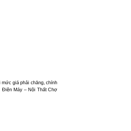
i mức giá phải chăng, chính
i Điện Máy – Nội Thất Chợ
iới, được thành lập vào năm
ở thành một trong những tập