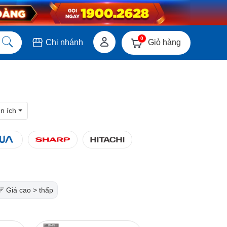
0
Giỏ hàng
Chi nhánh
ện ích
Giá cao > thấp