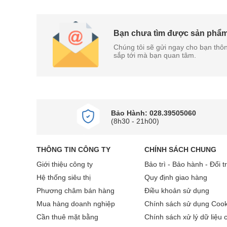
đoàn đa quốc gia lớn trên th
Bạn chưa tìm được sản phẩ
Chúng tôi sẽ gửi ngay cho bạn thôn
sắp tới mà bạn quan tâm.
Samsung đã trở thành một t
máy giặt, tủ lạnh, máy lạnh
Bảo Hành: 028.39505060
Máy giặt Samsung cửa trên 
(8h30 - 21h00)
cạnh tranh. Tại Việt Nam, 
trong nhiều phân khúc khá
THÔNG TIN CÔNG TY
CHÍNH SÁCH CHUNG
2. Các điểm nổi bật
Giới thiệu công ty
Bảo trì - Bảo hành - Đổi t
Hệ thống siêu thị
Quy định giao hàng
2.1 Thiết kế sang trọn
Phương châm bán hàng
Điều khoản sử dụng
Mua hàng doanh nghiệp
Chính sách sử dụng Cook
Thiết kế cửa trên - lồng đ
Cần thuê mặt bằng
Chính sách xử lý dữ liệu 
cửa trên sở hữu gam màu t