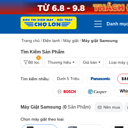
Danh mụ
Trang chủ
/
Điện lạnh
/
Máy giặt
/
Máy giặt Samsung
Tìm Kiếm Sản Phẩm
2
Bộ lọc
Thương hiệu
Giá bán
Loại máy g
Dưới 5 Triệu
Tìm kiếm nhiều:
Máy Giặt Samsung
(
0
Sản Phẩm)
Nên mua
Chọn máy giặt theo loại: