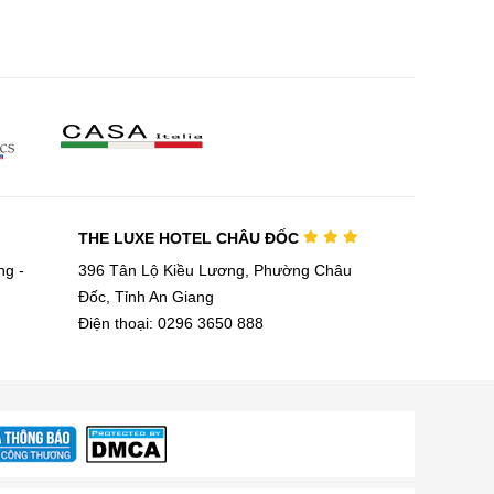
iếm quá nhiều diện tích và
ộ gia đình nhỏ đến gia đình
THE LUXE HOTEL CHÂU ĐỐC
g -
396 Tân Lộ Kiều Lương, Phường Châu
Đốc, Tỉnh An Giang
Điện thoại: 0296 3650 888
thẩm thấu xà phòng. Với khả
 giặt và tiết kiệm đến 20%
g khả năng lưu hương trên