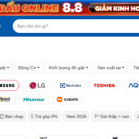
c
iặt
Động Cơ
Khối lượng đồ giặt
Sản xuất tại
Ti
Bán chạy
Trả góp 0%
New 2026
Giá thấp > cao