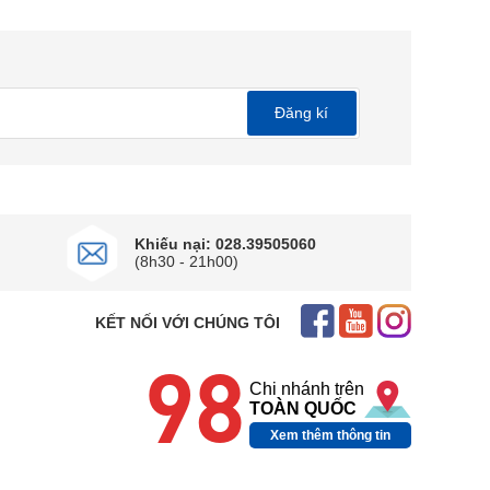
Đăng kí
c, từ thiết bị gia dụng như
Khiếu nại: 028.39505060
n đại, độ bền cao và giá cả
(8h30 - 21h00)
áp ứng tốt nhu cầu giặt giũ
KẾT NỐI VỚI CHÚNG TÔI
98
Chi nhánh trên
TOÀN QUỐC
Xem thêm thông tin
úi người.
Máy giặt Samsung
cách nội thất khác nhau mà