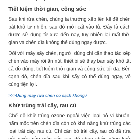
Tiết kiệm thời gian, công sức
Sau khi rửa chén, chúng ta thường xếp lên kệ để chén
bát khô tự nhiên, sau đó mới cất vào tủ. Đây là cách
được sử dụng từ xưa đến nay, tuy nhiên lại mất thời
gian và chén dĩa không thể dùng ngay được.
Đối với máy sấy chén, người dùng chỉ cần thao tác xếp
chén vào máy rồi ấn nút, thiết bị sẽ thay bạn sấy khô tất
cả đồ dùng, tiết kiệm thời gian và công sức tối đa. Bên
cạnh đó, chén dĩa sau khi sấy có thể dùng ngay, vô
cùng tiện lợi.
>>>Dùng máy rửa chén có sạch không?
Khử trùng trái cây, rau củ
Chế độ khử trùng ozone ngoài việc loại bỏ vi khuẩn,
nấm mốc trên chén dĩa còn có khả năng khử trùng các
loại trái cây, rau củ. Chỉ cần bỏ trái cây, rau củ đã rửa
với nước vào máy sấy, sau đó chọn chức năng khử