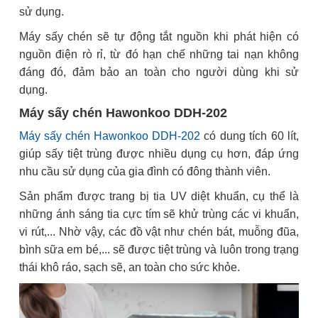
sử dụng.
Máy sấy chén sẽ tự động tắt nguồn khi phát hiện có
nguồn điện rò rỉ, từ đó hạn chế những tai nạn không
đáng đó, đảm bảo an toàn cho người dùng khi sử
dụng.
Máy sấy chén Hawonkoo DDH-202
Máy sấy chén Hawonkoo DDH-202
có dung tích 60 lít,
giúp sấy tiệt trùng được nhiều dụng cụ hơn, đáp ứng
nhu cầu sử dụng của gia đình có đông thành viên.
Sản phẩm được trang bị tia UV diệt khuẩn, cụ thể là
những ánh sáng tia cực tím sẽ khử trùng các vi khuẩn,
vi rút,... Nhờ vậy, các đồ vật như chén bát, muỗng đũa,
bình sữa em bé,... sẽ được tiệt trùng và luôn trong trạng
thái khô ráo, sạch sẽ, an toàn cho sức khỏe.