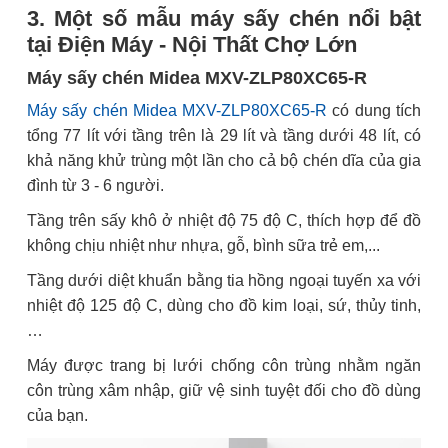
3. Một số mẫu máy sấy chén nổi bật
tại Điện Máy - Nội Thất Chợ Lớn
Máy sấy chén Midea MXV-ZLP80XC65-R
Máy sấy chén Midea MXV-ZLP80XC65-R
có dung tích
tổng 77 lít với tầng trên là 29 lít và tầng dưới 48 lít, có
khả năng khử trùng một lần cho cả bộ chén dĩa của gia
đình từ 3 - 6 người.
Tầng trên sấy khô ở nhiệt độ 75 độ C, thích hợp để đồ
không chịu nhiệt như nhựa, gỗ, bình sữa trẻ em,...
Tầng dưới diệt khuẩn bằng tia hồng ngoại tuyến xa với
nhiệt độ 125 độ C, dùng cho đồ kim loại, sứ, thủy tinh,
…
Máy được trang bị lưới chống côn trùng nhằm ngăn
côn trùng xâm nhập, giữ vệ sinh tuyệt đối cho đồ dùng
của bạn.