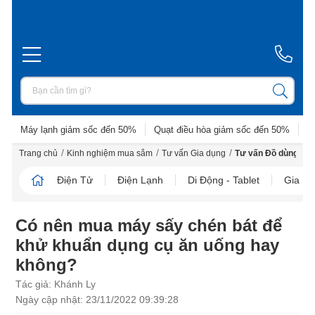
Máy lạnh giảm sốc đến 50%
Quạt điều hòa giảm sốc đến 50%
D
/
/
/
Trang chủ
Kinh nghiệm mua sắm
Tư vấn Gia dụng
Tư vấn Đồ dùng nhà
Điện Tử
Điện Lạnh
Di Động - Tablet
Gia D
Có nên mua máy sấy chén bát để
khử khuẩn dụng cụ ăn uống hay
không?
Tác giả: Khánh Ly
Ngày cập nhật: 23/11/2022 09:39:28