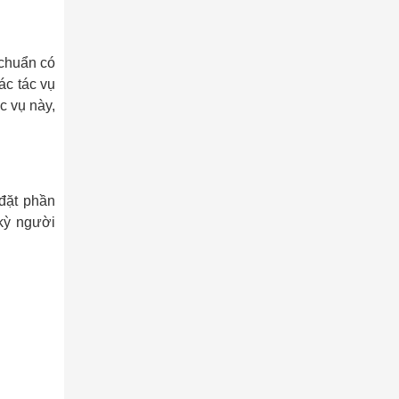
 chuẩn có
ác tác vụ
c vụ này,
 đặt phần
 kỳ người