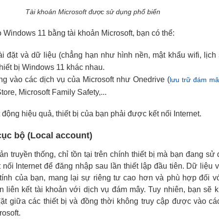
Tài khoản Microsoft được sử dụng phổ biến
 Windows 11 bằng tài khoản Microsoft, bạn có thể:
 đặt và dữ liệu (chẳng hạn như hình nền, mật khẩu wifi, lịch
hiết bị Windows 11 khác nhau.
ng vào các dịch vụ của Microsoft như Onedrive (
lưu trữ đám mâ
tore, Microsoft Family Safety,...
 động hiệu quả, thiết bị của bạn phải được kết nối Internet.
cục bộ (Local account)
oản truyền thống, chỉ tồn tại trên chính thiết bị mà bạn đang sử
nối Internet để đăng nhập sau lần thiết lập đầu tiên. Dữ liệu v
tính của bạn, mang lại sự riêng tư cao hơn và phù hợp đối 
liên kết tài khoản với dịch vụ đám mây. Tuy nhiên, bạn sẽ 
ặt giữa các thiết bị và đồng thời không truy cập được vào cá
rosoft.