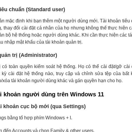
tiêu chuẩn (Standard user)
hoản mặc định khi bạn thêm một người dùng mới. Tài khoản tiêu
, thay đổi cài đặt cá nhân của họ nhưng không thể thực hiện c
n bộ hệ thống hoặc người dùng khác. Khi cần thực hiện các tá
u nhập mật khẩu của tài khoản quản trị.
quản trị (Administrator)
ị có toàn quyền kiểm soát hệ thống. Họ có thể cài đặt/gỡ cài
 kỳ cài đặt hệ thống nào, truy cập và chỉnh sửa tệp của bất
o/xóa tài khoản người dùng khác và gán quyền hạn cho họ.
tài khoản người dùng trên Windows 11
ài khoản cục bộ mới (qua Settings)
ngs bằng tổ hợp phím Windows + I.
n đến Accounts và chọn Family & other users.