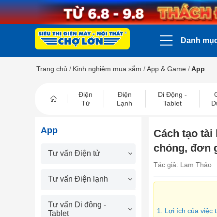
Danh mụ
Trang chủ
/
Kinh nghiệm mua sắm
/
App & Game
/
App
Điện
Điện
Di Động -
Tử
Lạnh
Tablet
D
App
Cách tạo tà
chóng, đơn 
Tư vấn Điện tử
Tác giả: Lam Thảo
Tư vấn Điện lạnh
Tư vấn Di động -
1. Lợi ích của việc
Tablet