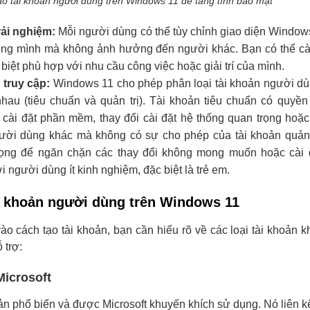
o tài khoản người dùng trên Windows 11 để tăng tính bảo mật
rải nghiệm:
Mỗi người dùng có thể tùy chỉnh giao diện Window
iêng mình mà không ảnh hưởng đến người khác. Bạn có thể cà
biệt phù hợp với nhu cầu công việc hoặc giải trí của mình.
 truy cập:
Windows 11 cho phép phân loại tài khoản người d
nhau (tiêu chuẩn và quản trị). Tài khoản tiêu chuẩn có quyề
 cài đặt phần mềm, thay đổi cài đặt hệ thống quan trọng hoặc
ười dùng khác mà không có sự cho phép của tài khoản quản t
trọng để ngăn chặn các thay đổi không mong muốn hoặc cài 
 người dùng ít kinh nghiệm, đặc biệt là trẻ em.
ài khoản người dùng trên Windows 11
vào cách tạo tài khoản, bạn cần hiểu rõ về các loại tài khoản 
 trợ:
Microsoft
oản phổ biến và được Microsoft khuyến khích sử dụng. Nó liên kế