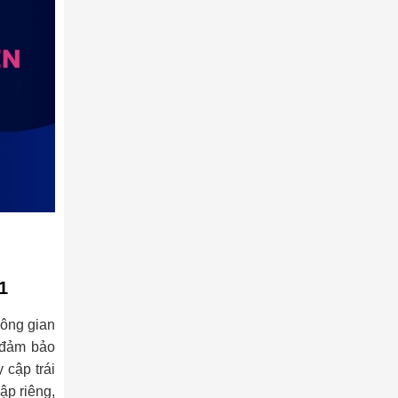
1
hông gian
y đảm bảo
 cập trái
ập riêng,