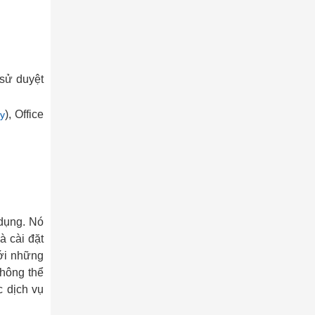
 sử duyệt
), Office
y
 dụng. Nó
à cài đặt
với những
không thể
c dịch vụ