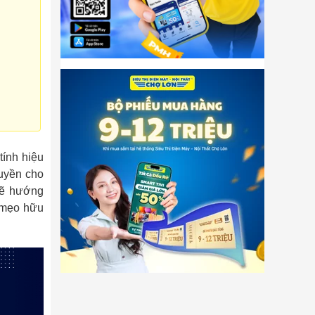
tính hiệu
quyền cho
sẽ hướng
g mẹo hữu