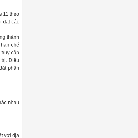
s 11 theo
i đặt các
ùng thành
n hạn chế
 truy cập
rị. Điều
đặt phần
khác nhau
t với địa