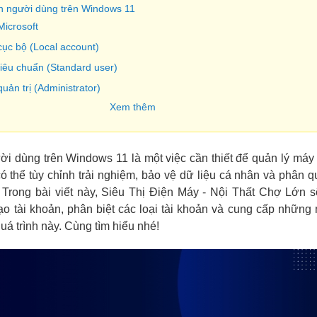
oản người dùng trên Windows 11
Microsoft
cục bộ (Local account)
tiêu chuẩn (Standard user)
quản trị (Administrator)
Xem thêm
oản người dùng trên Windows 11
ài khoản cục bộ mới (qua Settings)
tài khoản cục bộ mới bằng Command Prompt
ời dùng trên Windows 11 là một việc cần thiết để quản lý máy 
tài khoản cục bộ bằng Computer Management
có thể tùy chỉnh trải nghiệm, bảo vệ dữ liệu cá nhân và phân 
 Trong bài viết này, Siêu Thị Điện Máy - Nội Thất Chợ Lớn 
 tạo tài khoản, phân biệt các loại tài khoản và cung cấp nhữn
quá trình này. Cùng tìm hiểu nhé!