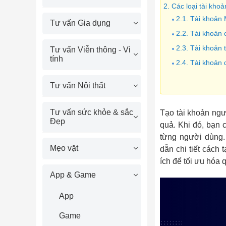
2. Các loại tài kh
2.1. Tài khoản 
Tư vấn Gia dụng
2.2. Tài khoản 
2.3. Tài khoản 
Tư vấn Viễn thông - Vi
tính
2.4. Tài khoản 
3. Cách tạo tài kh
Tư vấn Nội thất
3.1. Cách tạo t
3.2. Cách tạo 
Tư vấn sức khỏe & sắc
Tạo tài khoản ngư
3.3. Cách tạo 
Đẹp
quả. Khi đó, bạn 
từng người dùng.
Mẹo vặt
dẫn chi tiết cách
ích để tối ưu hóa 
App & Game
App
Game