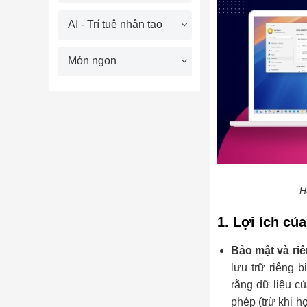
AI - Trí tuệ nhân tạo
Món ngon
H
1. Lợi ích củ
Bảo mật và ri
lưu trữ riêng b
rằng dữ liệu củ
phép (trừ khi h