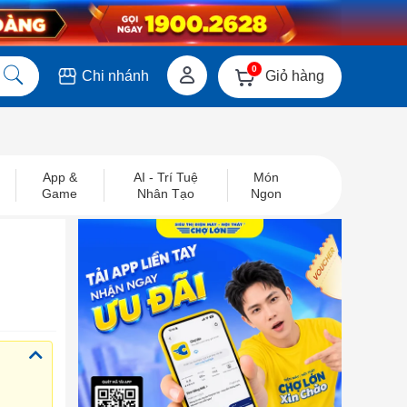
0
Giỏ hàng
Chi nhánh
App &
AI - Trí Tuệ
Món
Game
Nhân Tạo
Ngon