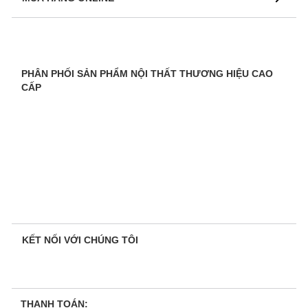
PHÂN PHỐI SẢN PHẨM NỘI THẤT THƯƠNG HIỆU CAO
CẤP
KẾT NỐI VỚI CHÚNG TÔI
THANH TOÁN: