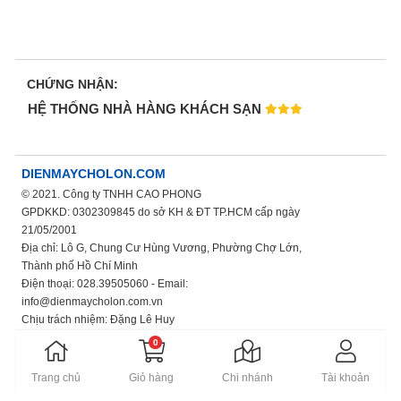
CHỨNG NHẬN:
HỆ THỐNG NHÀ HÀNG KHÁCH SẠN
DIENMAYCHOLON.COM
© 2021. Công ty TNHH CAO PHONG
GPDKKD: 0302309845 do sở KH & ĐT TP.HCM cấp ngày
21/05/2001
Địa chỉ: Lô G, Chung Cư Hùng Vương, Phường Chợ Lớn,
Thành phố Hồ Chí Minh
Điện thoại: 028.39505060 - Email:
info@dienmaycholon.com.vn
Chịu trách nhiệm: Đặng Lê Huy
Xem thêm chính sách bảo mật thông tin
0
Trang chủ
Giỏ hàng
Chi nhánh
Tài khoản