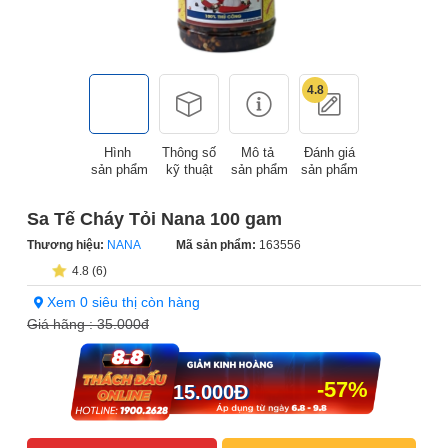
4.8
Hình
Thông số
Mô tả
Đánh giá
sản phẩm
kỹ thuật
sản phẩm
sản phẩm
Sa Tế Cháy Tỏi Nana 100 gam
Thương hiệu:
NANA
Mã sản phẩm:
163556
4.8 (6)
Xem 0 siêu thị còn hàng
Giá hãng :
35.000đ
-57%
15.000
Đ