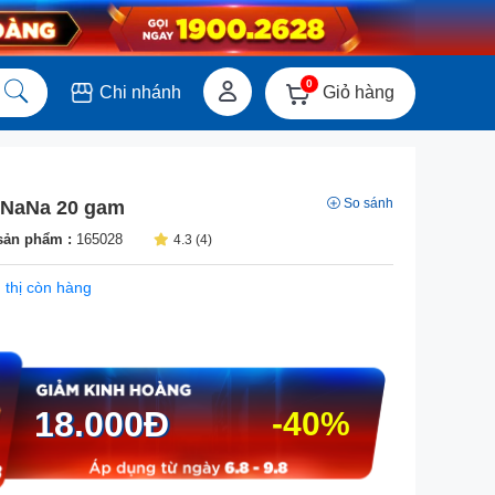
0
Giỏ hàng
Chi nhánh
So sánh
 NaNa 20 gam
sản phẩm :
165028
4.3 (4)
 thị còn hàng
18.000
Đ
-40%