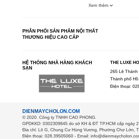
Xem thêm
PHÂN PHỐI SẢN PHẨM NỘI THẤT
THƯƠNG HIỆU CAO CẤP
HỆ THỐNG NHÀ HÀNG KHÁCH
THE LUXE H
SẠN
265 Lê Thánh
Thành phố Hồ
Điện thoại: 0
DIENMAYCHOLON.COM
© 2020. Công ty TNHH CAO PHONG.
GPDKKD: 0302309845 do sở KH & ĐT TP.HCM cấp ngày 2
Địa chỉ: Lô G, Chung Cư Hùng Vương, Phường Chợ Lớn, 
Điện thoại: 028.39505060 - Email: info@dienmaycholon.co