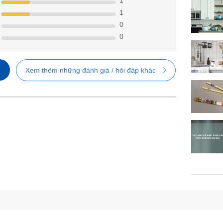
1
1
0
0
Xem thêm những đánh giá / hỏi đáp khác