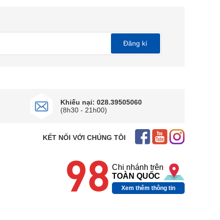
Đăng kí
Khiếu nại: 028.39505060
(8h30 - 21h00)
KẾT NỐI VỚI CHÚNG TÔI
98
Chi nhánh trên
TOÀN QUỐC
Xem thêm thông tin