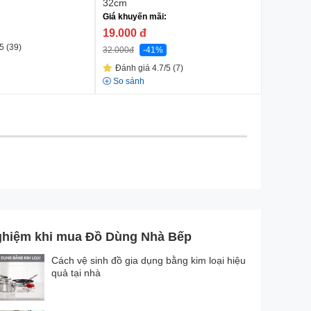
32cm
37cm
Giá khuyến mãi:
Giá khuyế
19.000
đ
19.000
5 (39)
32.000
đ
-41%
29.000
đ
Đánh giá 4.7/5 (7)
Đánh gi
So sánh
So sánh
ghiệm khi mua Đồ Dùng Nhà Bếp
Cách vệ sinh đồ gia dụng bằng kim loại hiệu
quả tại nhà