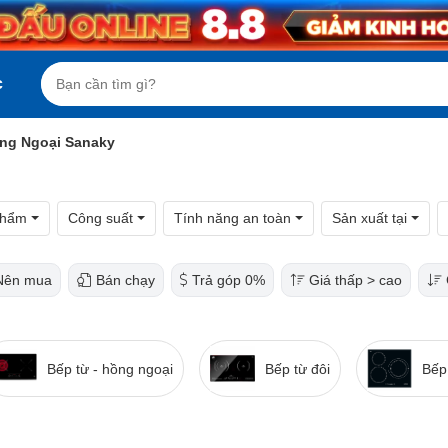
c
ồng Ngoại Sanaky
phẩm
Công suất
Tính năng an toàn
Sản xuất tại
Nên mua
Bán chạy
Trả góp 0%
Giá thấp > cao
Bếp từ - hồng ngoại
Bếp từ đôi
Bếp