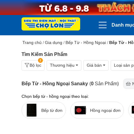
Danh mụ
Trang chủ
/
Gia dụng
/
Bếp Từ - Hồng Ngoại
/
Bếp Từ - H
Tìm Kiếm Sản Phẩm
2
Bộ lọc
Thương hiệu
Giá bán
Loại sản 
Bếp Từ - Hồng Ngoại Sanaky
(
0
Sản Phẩm)
Chọn bếp từ - hồng ngoại theo loại:
Bếp từ đơn
Hồng ngoại đơn