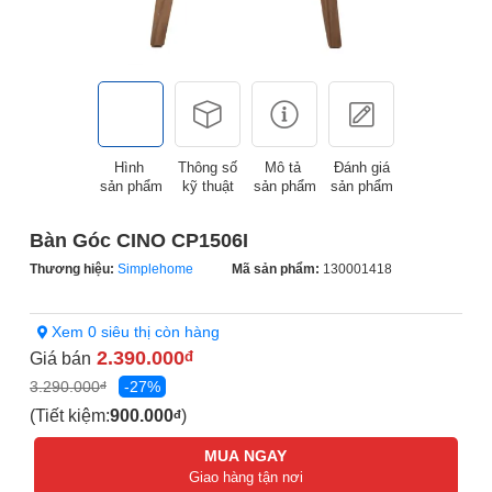
Hình
Thông số
Mô tả
Đánh giá
sản phẩm
kỹ thuật
sản phẩm
sản phẩm
Bàn Góc CINO CP1506I
Thương hiệu:
Simplehome
Mã sản phẩm:
130001418
Xem 0 siêu thị còn hàng
2.390.000
Giá bán
đ
3.290.000
-27%
đ
(Tiết kiệm:
900.000
)
đ
MUA NGAY
Giao hàng tận nơi