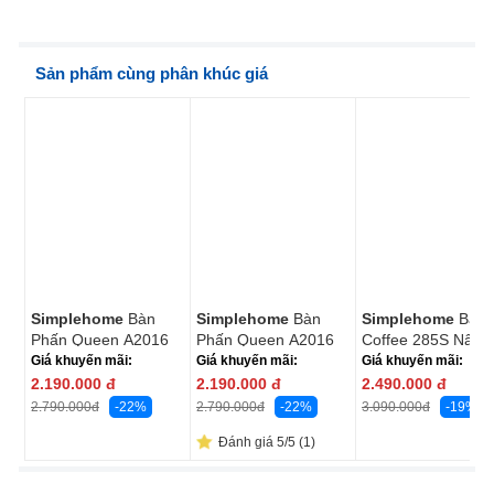
Sản phẩm cùng phân khúc giá
Simplehome
Bàn
Simplehome
Bàn
Simplehome
Bàn
Phấn Queen A2016
Phấn Queen A2016
Coffee 285S Nâu 
Trắng
Walnut
Giá khuyến mãi:
Giá khuyến mãi:
Giá khuyến mãi:
2.190.000
đ
2.190.000
đ
2.490.000
đ
-22%
-22%
-19%
2.790.000
đ
2.790.000
đ
3.090.000
đ
Đánh giá 5/5 (1)