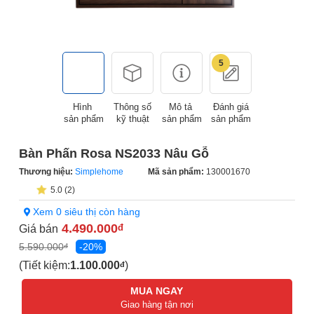
5
Hình
Thông số
Mô tả
Đánh giá
sản phẩm
kỹ thuật
sản phẩm
sản phẩm
Bàn Phấn Rosa NS2033 Nâu Gỗ
Thương hiệu:
Simplehome
Mã sản phẩm:
130001670
5.0 (2)
Xem 0 siêu thị còn hàng
4.490.000
Giá bán
đ
5.590.000
-20%
đ
(Tiết kiệm:
1.100.000
)
đ
MUA NGAY
Giao hàng tận nơi