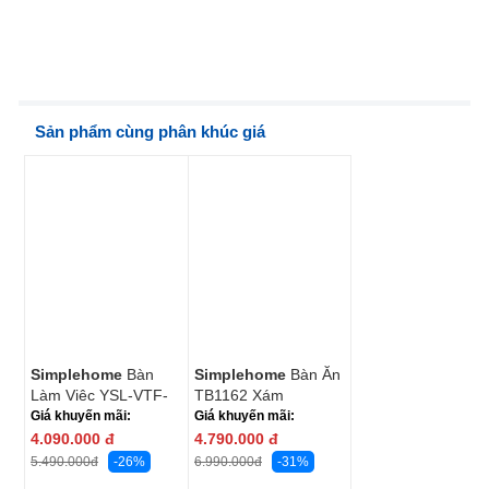
Sản phẩm cùng phân khúc giá
Simplehome
Bàn
Simplehome
Bàn Ăn
Làm Việc YSL-VTF-
TB1162 Xám
08 Nâu gỗ
Giá khuyến mãi:
Giá khuyến mãi:
4.090.000
đ
4.790.000
đ
-26%
-31%
5.490.000
đ
6.990.000
đ