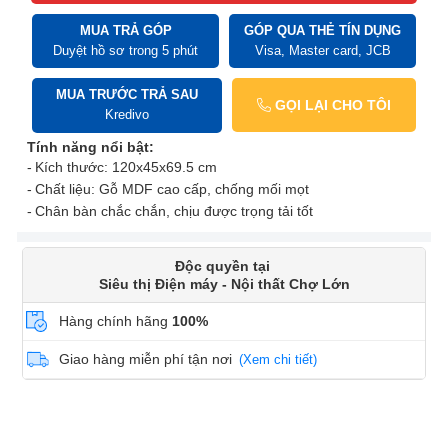
MUA TRẢ GÓP
GÓP QUA THẺ TÍN DỤNG
Duyệt hồ sơ trong 5 phút
Visa, Master card, JCB
MUA TRƯỚC TRẢ SAU
GỌI LẠI CHO TÔI
Kredivo
Tính năng nổi bật:
Kích thước: 120x45x69.5 cm
Chất liệu: Gỗ MDF cao cấp, chống mối mọt
Chân bàn chắc chắn, chịu được trọng tải tốt
Độc quyền tại
Siêu thị Điện máy - Nội thất Chợ Lớn
Hàng chính hãng
100%
Giao hàng miễn phí tận nơi
(Xem chi tiết)