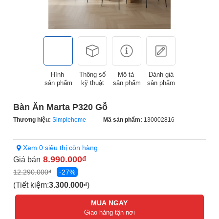
Hình
Thông số
Mô tả
Đánh giá
sản phẩm
kỹ thuật
sản phẩm
sản phẩm
Bàn Ăn Marta P320 Gỗ
Thương hiệu:
Simplehome
Mã sản phẩm:
130002816
Xem 0 siêu thị còn hàng
8.990.000
Giá bán
đ
12.290.000
-27%
đ
(Tiết kiệm:
3.300.000
)
đ
MUA NGAY
Giao hàng tận nơi