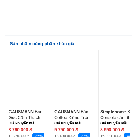
Sản phẩm cùng phân khúc giá
GAUSMANN
Bàn
GAUSMANN
Bàn
Simplehome
Bàn
Góc Cẩm Thạch
Coffee Kiếng Tròn
Console cẩm thạc
Alpha LT-182
LC-072-1
Atlanta CN-162
Giá khuyến mãi:
Giá khuyến mãi:
Giá khuyến mãi:
SY92-2 -1 1.2M
8.790.000
đ
9.790.000
đ
8.990.000
đ
-25%
-27%
-44%
11.790.000
đ
13.490.000
đ
15.990.000
đ