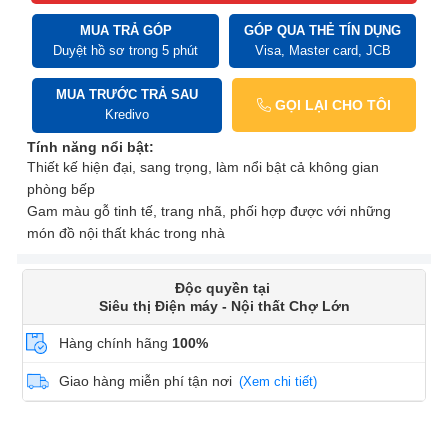
MUA TRẢ GÓP
GÓP QUA THẺ TÍN DỤNG
Duyệt hồ sơ trong 5 phút
Visa, Master card, JCB
MUA TRƯỚC TRẢ SAU
GỌI LẠI CHO TÔI
Kredivo
Tính năng nổi bật:
Thiết kế hiện đại, sang trọng, làm nổi bật cả không gian
phòng bếp
Gam màu gỗ tinh tế, trang nhã, phối hợp được với những
món đồ nội thất khác trong nhà
Độc quyền tại
Siêu thị Điện máy - Nội thất Chợ Lớn
Hàng chính hãng
100%
Giao hàng miễn phí tận nơi
(Xem chi tiết)