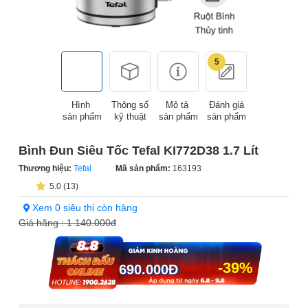
5
Hình
Thông số
Mô tả
Đánh giá
sản phẩm
kỹ thuật
sản phẩm
sản phẩm
Bình Đun Siêu Tốc Tefal KI772D38 1.7 Lít
Thương hiệu:
Tefal
Mã sản phẩm:
163193
5.0 (13)
Xem 0 siêu thị còn hàng
Giá hãng :
1.140.000đ
-39%
690.000
Đ