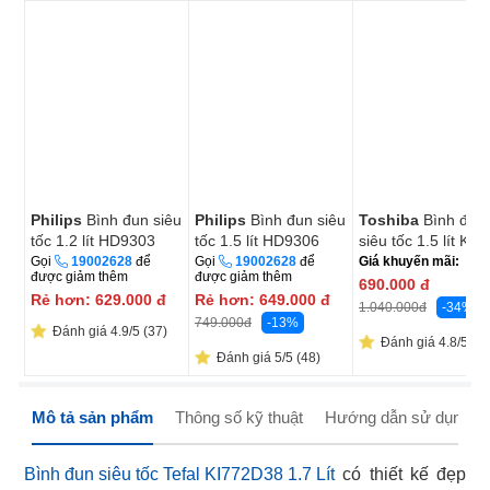
Philips
Bình đun siêu
Philips
Bình đun siêu
Toshiba
Bình đun
tốc 1.2 lít HD9303
tốc 1.5 lít HD9306
siêu tốc 1.5 lít KT-
15DS1NV
Gọi
19002628
để
Gọi
19002628
để
Giá khuyến mãi:
được giảm thêm
được giảm thêm
690.000
đ
Rẻ hơn:
629.000
đ
Rẻ hơn:
649.000
đ
-34%
1.040.000
đ
-13%
749.000
đ
Đánh giá 4.9/5 (37)
Đánh giá 4.8/5 (66
Đánh giá 5/5 (48)
Mô tả sản phẩm
Thông số kỹ thuật
Hướng dẫn sử dụng
Bình đun siêu tốc Tefal KI772D38 1.7 Lít
có thiết kế đẹp