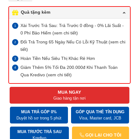
Quà tặng kèm
Xài Trước Trả Sau: Trả Trước 0 đồng - 0% Lãi Suất -
0 Phí Bảo Hiểm (xem chi tiết)
Đổi Trả Trong 65 Ngày Nếu Có Lỗi Kỹ Thuật (xem chi
tiết)
Hoàn Tiền Nếu Siêu Thị Khác Rẻ Hơn
Giảm Thêm 5% Tối Đa 200.000đ Khi Thanh Toán
Qua Kredivo (xem chi tiết)
MUA NGAY
Giao hàng tận nơi
MUA TRẢ GÓP 0%
GÓP QUA THẺ TÍN DỤNG
Duyệt hồ sơ trong 5 phút
Visa, Master card, JCB
MUA TRƯỚC TRẢ SAU
GỌI LẠI CHO TÔI
Kredivo