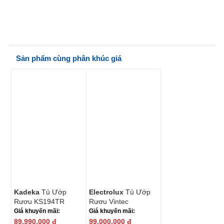
Sản phẩm cùng phân khúc giá
Kadeka
Tủ Ướp
Electrolux
Tủ Ướp
Rượu KS194TR
Rượu Vintec
V190SG2ES3
Giá khuyến mãi:
Giá khuyến mãi:
89.990.000
đ
99.000.000
đ