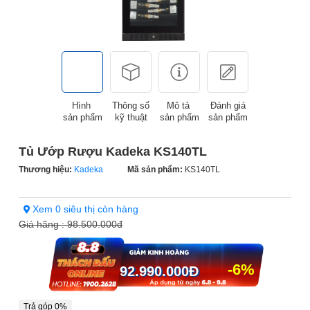
Hình
Thông số
Mô tả
Đánh giá
sản phẩm
kỹ thuật
sản phẩm
sản phẩm
Tủ Ướp Rượu Kadeka KS140TL
Thương hiệu:
Kadeka
Mã sản phẩm:
KS140TL
Xem 0 siêu thị còn hàng
Giá hãng :
98.500.000đ
-6%
92.990.000
Đ
Trả góp 0%