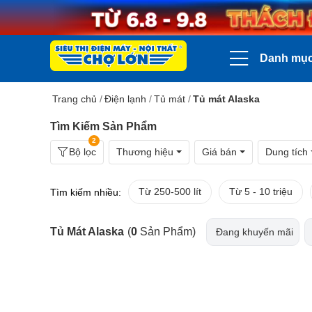
Danh mụ
Trang chủ
/
Điện lạnh
/
Tủ mát
/
Tủ mát Alaska
Tìm Kiếm Sản Phẩm
2
Bộ lọc
Thương hiệu
Giá bán
Dung tích
Từ 250-500 lít
Từ 5 - 10 triệu
Tìm kiếm nhiều:
Tủ Mát Alaska
(
0
Sản Phẩm)
Đang khuyến mãi