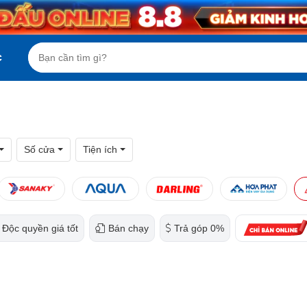
c
Số cửa
Tiện ích
Độc quyền giá tốt
Bán chạy
Trả góp 0%