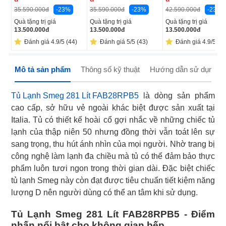
-23%
-23%
-23%
35.590.000
đ
35.590.000
đ
42.590.000
đ
Quà tặng trị giá
Quà tặng trị giá
Quà tặng trị giá
13.500.000
đ
13.500.000
đ
13.500.000
đ
Đánh giá 4.9/5 (44)
Đánh giá 5/5 (43)
Đánh giá 4.9/5 (40
Mô tả sản phẩm
Thông số kỹ thuật
Hướng dẫn sử dụng
Tủ Lạnh Smeg 281 Lít FAB28RPB5
là dòng sản phẩm
cao cấp, sở hữu vẻ ngoài khác biệt được sản xuất tại
Italia. Tủ có thiết kế hoài cổ gợi nhắc về những chiếc tủ
lạnh của thập niên 50 nhưng đồng thời vẫn toát lên sự
sang trọng, thu hút ánh nhìn của mọi người. Nhờ trang bị
công nghệ làm lạnh đa chiều mà tủ có thể đảm bảo thực
phẩm luôn tươi ngon trong thời gian dài. Đặc biệt chiếc
tủ lạnh Smeg này còn đạt được tiêu chuẩn tiết kiệm năng
lượng D nên người dùng có thể an tâm khi sử dụng.
Tủ Lạnh Smeg 281 Lít FAB28RPB5 - Điểm
nhấn nổi bật cho không gian bếp