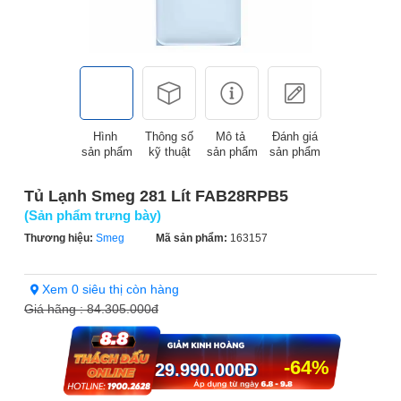
Hình
Thông số
Mô tả
Đánh giá
sản phẩm
kỹ thuật
sản phẩm
sản phẩm
Tủ Lạnh Smeg 281 Lít FAB28RPB5
(Sản phẩm trưng bày)
Thương hiệu:
Smeg
Mã sản phẩm:
163157
Xem 0 siêu thị còn hàng
Giá hãng :
84.305.000đ
-64%
29.990.000
Đ