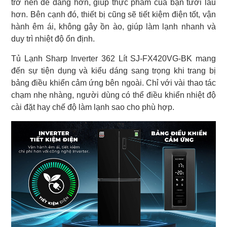
trở nên dễ dàng hơn, giúp thực phẩm của bạn tươi lâu
hơn. Bên cạnh đó, thiết bị cũng sẽ tiết kiệm điện tốt, vận
hành êm ái, không gây ồn ào, giúp làm lạnh nhanh và
duy trì nhiệt độ ổn định.
Tủ Lạnh Sharp Inverter 362 Lít SJ-FX420VG-BK mang
đến sự tiện dụng và kiểu dáng sang trọng khi trang bị
bảng điều khiển cảm ứng bên ngoài. Chỉ với vài thao tác
chạm nhẹ nhàng, người dùng có thể điều khiển nhiệt độ
cài đặt hay chế độ làm lạnh sao cho phù hợp.