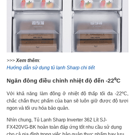
>>>
Xem thêm
:
Hướng dẫn sử dụng tủ lạnh Sharp chi tiết
Ngăn đông điều chỉnh nhiệt độ đến -22⁰C
Với khả năng làm đông ở nhiệt độ thấp tối đa -22ºC,
chắc chắn thực phẩm của bạn sẽ luôn giữ được độ tươi
ngon và tối ưu hóa bảo quản.
Nhìn chung, Tủ Lạnh Sharp Inverter 362 Lít SJ-
FX420VG-BK hoàn toàn đáp ứng tốt nhu cầu sử dụng
cho cả gia đình trong việc bảo quản thực phẩm hay lưu