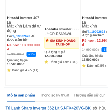
Hitachi
Inverter 407
Hitachi
Inverter 3
Lít
Lít
Mặt kính
Làm đá tự
Mặt kính
HRTN6443SAMGWVN
HRTN6408SGBKV
Toshiba
Inverter 555
động
Gọi
19002628
để
Lít GR-RS696WI-
được giảm thêm
Gọi
19002628
để
PMV(60)-AG
được giảm thêm
Rẻ hơn:
12.990.0
GIÁ KINH HOÀNG
đ
TẠI SHOP
Rẻ hơn:
13.990.000
đ
-13%
14.990.000
đ
Quà tặng trị giá
-22%
17.990.000
đ
Quà tặng trị giá
12.000.000
đ
13.500.000
đ
Quà tặng trị giá
Đánh giá 4.9/5 (100)
13.500.000
đ
Đánh giá 5/5 (19)
Đánh giá 4.9/5 (11)
Mô tả sản phẩm
Thông số kỹ thuật
Hướng dẫn sử dụng
Tủ Lạnh Sharp Inverter 362 Lít SJ-FX420VG-BK
sở hữu