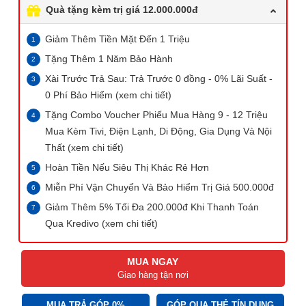
Quà tặng kèm trị giá 12.000.000đ
Giảm Thêm Tiền Mặt Đến 1 Triệu
Tặng Thêm 1 Năm Bảo Hành
Xài Trước Trả Sau: Trả Trước 0 đồng - 0% Lãi Suất -
0 Phí Bảo Hiểm (xem chi tiết)
Tặng Combo Voucher Phiếu Mua Hàng 9 - 12 Triệu
Mua Kèm Tivi, Điện Lạnh, Di Động, Gia Dụng Và Nội
Thất (xem chi tiết)
Hoàn Tiền Nếu Siêu Thị Khác Rẻ Hơn
Miễn Phí Vận Chuyển Và Bảo Hiểm Trị Giá 500.000đ
Giảm Thêm 5% Tối Đa 200.000đ Khi Thanh Toán
Qua Kredivo (xem chi tiết)
MUA NGAY
Giao hàng tận nơi
MUA TRẢ GÓP 0%
GÓP QUA THẺ TÍN DỤNG