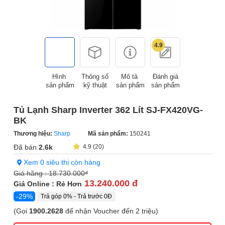
4.9
Hình
Thông số
Mô tả
Đánh giá
sản phẩm
kỹ thuật
sản phẩm
sản phẩm
Tủ Lạnh Sharp Inverter 362 Lít SJ-FX420VG-
BK
Thương hiệu:
Sharp
Mã sản phẩm:
150241
Đã bán
2.6k
4.9 (20)
Xem 0 siêu thị còn hàng
Giá hãng :
18.730.000
đ
13.240.000 đ
Giá Online : Rẻ Hơn
-29%
Trả góp 0% - Trả trước 0Đ
(Gọi
1900.2628
để nhận Voucher đến 2 triệu)