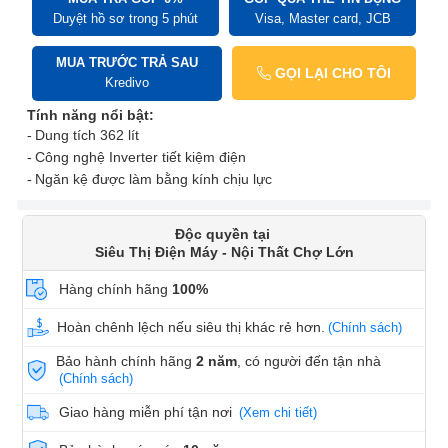
Duyệt hồ sơ trong 5 phút
Visa, Master card, JCB
MUA TRƯỚC TRẢ SAU
GỌI LẠI CHO TÔI
Kredivo
Tính năng nổi bật:
Dung tích 362 lít
Công nghệ Inverter tiết kiệm điện
Ngăn kệ được làm bằng kính chịu lực
Độc quyền tại
Siêu Thị Điện Máy - Nội Thất Chợ Lớn
Hàng chính hãng
100%
Hoàn chênh lệch nếu siêu thị khác rẻ hơn.
(Chính sách)
Bảo hành chính hãng
2 năm
, có người đến tận nhà
(Chính sách)
Giao hàng miễn phí tận nơi
(Xem chi tiết)