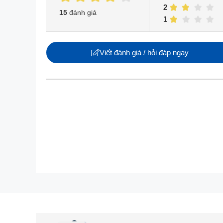
2
15
đánh giá
1
Viết đánh giá / hỏi đáp ngay
Chất liệu cửa
tủ lạnh
bằng thép không gỉ có khả n
mang lại vẻ đẹp hiện đại, sang trọng cho tủ lạnh, p
Tiết kiệm điện năng cùng công nghệ Inve
Tủ lạnh Hitachi
sử dụng máy nén Inverter hiệu suấ