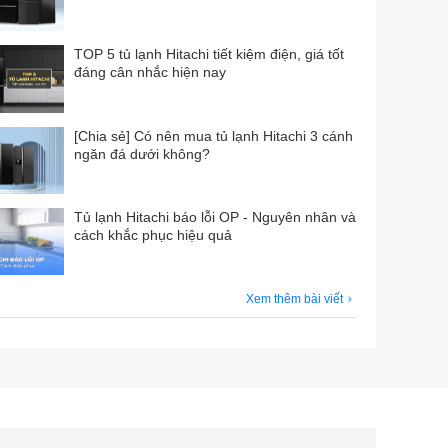
TOP 5 tủ lạnh Hitachi tiết kiệm điện, giá tốt
đáng cân nhắc hiện nay
[Chia sẻ] Có nên mua tủ lạnh Hitachi 3 cánh
ngăn đá dưới không?
Tủ lạnh Hitachi báo lỗi OP - Nguyên nhân và
cách khắc phục hiệu quả
Xem thêm bài viết
 và độ bền trong thời gian dài. Cửa thép không gỉ
, máy nén Inverter đảm bảo khả năng làm lạnh mạnh