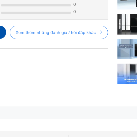
0
0
Xem thêm những đánh giá / hỏi đáp khác
Thiết kế ngăn đá trên sang trọng, tinh tế
ăng chống ăn mòn và oxi hóa tốt, giúp tủ lạnh duy trì vẻ đẹp
hù hợp với nhiều kiểu thiết kế nội thất khác nhau.
rter
t cao, điều khiển điện tử giúp tiết kiệm điện năng. Đồng thời