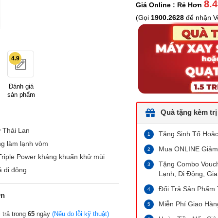
8.
Giá Online : Rẻ Hơn
(Gọi
1900.2628
để nhận Vo
4.9
Đánh giá
sản phẩm
Quà tặng kèm trị
 Thái Lan
Tặng Sinh Tố Hoặc 
ng làm lạnh vòm
Mua ONLINE Giảm
Triple Power kháng khuẩn khử mùi
Tặng Combo Vouche
á di động
Lạnh, Di Động, Gia
Đổi Trả Sản Phẩm 
ớn
Miễn Phí Giao Hàn
 trả trong
65
ngày
(Nếu do lỗi kỹ thuật)