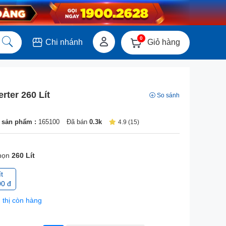
0
Giỏ hàng
Chi nhánh
rter 260 Lít
So sánh
 sản phẩm :
165100
Đã bán
0.3k
4.9 (15)
họn
260 Lít
t
00 đ
 thị còn hàng