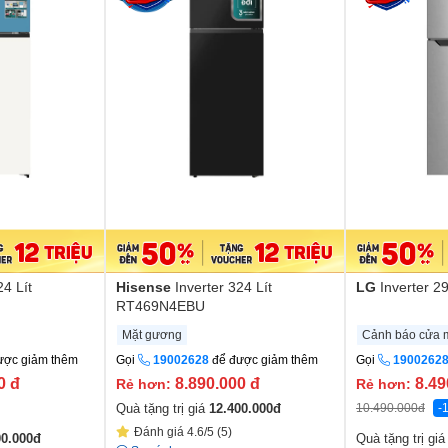
24 Lít
Hisense
Inverter 324 Lít
LG
Inverter 2
RT469N4EBU
Mặt gương
Cảnh báo cửa 
ược giảm thêm
Gọi
19002628
để được giảm thêm
Gọi
1900262
00
đ
8.890.000
đ
8.49
Rẻ hơn:
Rẻ hơn:
10.490.000
đ
-
Quà tặng trị giá
12.400.000
đ
Đánh giá 4.6/5 (5)
00.000
đ
Quà tặng trị gi