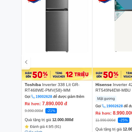
Toshiba
Inverter 338 Lít GR-
Hisense
Inverter 4
RT468WE-PMV(58)-MM
RT549N4EW-MBU
Gọi
19002628
để được giảm thêm
Mặt gương
7.890.000
đ
Rẻ hơn:
Gọi
19002628
để đ
9.990.000
đ
-21%
8.990.0
Rẻ hơn:
Quà tặng trị giá
12.000.000
đ
11.990.000
đ
-25%
Đánh giá 4.9/5 (91)
Quà tặng trị giá
12.0