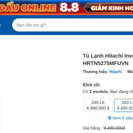
c
Tủ Lạnh Hitachi Inve
HRTN5275MFUVN
Thương hiệu:
Hitachi
Mã
Kích cỡ:
Có
2 models.
Bạn đang c
240 Lít
260 Lí
6.990.000 đ
8.490.0
Xem 0 siêu
Giá hãng :
9.490.000đ