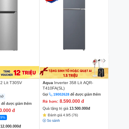
92 Lít T30SV
Aqua
Inverter 358 Lít AQR-
Electrol
T410FA(SL)
ETM3100
Giá khuyế
Gọi
19002628
để được giảm thêm
mở
7.990.0
8.590.000
đ
Rẻ hơn:
8
để được giảm thêm
9.990.000
Quà tặng trị giá
13.500.000
đ
0.000
đ
Đánh giá 4.9/5 (76)
Quà tặng t
19%
So sánh
Đánh gi
á
12.000.000
đ
So sánh