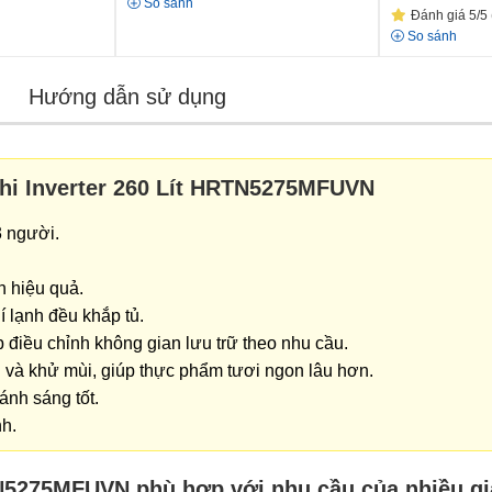
So sánh
Đánh giá 5/5 
So sánh
Hướng dẫn sử dụng
chi Inverter 260 Lít HRTN5275MFUVN
3 người.
n hiệu quả.
 lạnh đều khắp tủ.
p điều chỉnh không gian lưu trữ theo nhu cầu.
 và khử mùi, giúp thực phẩm tươi ngon lâu hơn.
ánh sáng tốt.
nh.
TN5275MFUVN phù hợp với nhu cầu của nhiều gi