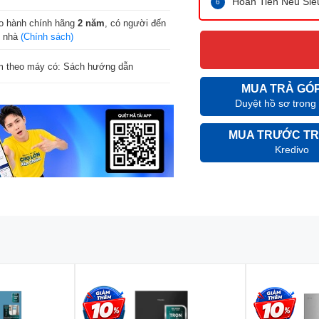
Hoàn Tiền Nếu Siê
o hành chính hãng
2 năm
, có người đến
n nhà
(Chính sách)
 theo máy có: Sách hướng dẫn
MUA TRẢ GÓ
Duyệt hồ sơ trong
MUA TRƯỚC TR
Kredivo