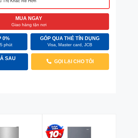
u Thị Khác Rẻ Hơn
MUA NGAY
Giao hàng tận nơi
P 0%
GÓP QUA THẺ TÍN DỤNG
 5 phút
Visa, Master card, JCB
Ả SAU
GỌI LẠI CHO TÔI