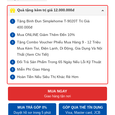
Quà tặng kèm trị giá 12.000.000đ
Tặng Bình Đun Simplehome T-9020T Trị Giá
400.000đ
Mua ONLINE Giảm Thêm Đến 10%
Tặng Combo Voucher Phiếu Mua Hàng 9 - 12 Triệu
Mua Kèm Tivi, Điện Lạnh, Di Động, Gia Dụng Và Nội
Thất (Xem Chi Tiết)
Đổi Trả Sản Phẩm Trong 65 Ngày Nếu Lỗi Kỹ Thuật
Miễn Phí Giao Hàng
Hoàn Tiền Nếu Siêu Thị Khác Rẻ Hơn
MUA NGAY
Giao hàng tận nơi
MUA TRẢ GÓP 0%
GÓP QUA THẺ TÍN DỤNG
Duyệt hồ sơ trong 5 phút
Visa, Master card, JCB