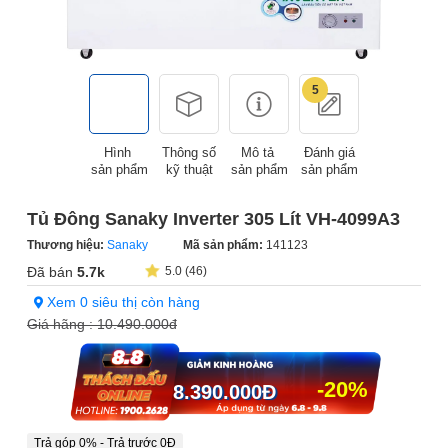
5
Hình
Thông số
Mô tả
Đánh giá
sản phẩm
kỹ thuật
sản phẩm
sản phẩm
Tủ Đông Sanaky Inverter 305 Lít VH-4099A3
Thương hiệu:
Sanaky
Mã sản phẩm:
141123
Đã bán
5.7k
5.0 (46)
Xem 0 siêu thị còn hàng
Giá hãng :
10.490.000đ
-20%
8.390.000
Đ
Trả góp 0% - Trả trước 0Đ