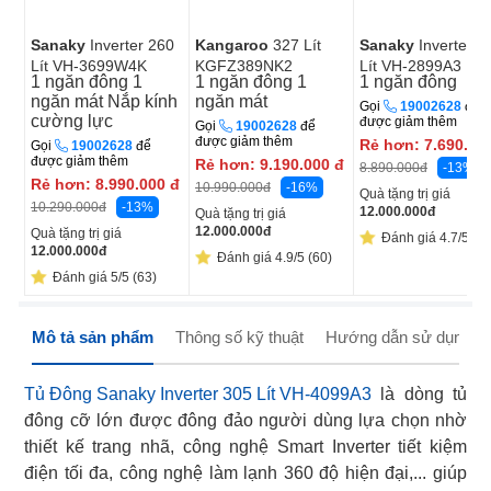
Sanaky
Inverter 260
Kangaroo
327 Lít
Sanaky
Inverter 2
Lít VH-3699W4K
KGFZ389NK2
Lít VH-2899A3
1 ngăn đông
1
1 ngăn đông
1
1 ngăn đông
ngăn mát
Nắp kính
ngăn mát
Gọi
19002628
để
cường lực
được giảm thêm
Gọi
19002628
để
được giảm thêm
Rẻ hơn:
7.690.00
Gọi
19002628
để
được giảm thêm
Rẻ hơn:
9.190.000
đ
-13%
8.890.000
đ
Rẻ hơn:
8.990.000
đ
-16%
10.990.000
đ
Quà tặng trị giá
-13%
10.290.000
đ
12.000.000
đ
Quà tặng trị giá
12.000.000
đ
Quà tặng trị giá
Đánh giá 4.7/5 (7)
12.000.000
đ
Đánh giá 4.9/5 (60)
Đánh giá 5/5 (63)
Mô tả sản phẩm
Thông số kỹ thuật
Hướng dẫn sử dụng
Tủ Đông Sanaky Inverter 305 Lít VH-4099A3
là dòng tủ
đông cỡ lớn được đông đảo người dùng lựa chọn nhờ
thiết kế trang nhã, công nghệ Smart Inverter tiết kiệm
điện tối đa, công nghệ làm lạnh 360 độ hiện đại,... giúp