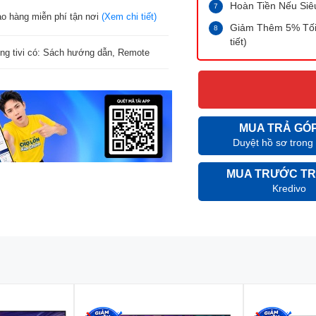
Hoàn Tiền Nếu Siê
ao hàng miễn phí tận nơi
(Xem chi tiết)
Giảm Thêm 5% Tối 
tiết)
ng tivi có: Sách hướng dẫn, Remote
MUA TRẢ GÓ
Duyệt hồ sơ trong
MUA TRƯỚC TR
Kredivo