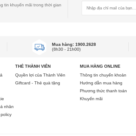
Thiết kế đẳng cấp, nâng tầm không gian sống của mọi gia đình
g tin khuyến mãi trong thời gian
h trí tuệ nhân tạo vượt trội
c trang bị bộ vi xử lý XR mạnh mẽ với công nghệ AI tiên tiế
 yếu tố như màu sắc, độ tương phản và độ sắc nét.
Mua hàng: 1900.2628
(8h30 - 21h00)
THẺ THÀNH VIÊN
MUA HÀNG ONLINE
rả
Quyền lợi của Thành Viên
Thông tin chuyển khoản
Giftcard - Thẻ quà tặng
Hướng dẫn mua hàng
Phương thức thanh toán
ie
Khuyến mãi
cá nhân
policy