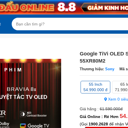
c
Google TiVi OLED S
55XR80M2
Thương hiệu:
Sony
Mã s
55 Inch
65 I
54.990.000 đ
71.990
Xem 0 siêu
Giá hãng :
61.590.000đ
54
Giá Online : Rẻ Hơn
(Gọi
1900.2628
để nhận Vo