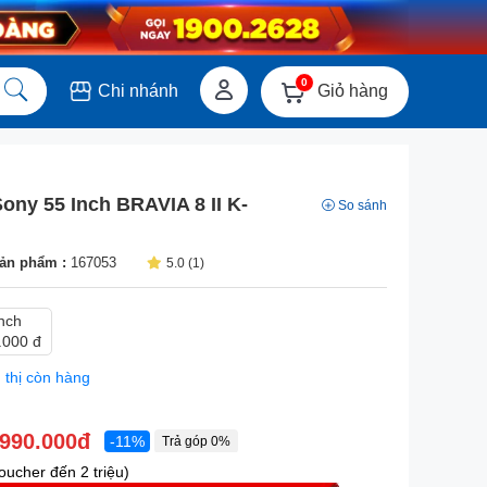
0
Giỏ hàng
Chi nhánh
ony 55 Inch BRAVIA 8 II K-
So sánh
ản phẩm :
167053
5.0 (1)
nch
.000 đ
 thị còn hàng
.990.000đ
-11%
Trả góp 0%
ucher đến 2 triệu)