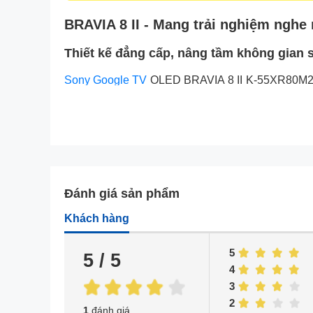
BRAVIA 8 II - Mang trải nghiệm nghe 
Thiết kế đẳng cấp, nâng tầm không gian 
Sony Google TV
OLED BRAVIA 8 II K-55XR80M2 sở 
ngủ ấm cúng cho đến không gian làm việc tại gia.
hình của tivi sẽ giúp những khoảnh khắc trên mà
Đánh giá sản phẩm
Khách hàng
5
5 / 5
4
3
2
1
đánh giá