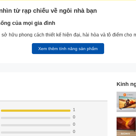
nhìn từ rạp chiếu về ngôi nhà bạn
sống của mọi gia đình
hữu phong cách thiết kế hiện đại, hài hòa và tô điểm cho m
 Sự kết hợp giữa màn hình và khung viền thành một thể thống 
Xem thêm tính năng sản phẩm
n hình QD-OLED trở nên cuốn hút và chân thực hơn bao giờ hết.
Kinh ng
1
0
0
0