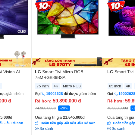
i Vision AI
LG
Smart Tivi Micro RGB
LG
Smart Tiv
75MRGB86BSA
D
75 inch
4K
Micro RGB
65 inch
4K
ược giảm thêm
Gọi
19002628
để được giảm thêm
Gọi
1900262
000
đ
59.890.000
đ
59.8
Rẻ hơn:
Rẻ hơn:
74.900.000
đ
-20%
70.900.000
đ
-
35.000
đ
Quà tặng trị giá
21.645.000
đ
Quà tặng trị gi
nếu đâu Rẻ hơn
Hoàn tiền gấp đôi nếu đâu Rẻ hơn
Hoàn tiền gấ
So sánh
So sánh