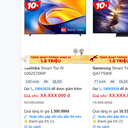
Toshiba
Smart Tivi AI
Samsung
Smart Tiv
100Z570RP
QA77S90F
100 inch
4K
QLED
77 inch
4K
OLE
Gọi
19002628
để được giảm thêm
Gọi
19002628
để đ
XX.XXX.000
đ
XX.XXX.
Giá chỉ:
Giá chỉ:
59.990.000
đ
79.400.000
đ
Quà tặng trị giá
1.500.000
đ
Quà tặng trị giá
16.5
Hoàn tiền gấp đôi nếu đâu Rẻ hơn
Hoàn tiền gấp đôi 
Đánh giá 5/5 (1)
Đánh giá 5/5 (7)
So sánh
So sánh