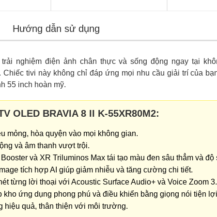
Hướng dẫn sử dụng
rải nghiệm điện ảnh chân thực và sống động ngay tại khô
. Chiếc tivi này không chỉ đáp ứng mọi nhu cầu giải trí của b
nh 55 inch hoàn mỹ.
 TV OLED BRAVIA 8 II K-55XR80M2:
siêu mỏng, hòa quyện vào mọi không gian.
ộng và âm thanh vượt trội.
ooster và XR Triluminos Max tái tạo màu đen sâu thẳm và độ 
age tích hợp AI giúp giảm nhiễu và tăng cường chi tiết.
t từng lời thoại với Acoustic Surface Audio+ và Voice Zoom 3.
kho ứng dụng phong phú và điều khiển bằng giọng nói tiện lợi
hiệu quả, thân thiện với môi trường.