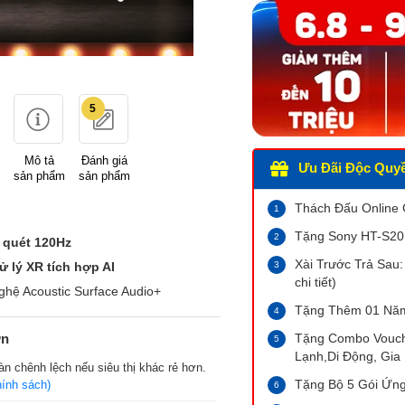
5
Mô tả
Đánh giá
Ưu Đãi Độc Quyền
sản phẩm
sản phẩm
Thách Đấu Online
Tặng Sony HT-S20R 
 quét 120Hz
Xài Trước Trả Sau:
ử lý XR tích hợp AI
chi tiết)
hệ Acoustic Surface Audio+
Tặng Thêm 01 Năm
ớn
Tặng Combo Vouche
Lạnh,Di Động, Gia 
n chênh lệch nếu siêu thị khác rẻ hơn.
Tặng Bộ 5 Gói Ứng
hính sách)