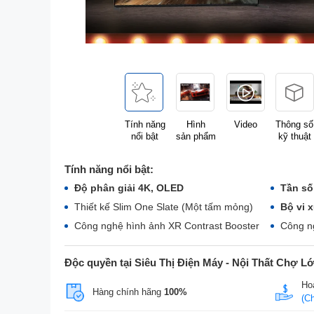
Tính năng
Hình
Video
Thông số
nổi bật
sản phẩm
kỹ thuật
Tính năng nổi bật:
Độ phân giải 4K, OLED
Tần số
Thiết kế Slim One Slate (Một tấm mỏng)
Bộ vi x
Công nghệ hình ảnh XR Contrast Booster
Công ng
Độc quyền tại Siêu Thị Điện Máy - Nội Thất Chợ L
Hoà
Hàng chính hãng
100%
(C