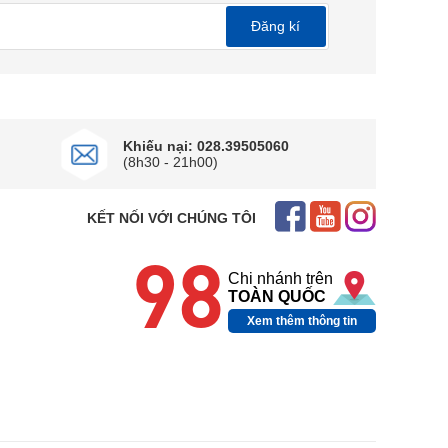
Đăng kí
n. Chip xử lý này có khả năng phân tích sâu sắc
Khiếu nại: 028.39505060
(8h30 - 21h00)
KẾT NỐI VỚI CHÚNG TÔI
98
Chi nhánh trên
TOÀN QUỐC
Xem thêm thông tin