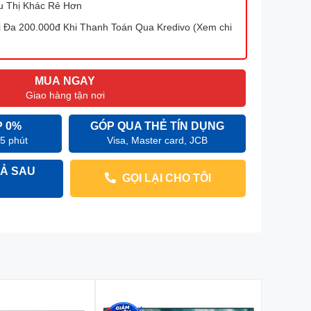
u Thị Khác Rẻ Hơn
Đa 200.000đ Khi Thanh Toán Qua Kredivo (Xem chi
MUA NGAY
Giao hàng tận nơi
P 0%
GÓP QUA THẺ TÍN DỤNG
 5 phút
Visa, Master card, JCB
Ả SAU
GỌI LẠI CHO TÔI