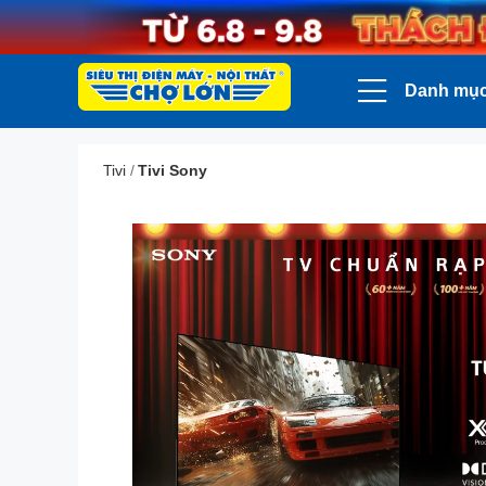
Danh mụ
Tivi
/
Tivi Sony