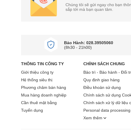
Chúng tôi sẽ gửi ngay cho bạn thôn
sắp tới mà bạn quan tâm.
Bộ xử lý XR tích hợp AI cung cấp sức mạn
Sony
Google TV OLED BRAVIA 8 II K-55XR80M2 đượ
từng pixel, từng khung hình, từ đó tối ưu hóa mọi
Bảo Hành: 028.39505060
(8h30 - 21h00)
THÔNG TIN CÔNG TY
CHÍNH SÁCH CHUNG
Giới thiệu công ty
Bảo trì - Bảo hành - Đổi t
Hệ thống siêu thị
Quy định giao hàng
Phương châm bán hàng
Điều khoản sử dụng
Mua hàng doanh nghiệp
Chính sách sử dụng Cook
Cần thuê mặt bằng
Chính sách xử lý dữ liệu 
Tuyển dụng
Personal data processing 
Xem thêm