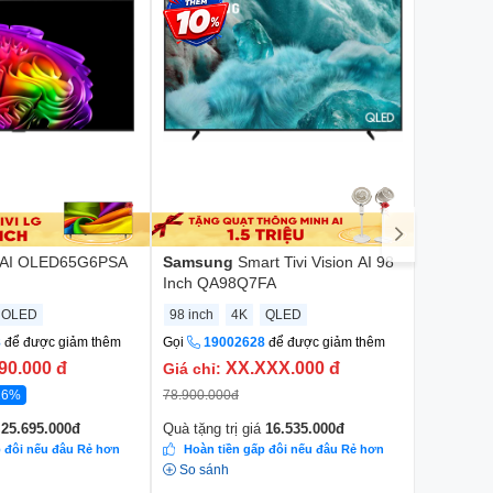
i AI OLED65G6PSA
Samsung
Smart Tivi Vision AI 98
LG
Smar
Inch QA98Q7FA
OLED
98 inch
4K
QLED
55 inch
8
để được giảm thêm
Gọi
19002628
để được giảm thêm
Gọi
190
90.000
đ
XX.XXX.000
đ
Giá chỉ:
Rẻ hơn:
16%
78.900.000
đ
55.900.00
á
25.695.000
đ
Quà tặng trị giá
16.535.000
đ
Quà tặng t
p đôi nếu đâu Rẻ hơn
Hoàn tiền gấp đôi nếu đâu Rẻ hơn
Hoàn ti
So sánh
Đánh gi
So sánh