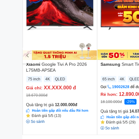
Samsung
Smart T
Xiaomi
Google Tivi A Pro 2026
L75MB-APSEA
65 inch
4K
QLE
75 inch
4K
QLED
Gọi
19002628
để đ
XX.XXX.000
đ
Giá chỉ:
12.890.
Rẻ hơn:
18.670.000
đ
18.100.000
đ
-29%
Quà tặng trị giá
12.000.000
đ
Hoàn tiền gấp đôi nếu đâu Rẻ hơn
Quà tặng trị giá
14.0
Đánh giá 5/5 (13)
Hoàn tiền gấp đôi 
So sánh
Đánh giá 5/5 (29)
So sánh