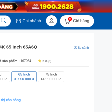
0
Giỏ hàng
Chi nhánh
 4K 65 Inch 65A6Q
So sánh
ã sản phẩm :
167064
5.0 (8)
nch
65 Inch
75 Inch
000 đ
X.XXX.000 đ
14.990.000 đ
 thị còn hàng