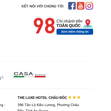
KẾT NỐI VỚI CHÚNG TÔI
ler với khả năng nâng cấp những nội dung có độ
98
Chi nhánh trên
ân tích và xử lý hình ảnh theo thời gian thực, cải
TOÀN QUỐC
Xem thêm thông tin
THE LUXE HOTEL CHÂU ĐỐC
g -
396 Tân Lộ Kiều Lương, Phường Châu
Đốc, Tỉnh An Giang