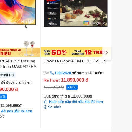
rt AI Tivi Samsung
Coocaa
Google Tivi QLED 55L75
TCL
Goog
50 Inch UA50M77HA
Gọi
19002628
để được giảm thêm
miniLED
55 inch
11.890.000
đ
Rẻ hơn:
8
để được giảm thêm
Gọi
190
17.990.000
đ
-34%
90.000
đ
Rẻ hơn:
Quà tặng trị giá
12.000.000
đ
15%
Quà tặng t
Hoàn tiền gấp đôi nếu đâu Rẻ hơn
Hoàn ti
á
13.598.000
đ
So sánh
So sánh
p đôi nếu đâu Rẻ hơn
(7)