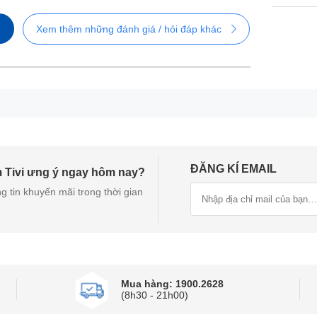
Xem thêm những đánh giá / hỏi đáp khác
ĐĂNG KÍ EMAIL
 Tivi ưng ý ngay hôm nay?
g tin khuyến mãi trong thời gian
Màn hình lớn 65 inch mang đến trải nghiệm xem hấp dẫn
Mua hàng: 1900.2628
20m² trở lên, cho phép người dùng thưởng thức các nội dung yêu
(8h30 - 21h00)
65A6Q không chỉ hiển thị hình ảnh sắc nét mà còn giúp mọi khu