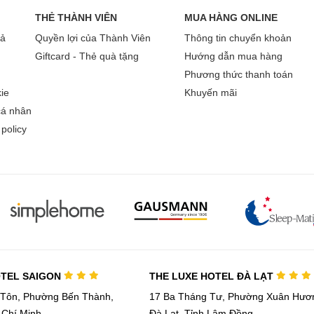
THẺ THÀNH VIÊN
MUA HÀNG ONLINE
ân giải ảnh hiệu quả
rả
Quyền lợi của Thành Viên
Thông tin chuyển khoản
vi Hisense 4K 65 Inch 65A6Q chính là công nghệ 4K AI Upsca
Giftcard - Thẻ quà tặng
Hướng dẫn mua hàng
n chuẩn 4K. Nhờ vào trí tuệ nhân tạo (AI), tivi có khả năng ph
Phương thức thanh toán
g khung hình.
ie
Khuyến mãi
cá nhân
policy
OTEL SAIGON
THE LUXE HOTEL ĐÀ LẠT
 Tôn, Phường Bến Thành,
17 Ba Tháng Tư, Phường Xuân Hươn
 Chí Minh
Đà Lạt, Tỉnh Lâm Đồng