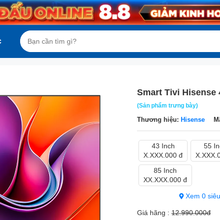
c
Smart Tivi Hisense
(Sản phẩm trưng bày)
Thương hiệu:
Hisense
M
43 Inch
55 I
X.XXX.000 đ
X.XXX.
85 Inch
XX.XXX.000 đ
Xem 0 siêu
Giá hãng :
12.990.000đ