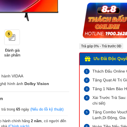
5
Trả góp 0% - Trả trước 0Đ
Đánh giá
sản phẩm
Ưu Đãi Độc Quyền
Thách Đấu Online
u hành VIDAA
Tặng Quạt AI Trị Gi
ghệ hình ảnh
Dolby Vision
Tặng 1 Năm Bảo H
Xài Trước Trả Sau:
ớn
chi tiết)
 trả trong
65
ngày
(Nếu do lỗi kỹ thuật)
Tặng Combo Vouche
Lạnh,Di Động, Gia 
o hành chính hãng
2 năm
, có người đến
n nhà
(Chính sách)
Hoàn Tiền Nếu Siê