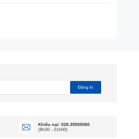
Đăng kí
Khiếu nại: 028.39505060
 thích với độ chi tiết và sống động vượt trội. Kết
(8h30 - 21h00)
ng hình trở nên chân thực hơn bao giờ hết.