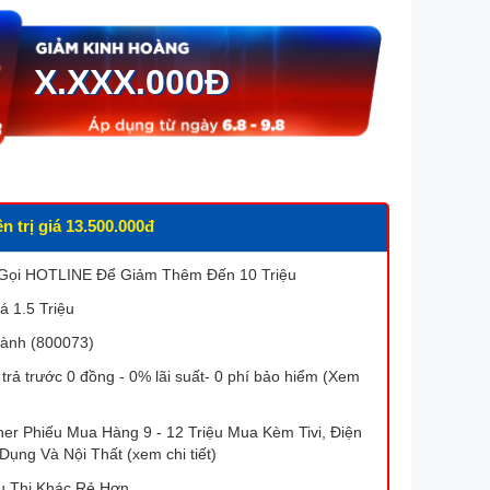
X.XXX.000
Đ
 trị giá 13.500.000đ
 Gọi HOTLINE Để Giảm Thêm Đến 10 Triệu
á 1.5 Triệu
ành (800073)
 trả trước 0 đồng - 0% lãi suất- 0 phí bảo hiểm (Xem
r Phiếu Mua Hàng 9 - 12 Triệu Mua Kèm Tivi, Điện
Dụng Và Nội Thất (xem chi tiết)
u Thị Khác Rẻ Hơn