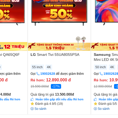
ivi QA65Q6F
LG
Smart Tivi 55UA8055PSA
Samsung
Sma
Mini LED 4K 
D
55 inch
4K
50 inch
4K
ược giảm thêm
Gọi
19002628
để được giảm thêm
Gọi
1900262
000
đ
12.890.000
đ
10.9
Rẻ hơn:
Rẻ hơn:
15.590.000
đ
-17%
12.900.000
đ
-
74.000
đ
Quà tặng trị giá
13.500.000
đ
Quà tặng trị gi
nếu đâu Rẻ hơn
Hoàn tiền gấp đôi nếu đâu Rẻ hơn
Hoàn tiền gấ
Đánh giá 4.9/5 (19)
Đánh giá 5/5 
So sánh
So sánh