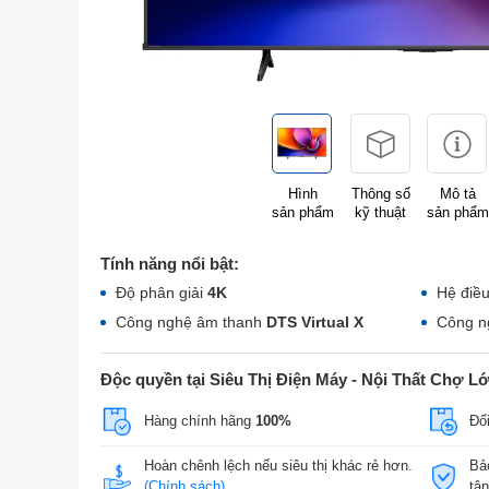
Hình
Thông số
Mô tả
sản phẩm
kỹ thuật
sản phẩm
Tính năng nổi bật:
Độ phân giải
4K
Hệ điề
Công nghệ âm thanh
DTS Virtual X
Công n
Độc quyền tại Siêu Thị Điện Máy - Nội Thất Chợ L
Hàng chính hãng
100%
Đổi
Hoàn chênh lệch nếu siêu thị khác rẻ hơn.
Bả
(Chính sách)
tậ