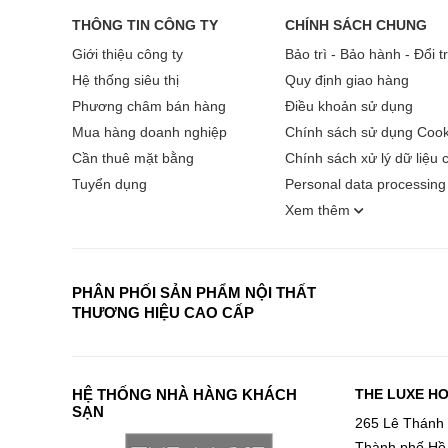
THÔNG TIN CÔNG TY
CHÍNH SÁCH CHUNG
Công nghệ 4K AI Upscaler nâng cấp độ ph
Giới thiệu công ty
Bảo trì - Bảo hành - Đổi t
Một trong những ưu điểm đáng giá của Smart Ti
Hệ thống siêu thị
Quy định giao hàng
phân giải thấp (chẳng hạn như HD, Full HD) lên gầ
Phương châm bán hàng
Điều khoản sử dụng
thiện độ chi tiết, độ nét và độ tương phản của từn
Mua hàng doanh nghiệp
Chính sách sử dụng Cook
Cần thuê mặt bằng
Chính sách xử lý dữ liệu 
Tuyển dụng
Personal data processing 
Xem thêm
PHÂN PHỐI SẢN PHẨM NỘI THẤT
THƯƠNG HIỆU CAO CẤP
HỆ THỐNG NHÀ HÀNG KHÁCH
THE LUXE H
SẠN
265 Lê Thánh
Thành phố Hồ