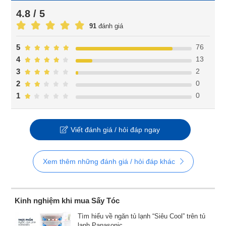
4.8 / 5
91
đánh giá
76
5
13
4
2
3
0
2
0
1
Viết đánh giá / hỏi đáp ngay
Xem thêm những đánh giá / hỏi đáp khác
Kinh nghiệm khi mua Sấy Tóc
Tìm hiểu về ngăn tủ lạnh “Siêu Cool” trên tủ
lạnh Panasonic