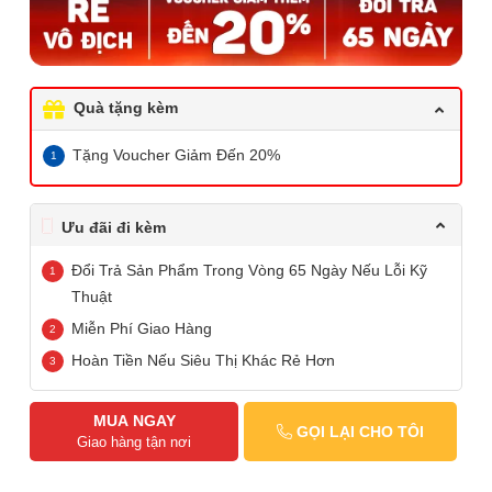
Quà tặng kèm
Tặng Voucher Giảm Đến 20%
Ưu đãi đi kèm
Đổi Trả Sản Phẩm Trong Vòng 65 Ngày Nếu Lỗi Kỹ
Thuật
Miễn Phí Giao Hàng
Hoàn Tiền Nếu Siêu Thị Khác Rẻ Hơn
MUA NGAY
GỌI LẠI CHO TÔI
Giao hàng tận nơi