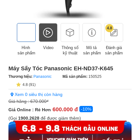
4.8
Hình
Video
Thông số
Mô tả
Đánh giá
sản phẩm
kỹ thuật
sản phẩm
sản phẩm
Máy Sấy Tóc Panasonic EH-ND37-K645
Thương hiệu:
Panasonic
Mã sản phẩm:
150525
4.8 (91)
Xem 0 siêu thị còn hàng
Giá hãng :
670.000
đ
600.000 đ
-10%
Giá Online : Rẻ Hơn
(Gọi
1900.2628
để được giảm thêm)