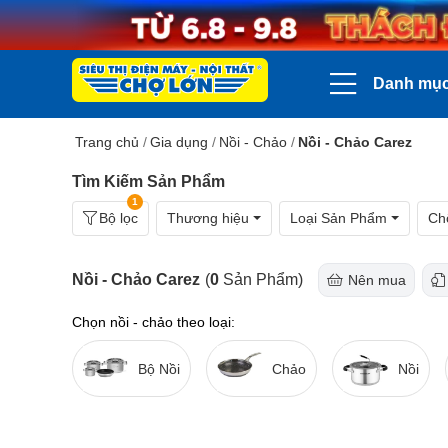
Danh mụ
Trang chủ
/
Gia dụng
/
Nồi - Chảo
/
Nồi - Chảo Carez
Tìm Kiếm Sản Phẩm
1
Bộ lọc
Thương hiệu
Loại Sản Phẩm
Ch
Nồi - Chảo Carez
(
0
Sản Phẩm)
Nên mua
Chọn nồi - chảo theo loại:
Bộ Nồi
Chảo
Nồi