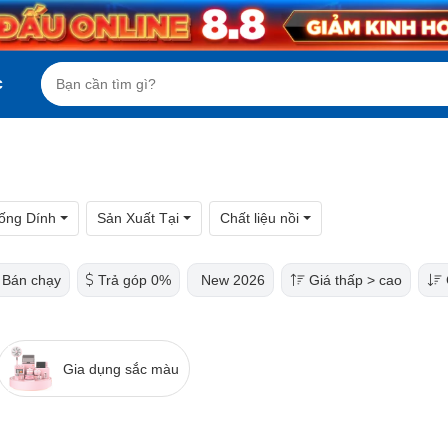
c
ống Dính
Sản Xuất Tại
Chất liệu nồi
Bán chạy
Trả góp 0%
New 2026
Giá thấp > cao
Gia dụng sắc màu