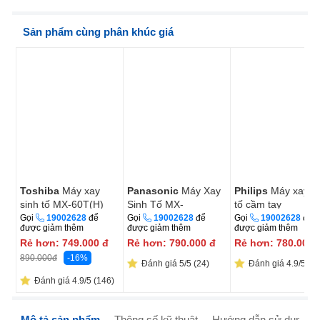
Sản phẩm cùng phân khúc giá
Toshiba
Máy xay
Panasonic
Máy Xay
Philips
Máy xay s
sinh tố MX-60T(H)
Sinh Tố MX-
tố cầm tay
600W
EP3101WRA 1.0 Lít
HR2531/00 650W
Gọi
19002628
để
Gọi
19002628
để
Gọi
19002628
để
được giảm thêm
được giảm thêm
được giảm thêm
Rẻ hơn:
749.000
đ
Rẻ hơn:
790.000
đ
Rẻ hơn:
780.000
-16%
890.000
đ
Đánh giá 5/5 (24)
Đánh giá 4.9/5 (23
Đánh giá 4.9/5 (146)
Mô tả sản phẩm
Thông số kỹ thuật
Hướng dẫn sử dụng