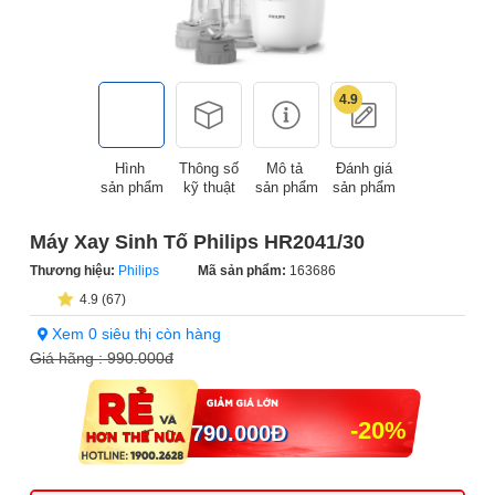
4.9
Hình
Thông số
Mô tả
Đánh giá
sản phẩm
kỹ thuật
sản phẩm
sản phẩm
Máy Xay Sinh Tố Philips HR2041/30
Thương hiệu:
Philips
Mã sản phẩm:
163686
4.9 (67)
Xem 0 siêu thị còn hàng
Giá hãng :
990.000đ
-20%
790.000
Đ