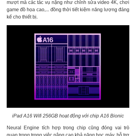
mượt mà các tác vụ nặng như chỉnh sửa video 4K, chơi
game đồ họa cao,... đồng thời tiết kiệm năng lượng đáng
kể cho thiết bị.
iPad A16 Wifi 256GB hoạt động với chip A16 Bionic
Neural Engine tích hợp trong chip cũng đóng vai trò
quan trọng trong việc nâng cao khả năng học máy, hỗ trợ