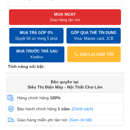
MUA NGAY
Giao hàng tận nơi
MUA TRẢ GÓP 0%
GÓP QUA THẺ TÍN DỤNG
Duyệt hồ sơ trong 5 phút
Visa, Master card, JCB
MUA TRƯỚC TRẢ SAU
GỌI LẠI CHO TÔI
Kredivo
Tính năng nổi bật:
Độc quyền tại
Siêu Thị Điện Máy - Nội Thất Chợ Lớn
Hàng chính hãng
100%
Bảo hành chính hãng
1 năm
(Chính sách)
Giao hàng miễn phí tận nơi
(Xem chi tiết)