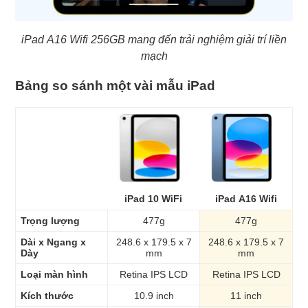
iPad A16 Wifi 256GB mang đến trải nghiệm giải trí liền
mạch
Bảng so sánh một vài mẫu iPad
iPad 10 WiFi
iPad A16 Wifi
Trọng lượng
477g
477g
Dài x Ngang x
248.6 x 179.5 x 7
248.6 x 179.5 x 7
Dày
mm
mm
Loại màn hình
Retina IPS LCD
Retina IPS LCD
Kích thước
10.9 inch
11 inch