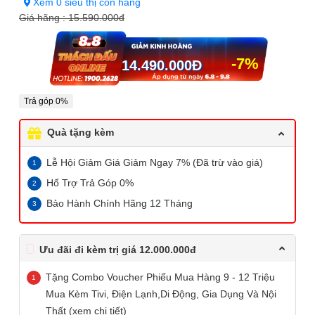
Xem 0 siêu thị còn hàng
Giá hãng :
15.590.000đ
-7%
14.490.000
Đ
Trả góp 0%
Quà tặng kèm
Lễ Hội Giảm Giá Giảm Ngay 7% (Đã trừ vào giá)
Hổ Trợ Trả Góp 0%
Bảo Hành Chính Hãng 12 Tháng
Ưu đãi đi kèm trị giá 12.000.000đ
Tặng Combo Voucher Phiếu Mua Hàng 9 - 12 Triệu
Mua Kèm Tivi, Điện Lạnh,Di Động, Gia Dụng Và Nội
Thất (xem chi tiết)