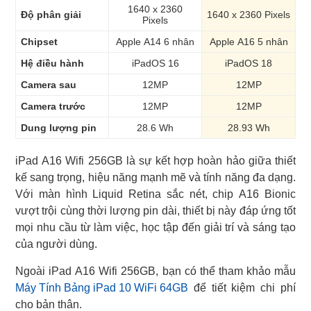
1640 x 2360
Độ phân giải
1640 x 2360 Pixels
Pixels
Chipset
Apple A14 6 nhân
Apple A16 5 nhân
Hệ điều hành
iPadOS 16
iPadOS 18
Camera sau
12MP
12MP
Camera trước
12MP
12MP
Dung lượng pin
28.6 Wh
28.93 Wh
iPad A16 Wifi 256GB là sự kết hợp hoàn hảo giữa thiết
kế sang trọng, hiệu năng mạnh mẽ và tính năng đa dạng.
Với màn hình Liquid Retina sắc nét, chip A16 Bionic
vượt trội cùng thời lượng pin dài, thiết bị này đáp ứng tốt
mọi nhu cầu từ làm việc, học tập đến giải trí và sáng tạo
của người dùng.
Máy Tính Bảng iPad 10 WiFi 64GB
để tiết kiệm chi phí
cho bản thân.