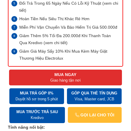
Đổi Trả Trong 65 Ngày Nếu Có Lỗi Kỹ Thuật (xem chi
tiết)
Hoàn Tiền Nếu Siêu Thị Khác Rẻ Hơn
Miễn Phí Vận Chuyển Và Bảo Hiểm Trị Giá 500.000đ
Giảm Thêm 5% Tối Đa 200.000đ Khi Thanh Toán
Qua Kredivo (xem chi tiết)
Giảm Giá Máy Sấy 10% Khi Mua Kèm Máy Giặt
Thương Hiệu Electrolux
MUA NGAY
Giao hàng tận nơi
MUA TRẢ GÓP 0%
GÓP QUA THẺ TÍN DỤNG
Duyệt hồ sơ trong 5 phút
Visa, Master card, JCB
MUA TRƯỚC TRẢ SAU
GỌI LẠI CHO TÔI
Kredivo
Tính năng nổi bật: