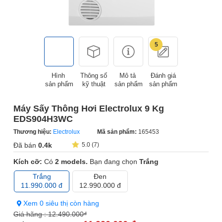
5
Hình
Thông số
Mô tả
Đánh giá
sản phẩm
kỹ thuật
sản phẩm
sản phẩm
Máy Sấy Thông Hơi Electrolux 9 Kg
EDS904H3WC
Thương hiệu:
Electrolux
Mã sản phẩm:
165453
Đã bán
0.4k
5.0 (7)
Kích cỡ:
Có
2 models.
Bạn đang chọn
Trắng
Trắng
Đen
11.990.000 đ
12.990.000 đ
Xem 0 siêu thị còn hàng
Giá hãng :
12.490.000
đ