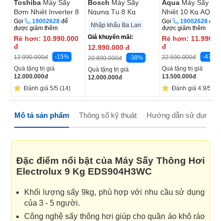
Toshiba
Máy Sấy
Bosch
Máy Sấy
Aqua
Máy Sấy B
Bơm Nhiệt Inverter 8
Ngưng Tụ 8 Kg
Nhiệt 10 Kg AQH-
Kg TD-
WTB86201SG
H1000J.PS
Gọi
19002628
để
Gọi
19002628
để
Nhập khẩu Ba Lan
được giảm thêm
được giảm thêm
T21B90HWV(MG)
Giá khuyến mãi:
Rẻ hơn:
10.990.000
Rẻ hơn:
11.990.0
đ
đ
12.990.000
đ
-15%
-47%
12.990.000
đ
22.590.000
đ
-38%
20.890.000
đ
Quà tặng trị giá
Quà tặng trị giá
Quà tặng trị giá
12.000.000
đ
13.500.000
đ
12.000.000
đ
Đánh giá 5/5 (14)
Đánh giá 4.9/5 (21
Mô tả sản phẩm
Thông số kỹ thuật
Hướng dẫn sử dụng
Đặc điểm nổi bật của Máy Sấy Thông Hơi
Electrolux 9 Kg EDS904H3WC
Khối lượng sấy 9kg, phù hợp với nhu cầu sử dụng
của 3 - 5 người.
Công nghệ sấy thông hơi giúp cho quần áo khô ráo