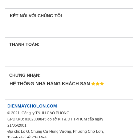
KẾT NỐI VỚI CHÚNG TÔI
THANH TOÁN:
CHỨNG NHẬN:
HỆ THỐNG NHÀ HÀNG KHÁCH SẠN
DIENMAYCHOLON.COM
© 2021. Công ty TNHH CAO PHONG
GPDKKD: 0302309845 do sở KH & ĐT TP.HCM cấp ngày
21/05/2001
Địa chỉ: Lô G, Chung Cư Hùng Vương, Phường Chợ Lớn,
Thành phố Hồ Chí Minh