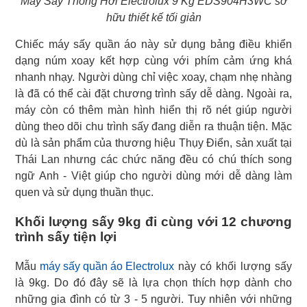
Máy Sấy Thông Hơi Electrolux 9 Kg EDS904H3WC sở
hữu thiết kế tối giản
Chiếc máy sấy quần áo này sử dụng bảng điều khiển
dạng núm xoay kết hợp cùng với phím cảm ứng khá
nhanh nhạy. Người dùng chỉ việc xoay, chạm nhẹ nhàng
là đã có thể cài đặt chương trình sấy dễ dàng. Ngoài ra,
máy còn có thêm màn hình hiển thị rõ nét giúp người
dùng theo dõi chu trình sấy đang diễn ra thuận tiện. Mặc
dù là sản phẩm của thương hiệu Thụy Điển, sản xuất tại
Thái Lan nhưng các chức năng đều có chú thích song
ngữ Anh - Việt giúp cho người dùng mới dễ dàng làm
quen và sử dụng thuần thục.
Khối lượng sấy 9kg đi cùng với 12 chương
trình sấy tiện lợi
Mẫu
máy sấy quần áo Electrolux
này có khối lượng sấy
là 9kg. Do đó đây sẽ là lựa chọn thích hợp dành cho
những gia đình có từ 3 - 5 người. Tuy nhiên với những