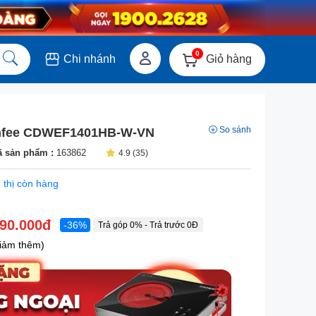
0
Giỏ hàng
Chi nhánh
So sánh
mfee CDWEF1401HB-W-VN
 sản phẩm :
163862
4.9 (35)
 thị còn hàng
990.000đ
-36%
Trả góp 0% - Trả trước 0Đ
iảm thêm)