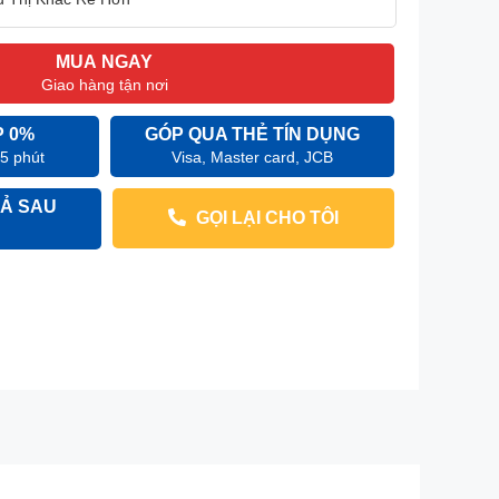
MUA NGAY
Giao hàng tận nơi
P 0%
GÓP QUA THẺ TÍN DỤNG
 5 phút
Visa, Master card, JCB
Ả SAU
GỌI LẠI CHO TÔI