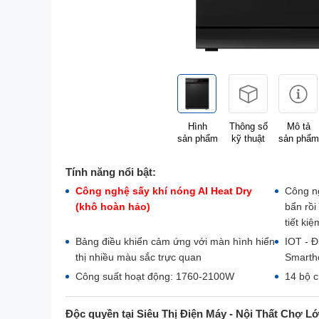
Hình
Thông số
Mô tả
sản phẩm
kỹ thuật
sản phẩm
Tính năng nổi bật:
Công nghệ sấy khí nóng AI Heat Dry
Công ng
(khô hoàn hảo)
bẩn rồi
tiết ki
Bảng điều khiển cảm ứng với màn hình hiển
IOT - Đ
thị nhiều màu sắc trực quan
Smart
Công suất hoạt động: 1760-2100W
14 bộ c
Độc quyền tại Siêu Thị Điện Máy - Nội Thất Chợ L