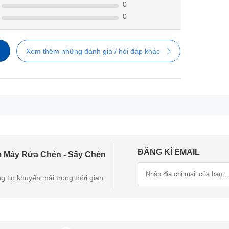
0
0
Xem thêm những đánh giá / hỏi đáp khác
a chén Comfee CDWEF1401HB-W-VN có thiết kế đơn giản san
hén mà bạn không nên bỏ qua
Châu Âu
ĐĂNG KÍ EMAIL
u, phù hợp với nhu cầu rửa chén hàng ngày của gia đình thông
m Máy Rửa Chén - Sấy Chén
ra một không gian linh hoạt, để bạn có thể bố trí và sắp xếp ch
g tin khuyến mãi trong thời gian