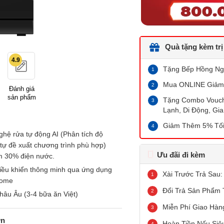
Quà tặng kèm trị
4.9
Tặng Bếp Hồng Ngo
Mua ONLINE Giảm
Đánh giá
sản phẩm
Tặng Combo Vouche
Lạnh, Di Động, Gia
Giảm Thêm 5% Tối
hệ rửa tự động AI (Phân tích độ
 tự đề xuất chương trình phù hợp)
Ưu đãi đi kèm
ệm 30% điện nước.
iều khiển thông minh qua ứng dụng
Xài Trước Trả Sau:
home
Đổi Trả Sản Phẩm 
hâu Âu (3-4 bữa ăn Việt)
Miễn Phí Giao Hàn
ớn
Hoàn Tiền Nếu Siê