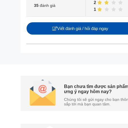
2
35
đánh giá
1
Viết đánh giá / hỏi đáp ngay
Máy rử
>>>Xem thêm: Những lưu ý khi lắp đặt máy rửa c
Số lượng chén bát rửa được tầm 14 bộ 
Sản phẩm có dung tích rửa lên đến 14 bộ Châu Â
Bạn chưa tìm được sản phẩ
ưng ý ngay hôm nay?
trong được thiết kế dành cho các nước Châu Á tạo 
Chúng tôi sẽ gửi ngay cho bạn thôn
sắp tới mà bạn quan tâm.