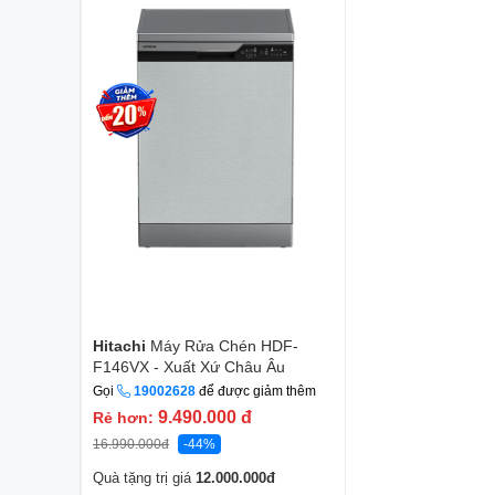
Hitachi
Máy Rửa Chén HDF-
F146VX - Xuất Xứ Châu Âu
Gọi
19002628
để được giảm thêm
9.490.000
đ
Rẻ hơn:
16.990.000
đ
-44%
Quà tặng trị giá
12.000.000
đ