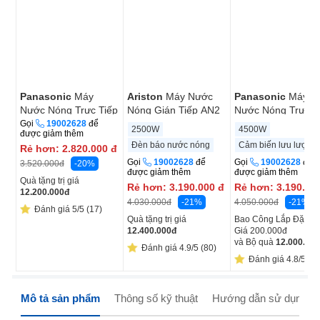
Panasonic
Máy
Ariston
Máy Nước
Panasonic
Máy
Nước Nóng Trực Tiếp
Nóng Gián Tiếp AN2
Nước Nóng Trực T
DH-4VS1VW 4500W -
15 RS 2.5 FE 15 lít
DH-4US1VW
Gọi
19002628
để
2500W
4500W
được giảm thêm
Xuất Xứ Malaysia
2.5KW
Đèn báo nước nóng
Cảm biến lưu lượng
Rẻ hơn:
2.820.000
đ
Gọi
19002628
để
Gọi
19002628
để
-20%
3.520.000
đ
được giảm thêm
được giảm thêm
Quà tặng trị giá
Rẻ hơn:
3.190.000
đ
Rẻ hơn:
3.190.00
12.200.000
đ
-21%
-21%
4.030.000
đ
4.050.000
đ
Đánh giá 5/5 (17)
Quà tặng trị giá
Bao Công Lắp Đặt Trị
12.400.000
đ
Giá 200.000đ
và Bộ quà
12.000.000
Đánh giá 4.9/5 (80)
Đánh giá 4.8/5 (70
Mô tả sản phẩm
Thông số kỹ thuật
Hướng dẫn sử dụng