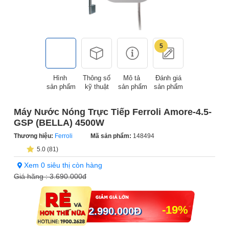
5
Hình
Thông số
Mô tả
Đánh giá
sản phẩm
kỹ thuật
sản phẩm
sản phẩm
Máy Nước Nóng Trực Tiếp Ferroli Amore-4.5-
GSP (BELLA) 4500W
Thương hiệu:
Ferroli
Mã sản phẩm:
148494
5.0 (81)
Xem 0 siêu thị còn hàng
Giá hãng :
3.690.000đ
-19%
2.990.000
Đ