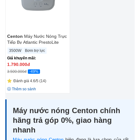
Centon
Máy Nước Nóng Trực
Tiếp By Atlantic PrestoLite
EIWH P M-N1 4.5kW
3500W
Bơm trợ lực
Giá khuyến mãi:
1.790.000
đ
-49%
3.500.000đ
Đánh giá 4.6/5
(14)
Thêm so sánh
Máy nước nóng Centon chính
hãng trả góp 0%, giao hàng
nhanh
Máy nước nóng Centon
hiện đang là lựa chọn của rất