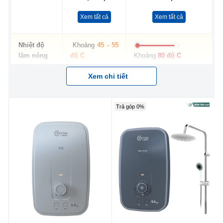
Xem tất cả
Xem tất cả
Nhiệt độ
Khoảng
45 - 55
làm nóng
độ C
Khoảng
80 độ C
tối đa
Xem chi tiết
Thời gian
Từ
30s - 1
Từ
15 - 20 Phút
làm nóng
Phút
Trả góp 0%
Nguyên lý
- Nước đi qua
- Nước được đổ đẩy
hoạt động
máy được
vào bình và
đun nóng
thanh nhiệt làm
đến nhiệt độ cài đặt
.
nóng trực tiếp
,
- Cần thêm vòi chia
khoảng chưa
nóng lạnh (hay vòi gật
đầy 1 phút là có
gù) để pha nước nóng
nước nóng tắm
và nước lạnh cho ra
thoải mái.
nước ấm phù hợp.
- Lắp đặt đơn
giản nhanh