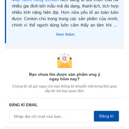
nhiều gia đình bởi mẫu mã đa dạng, thanh lịch, tích hợp
nhiều tính năng hiện đại. Hơn nữa yếu tố an toàn luôn
được Centon chú trọng trong các sản phẩm của mình,
chính vì thế người dùng luôn cảm thấy an tâm khi sử
dụng.
Xem thêm
Máy nước nóng Centon được nhiều gia đình tin dùng
Giới thiệu về thương hiệu máy nước nóng
Centon
Centon là thương hiệu uy tín, nổi tiếng đến từ Malaysia,
Bạn chưa tìm được sản phẩm ưng ý
ngay hôm nay?
được thành lập vào năm 1995. Đây vốn là hãng chuyên
Chúng tôi sẽ gửi ngay cho bạn thông tin khuyến mãi trong thời gian
về nghiên cứu và sản xuất các dòng máy nước nóng
sắp tới mà bạn quan tâm.
trực tiếp.
ĐĂNG KÍ EMAIL
Centon là thương hiệu đến từ Malaysia
Đăng kí
Đến nay, các dòng sản phẩm của Centon đã có mặt tại