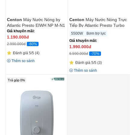
chóng.
Vùng miền
Khuyên dùng
Khuyên dùng cho
miền
Centon
Máy Nước Nóng by
Centon
Máy Nước Nóng Trực
phù hợp
cho khu vực
Bắc
hoặc khu vực có
Atlantic Presto EIWH NP M-N1
Tiếp By Atlantic Presto Turbo
miền Nam
hoặc
nhiệt độ trung bình
từ
4.5kW
EIWH P M-N3 5.5kW (RS)
Giá khuyến mãi:
5500W
Bơm trợ lực
khu vực có
20 độ C trở xuống
.
1.190.000
đ
Giá khuyến mãi:
nhiệt độ trung
-60%
2.990.000đ
1.990.000
đ
bình
từ 20 độ C
Đánh giá 5/5
(4)
-70%
6.590.000đ
trở lên
.
Thêm so sánh
Đánh giá 5/5
(3)
Thêm so sánh
Trả góp 0%