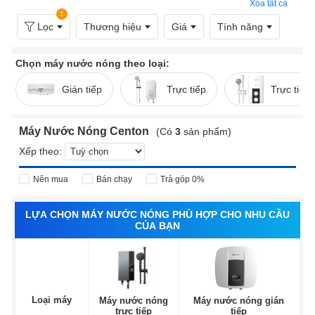
Xóa tất cả
1
Lọc
Thương hiệu
Giá
Tính năng
Chọn máy nước nóng theo loại:
Gián tiếp
Trực tiếp
Trực tiếp
Máy Nước Nóng Centon
(Có
3
sản phẩm)
Xếp theo:
Nên mua
Bán chạy
Trả góp 0%
LỰA CHỌN MÁY NƯỚC NÓNG PHÙ HỢP CHO NHU CẦU
CỦA BẠN
Loại máy
Máy nước nóng
Máy nước nóng gián
trực tiếp
tiếp