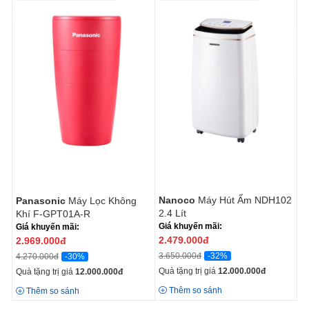
Nanoco
Máy Hút Ẩm NDH102
Panasonic
Máy Lọc Không
2.4 Lít
Khí F-GPT01A-R
Giá khuyến mãi:
Giá khuyến mãi:
2.479.000
đ
2.969.000
đ
-32%
3.650.000đ
-30%
4.270.000đ
Quà tặng trị giá
12.000.000
đ
Quà tặng trị giá
12.000.000
đ
Thêm so sánh
Thêm so sánh