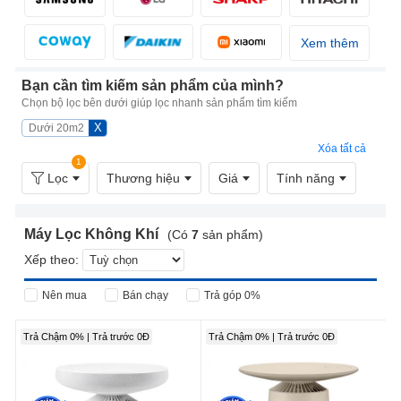
Xem thêm
Bạn cần tìm kiếm sản phẩm của mình?
Chọn bộ lọc bên dưới giúp lọc nhanh sản phẩm tìm kiếm
X
Dưới 20m2
Xóa tất cả
1
Lọc
Thương hiệu
Giá
Tính năng
Máy Lọc Không Khí
(Có
7
sản phẩm)
Xếp theo:
Nên mua
Bán chạy
Trả góp 0%
Trả Chậm 0% | Trả trước 0Đ
Trả Chậm 0% | Trả trước 0Đ