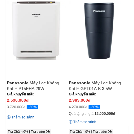
Panasonic
Máy Lọc Không
Panasonic
Máy Lọc Không
Khí F-P15EHA 29W
Khí F-GPT01A-K 3.5W
Giá khuyến mãi:
Giá khuyến mãi:
2.590.000
đ
2.969.000
đ
-30%
-30%
3.720.000đ
4.270.000đ
Quà tặng trị giá
12.000.000
đ
Thêm so sánh
Thêm so sánh
Trả Chậm 0% | Trả trước 0Đ
Trả Chậm 0% | Trả trước 0Đ