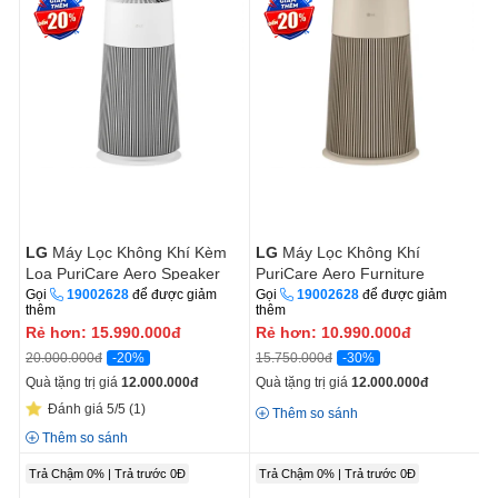
LG
Máy Lọc Không Khí Kèm
LG
Máy Lọc Không Khí
Loa PuriCare Aero Speaker
PuriCare Aero Furniture
AS20GSHU0.ABAE Màu Trắng
AS20GPBK0.ABAE
Gọi
19002628
để được giảm
Gọi
19002628
để được giảm
thêm
thêm
Rẻ hơn:
15.990.000
đ
Rẻ hơn:
10.990.000
đ
-20%
-30%
20.000.000đ
15.750.000đ
Quà tặng trị giá
12.000.000
đ
Quà tặng trị giá
12.000.000
đ
Đánh giá 5/5
(1)
Thêm so sánh
Thêm so sánh
Trả Chậm 0% | Trả trước 0Đ
Trả Chậm 0% | Trả trước 0Đ