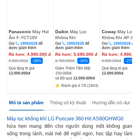
Panasonic
Máy Hút
Daikin
Máy Lọc
Coway
Máy Lọc
Ẩm F-YCT10V
Không Khí
Không Khí AP-101
MC40UVM6-7
Gọi
19002628
để
Gọi
19002628
để
Gọi
19002628
để
được giảm thêm
được giảm thêm
được giảm thêm
Rẻ hơn:
4.990.000
đ
Rẻ hơn:
5.690.000
đ
Rẻ hơn:
4.990.00
-38%
-16%
-27%
8.050.000
đ
6.760.000
đ
6.800.000
đ
Quà tặng trị giá
Giảm Thêm Tiền Mặt
Quà tặng trị giá
12.000.000
đ
150.000đ
12.000.000
đ
và Bộ quà
12.000.000
đ
Đánh giá 4.7/5 (1643)
Mô tả sản phẩm
Thông số kỹ thuật
Hướng dẫn sử dụng
Máy lọc không khí LG Puricare 360 Hit AS60GHWG0
hứa hẹn mang đến cho người dùng một không gian
sống trong lành, mát mẻ để nghỉ ngơi, học tập hay làm