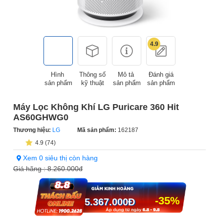
4.9
Hình
Thông số
Mô tả
Đánh giá
sản phẩm
kỹ thuật
sản phẩm
sản phẩm
Máy Lọc Không Khí LG Puricare 360 Hit
AS60GHWG0
Thương hiệu:
LG
Mã sản phẩm:
162187
4.9 (74)
Xem 0 siêu thị còn hàng
Giá hãng :
8.260.000đ
-35%
5.367.000
Đ