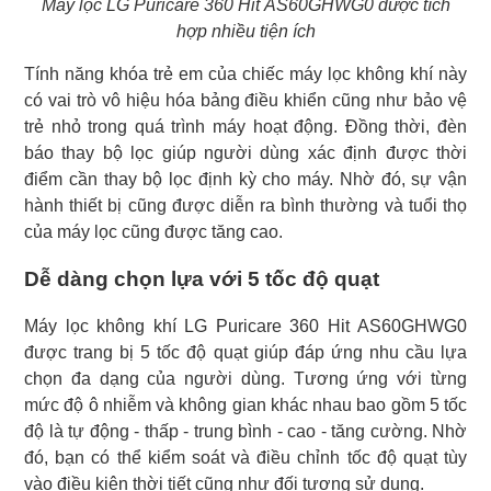
Máy lọc LG Puricare 360 Hit AS60GHWG0 được tích
hợp nhiều tiện ích
Tính năng khóa trẻ em của chiếc máy lọc không khí này
có vai trò vô hiệu hóa bảng điều khiển cũng như bảo vệ
trẻ nhỏ trong quá trình máy hoạt động. Đồng thời, đèn
báo thay bộ lọc giúp người dùng xác định được thời
điểm cần thay bộ lọc định kỳ cho máy. Nhờ đó, sự vận
hành thiết bị cũng được diễn ra bình thường và tuổi thọ
của máy lọc cũng được tăng cao.
Dễ dàng chọn lựa với 5 tốc độ quạt
Máy lọc không khí LG Puricare 360 Hit AS60GHWG0
được trang bị 5 tốc độ quạt giúp đáp ứng nhu cầu lựa
chọn đa dạng của người dùng. Tương ứng với từng
mức độ ô nhiễm và không gian khác nhau bao gồm 5 tốc
độ là tự động - thấp - trung bình - cao - tăng cường. Nhờ
đó, bạn có thể kiểm soát và điều chỉnh tốc độ quạt tùy
vào điều kiện thời tiết cũng như đối tượng sử dụng.