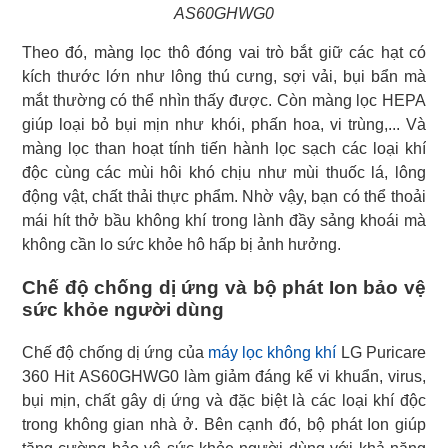
AS60GHWG0
Theo đó, màng lọc thô đóng vai trò bắt giữ các hạt có
kích thước lớn như lông thú cưng, sợi vải, bụi bẩn mà
mắt thường có thể nhìn thấy được. Còn màng lọc HEPA
giúp loại bỏ bụi mịn như khói, phấn hoa, vi trùng,... Và
màng lọc than hoạt tính tiến hành lọc sạch các loại khí
độc cùng các mùi hôi khó chịu như mùi thuốc lá, lông
động vật, chất thải thực phẩm. Nhờ vậy, bạn có thể thoải
mái hít thở bầu không khí trong lành đầy sảng khoái mà
không cần lo sức khỏe hô hấp bị ảnh hưởng.
Chế độ chống dị ứng và bộ phát Ion bảo vệ
sức khỏe người dùng
Chế độ chống dị ứng của
máy lọc không khí
LG Puricare
360 Hit AS60GHWG0 làm giảm đáng kể vi khuẩn, virus,
bụi mịn, chất gây dị ứng và đặc biệt là các loại khí độc
trong không gian nhà ở. Bên cạnh đó, bộ phát Ion giúp