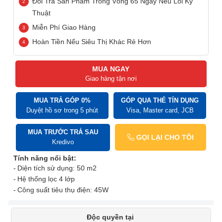
Đổi Trả Sản Phẩm Trong Vòng 65 Ngày Nếu Lỗi Kỹ
Thuật
Miễn Phí Giao Hàng
Hoàn Tiền Nếu Siêu Thị Khác Rẻ Hơn
MUA NGAY
Giao hàng tận nơi
MUA TRẢ GÓP 0%
GÓP QUA THẺ TÍN DỤNG
Duyệt hồ sơ trong 5 phút
Visa, Master card, JCB
MUA TRƯỚC TRẢ SAU
GỌI LẠI CHO TÔI
Kredivo
Tính năng nổi bật:
Diện tích sử dụng: 50 m2
Hệ thống lọc 4 lớp
Công suất tiêu thụ điện: 45W
Độc quyền tại