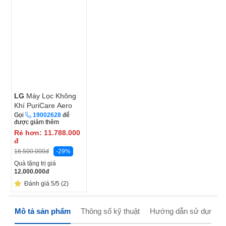
LG
Máy Lọc Không
Khí PuriCare Aero
Tower Hit
Gọi
19002628
để
được giảm thêm
FS15GPBK0 Màu Be
Rẻ hơn:
11.788.000
đ
-29%
16.500.000
đ
Quà tặng trị giá
12.000.000
đ
Đánh giá 5/5 (2)
Mô tả sản phẩm
Thông số kỹ thuật
Hướng dẫn sử dụng