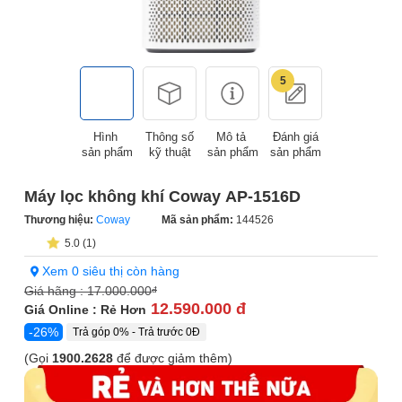
5
Hình
Thông số
Mô tả
Đánh giá
sản phẩm
kỹ thuật
sản phẩm
sản phẩm
Máy lọc không khí Coway AP-1516D
Thương hiệu:
Coway
Mã sản phẩm:
144526
5.0 (1)
Xem 0 siêu thị còn hàng
Giá hãng :
17.000.000
đ
12.590.000 đ
Giá Online : Rẻ Hơn
-26%
Trả góp 0% - Trả trước 0Đ
(Gọi
1900.2628
để được giảm thêm)