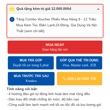
Quà tặng kèm trị giá 12.000.000đ
Tặng Combo Voucher Phiếu Mua Hàng 9 - 12 Triệu
Mua Kèm Tivi, Điện Lạnh,Di Động, Gia Dụng Và Nội
Thất (xem chi tiết)
MUA NGAY
Giao hàng tận nơi
MUA TRẢ GÓP
GÓP QUA THẺ TÍN DỤNG
Duyệt hồ sơ trong 5 phút
Visa, Master card, JCB
MUA TRƯỚC TRẢ SAU
GỌI LẠI CHO TÔI
Kredivo
Tính năng nổi bật:
4 hướng đảo gió tự động linh hoạt làm mát rộng đều
Dàn trao đổi nhiệt chống ăn mòn, độ bền cao
Công suất làm lạnh mạnh mẽ tối ưu tốc độ và lưu lượng gió