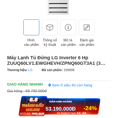
Hình
Thông số
Mô tả
Đánh giá
sản phẩm
kỹ thuật
sản phẩm
sản phẩm
Máy Lạnh Tủ Đứng LG Inverter 6 Hp
ZUUQ60LV1.EWGHEVH/ZPNQ60GT3A1 (3
pha)
Thương hiệu:
LG
Mã sản phẩm:
169998
Xem 0 siêu thị còn hàng
Giá hãng :
69.700.000đ
-24%
53.190.000
Đ