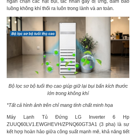
ngăn chặn các hạt bụi, tác nhân gây dị ứng, đảm bảo
luồng không khí thổi ra luôn trong lành và an toàn.
Bộ lọc sơ bộ tuổi thọ cao giúp giữ lại bụi bẩn kích thước
lớn trong không khí
*Tất cả hình ảnh trên chỉ mang tính chất minh họa
Máy Lạnh Tủ Đứng LG Inverter 6 Hp
ZUUQ60LV1.EWGHEVH/ZPNQ60GT3A1 (3 pha) là sự
kết hợp hoàn hảo giữa công suất mạnh mẽ, khả năng tiết