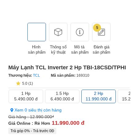
5
Hình
Thông số
Mô tả
Đánh giá
sản phẩm
kỹ thuật
sản phẩm
sản phẩm
Máy Lạnh TCL Inverter 2 Hp TBI-18CSD/TPHI
Thương hiệu:
TCL
Mã sản phẩm:
169310
5.0 (1)
1 Hp
1.5 Hp
2 Hp
2.5 
5.490.000 đ
6.490.000 đ
11.990.000 đ
15.290.
Xem 0 siêu thị còn hàng
Giá hãng :
12.990.000
đ
11.990.000 đ
Giá Online : Rẻ Hơn
Trả góp 0% - Trả trước 0Đ