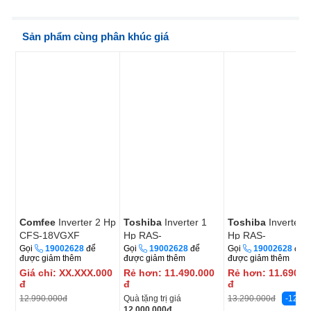
Sản phẩm cùng phân khúc giá
Comfee
Inverter 2 Hp
Toshiba
Inverter 1
Toshiba
Inverter 1
CFS-18VGXF
Hp RAS-
Hp RAS-
H10F2KCVSG-V
H13P2KCVG-V
Gọi
19002628
để
Gọi
19002628
để
Gọi
19002628
để
được giảm thêm
được giảm thêm
được giảm thêm
Giá chỉ:
XX.XXX.000
Rẻ hơn:
11.490.000
Rẻ hơn:
11.690.0
đ
đ
đ
12.990.000
đ
Quà tặng trị giá
-12%
13.290.000
đ
12.000.000
đ