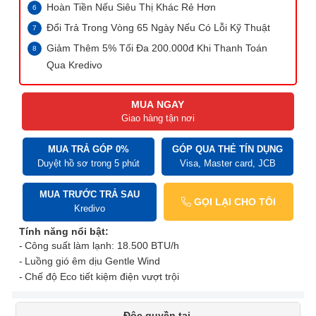
Hoàn Tiền Nếu Siêu Thị Khác Rẻ Hơn
Đổi Trả Trong Vòng 65 Ngày Nếu Có Lỗi Kỹ Thuật
Giảm Thêm 5% Tối Đa 200.000đ Khi Thanh Toán
Qua Kredivo
MUA NGAY
Giao hàng tận nơi
MUA TRẢ GÓP 0%
GÓP QUA THẺ TÍN DỤNG
Duyệt hồ sơ trong 5 phút
Visa, Master card, JCB
MUA TRƯỚC TRẢ SAU
GỌI LẠI CHO TÔI
Kredivo
Tính năng nổi bật:
Công suất làm lạnh: 18.500 BTU/h
Luồng gió êm dịu Gentle Wind
Chế độ Eco tiết kiệm điện vượt trội
Độc quyền tại