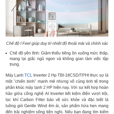
Chế độ I Feel giúp duy trì nhiệt độ thoải mái và chính xác
Chế độ yên tĩnh: Giảm thiểu tiếng ồn xuống mức thấp,
mang lại giấc ngủ ngon và không gian làm việc tập
trung.
Máy Lạnh
TCL
Inverter 2 Hp TBI-18CSD/TPHI thực sự là
một "chiến binh" mạnh mẽ nhưng vô cùng tinh tế trong
phân khúc máy lạnh 2 HP hiện nay. Với sự kết hợp hoàn
hảo giữa công nghệ AI Inverter tiết kiệm điện vượt trội,
lọc khí Carbon Filter bảo vệ sức khỏe và đặc biệt là
luồng gió Gentle Wind êm ái, sản phẩm hứa hẹn mang
đến trải nghiệm sống tiện nghi. Nếu bạn đang tìm kiếm