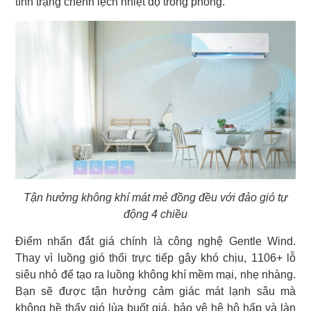
tình trạng chênh lệch nhiệt độ trong phòng.
Tận hưởng không khí mát mẻ đồng đều với đảo gió tự
động 4 chiều
Điểm nhấn đắt giá chính là công nghệ Gentle Wind.
Thay vì luồng gió thổi trực tiếp gây khó chịu, 1106+ lỗ
siêu nhỏ để tạo ra luồng không khí mềm mại, nhẹ nhàng.
Bạn sẽ được tận hưởng cảm giác mát lạnh sâu mà
không hề thấy gió lùa buốt giá, bảo vệ hệ hô hấp và làn