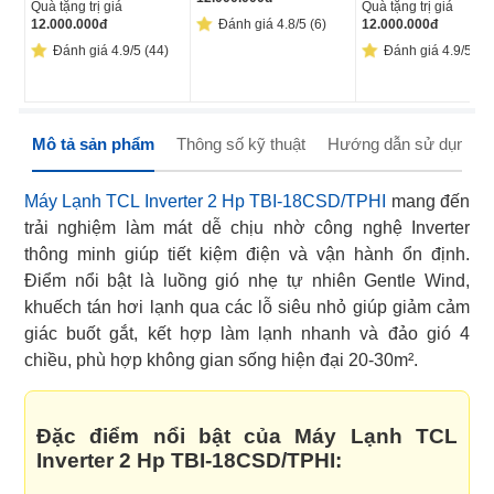
Quà tặng trị giá
Quà tặng trị giá
12.000.000
đ
Đánh giá 4.8/5 (6)
12.000.000
đ
Đánh giá 4.9/5 (44)
Đánh giá 4.9/5 (59
Mô tả sản phẩm
Thông số kỹ thuật
Hướng dẫn sử dụng
Máy Lạnh TCL Inverter 2 Hp TBI-18CSD/TPHI
mang đến
trải nghiệm làm mát dễ chịu nhờ công nghệ Inverter
thông minh giúp tiết kiệm điện và vận hành ổn định.
Điểm nổi bật là luồng gió nhẹ tự nhiên Gentle Wind,
khuếch tán hơi lạnh qua các lỗ siêu nhỏ giúp giảm cảm
giác buốt gắt, kết hợp làm lạnh nhanh và đảo gió 4
chiều, phù hợp không gian sống hiện đại 20-30m².
Đặc điểm nổi bật của Máy Lạnh TCL
Inverter 2 Hp TBI-18CSD/TPHI: