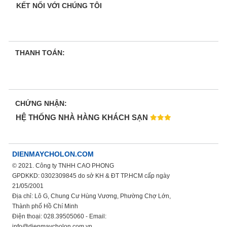
KẾT NỐI VỚI CHÚNG TÔI
THANH TOÁN:
CHỨNG NHẬN:
HỆ THỐNG NHÀ HÀNG KHÁCH SẠN
DIENMAYCHOLON.COM
© 2021. Công ty TNHH CAO PHONG
GPDKKD: 0302309845 do sở KH & ĐT TP.HCM cấp ngày
21/05/2001
Địa chỉ: Lô G, Chung Cư Hùng Vương, Phường Chợ Lớn,
Thành phố Hồ Chí Minh
Điện thoại: 028.39505060 - Email:
info@dienmaycholon.com.vn