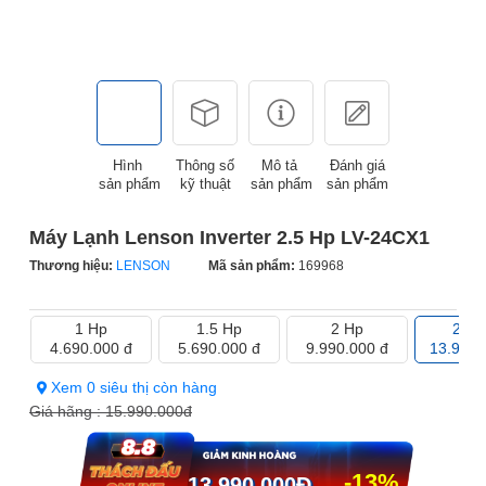
Hình
Thông số
Mô tả
Đánh giá
sản phẩm
kỹ thuật
sản phẩm
sản phẩm
Máy Lạnh Lenson Inverter 2.5 Hp LV-24CX1
Thương hiệu:
LENSON
Mã sản phẩm:
169968
1 Hp
1.5 Hp
2 Hp
2.5 
4.690.000 đ
5.690.000 đ
9.990.000 đ
13.990.
Xem 0 siêu thị còn hàng
Giá hãng :
15.990.000đ
-13%
13.990.000
Đ