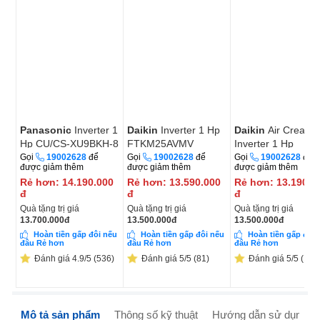
Panasonic
Inverter 1
Daikin
Inverter 1 Hp
Daikin
Air Creator 
Hp CU/CS-XU9BKH-8
FTKM25AVMV
Inverter 1 Hp
MTKC25AVMVW
Gọi
19002628
để
Gọi
19002628
để
Gọi
19002628
để
được giảm thêm
được giảm thêm
được giảm thêm
Rẻ hơn:
14.190.000
Rẻ hơn:
13.590.000
Rẻ hơn:
13.190.0
đ
đ
đ
Quà tặng trị giá
Quà tặng trị giá
Quà tặng trị giá
13.700.000
đ
13.500.000
đ
13.500.000
đ
Hoàn tiền gấp đôi nếu
Hoàn tiền gấp đôi nếu
Hoàn tiền gấp đôi 
đâu Rẻ hơn
đâu Rẻ hơn
đâu Rẻ hơn
Đánh giá 4.9/5 (536)
Đánh giá 5/5 (81)
Đánh giá 5/5 (11)
Mô tả sản phẩm
Thông số kỹ thuật
Hướng dẫn sử dụng