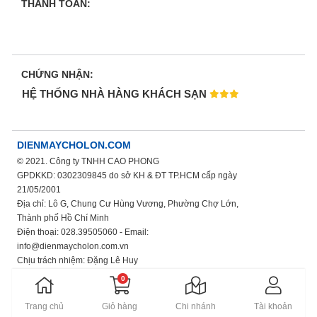
THANH TOÁN:
CHỨNG NHẬN:
HỆ THỐNG NHÀ HÀNG KHÁCH SẠN
DIENMAYCHOLON.COM
© 2021. Công ty TNHH CAO PHONG
GPDKKD: 0302309845 do sở KH & ĐT TP.HCM cấp ngày
21/05/2001
Địa chỉ: Lô G, Chung Cư Hùng Vương, Phường Chợ Lớn,
Thành phố Hồ Chí Minh
Điện thoại: 028.39505060 - Email:
info@dienmaycholon.com.vn
Chịu trách nhiệm: Đặng Lê Huy
Xem thêm chính sách bảo mật thông tin
0
Trang chủ
Giỏ hàng
Chi nhánh
Tài khoản