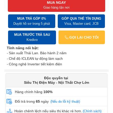
MUA NGAY
Giao hàng tận nơi
MUA TRẢ GÓP 0%
GÓP QUA THẺ TÍN DỤNG
Duyệt hồ sơ trong 5 phút
Visa, Master card, JCB
MUA TRƯỚC TRẢ SAU
GỌI LẠI CHO TÔI
Kredivo
Tính năng nổi bật:
Sản xuất Thái Lan. Bảo hành 2 năm
Chế độ ICLEAN tự động làm sạch
Công nghệ Inverter tiết kiệm điện
Độc quyền tại
Siêu Thị Điện Máy - Nội Thất Chợ Lớn
Hàng chính hãng
100%
Đổi trả trong
65
ngày
(Nếu do lỗi kỹ thuật)
Hoàn chênh lệch nếu siêu thị khác rẻ hơn.
(Chính sách)