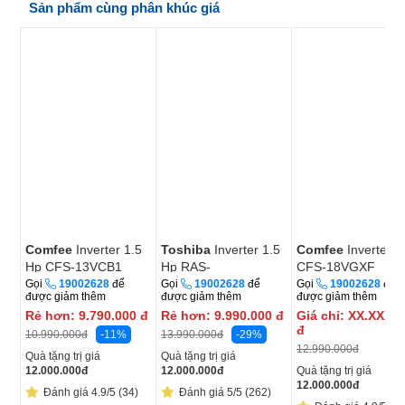
Sản phẩm cùng phân khúc giá
Comfee
Inverter 1.5
Toshiba
Inverter 1.5
Comfee
Inverter 2
Hp CFS-13VCB1
Hp RAS-
CFS-18VGXF
H13S5KCV2G-V
Gọi
19002628
để
Gọi
19002628
để
Gọi
19002628
để
được giảm thêm
được giảm thêm
được giảm thêm
Rẻ hơn:
9.790.000
đ
Rẻ hơn:
9.990.000
đ
Giá chỉ:
XX.XXX.0
đ
-11%
-29%
10.990.000
đ
13.990.000
đ
12.990.000
đ
Quà tặng trị giá
Quà tặng trị giá
12.000.000
đ
12.000.000
đ
Quà tặng trị giá
12.000.000
đ
Đánh giá 4.9/5 (34)
Đánh giá 5/5 (262)