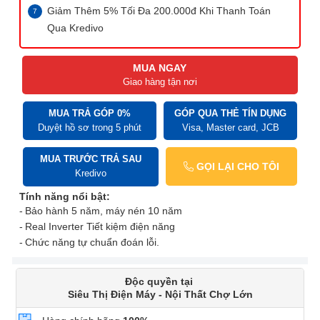
Giảm Thêm 5% Tối Đa 200.000đ Khi Thanh Toán
Qua Kredivo
MUA NGAY
Giao hàng tận nơi
MUA TRẢ GÓP 0%
GÓP QUA THẺ TÍN DỤNG
Duyệt hồ sơ trong 5 phút
Visa, Master card, JCB
MUA TRƯỚC TRẢ SAU
GỌI LẠI CHO TÔI
Kredivo
Tính năng nổi bật:
Bảo hành 5 năm
, máy nén 10 năm
Real Inverter Tiết kiệm điện năng
Chức năng tự chuẩn đoán lỗi.
Độc quyền tại
Siêu Thị Điện Máy - Nội Thất Chợ Lớn