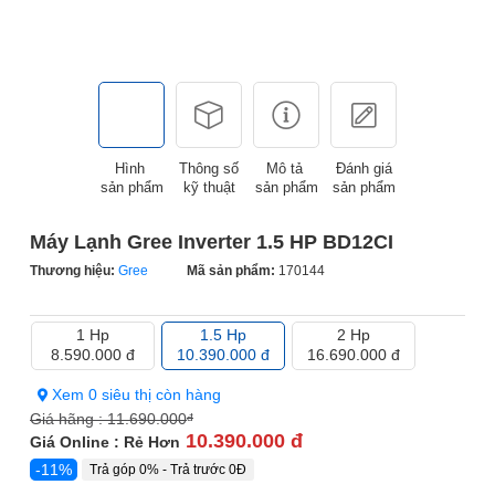
Hình
Thông số
Mô tả
Đánh giá
sản phẩm
kỹ thuật
sản phẩm
sản phẩm
Máy Lạnh Gree Inverter 1.5 HP BD12CI
Thương hiệu:
Gree
Mã sản phẩm:
170144
1 Hp
1.5 Hp
2 Hp
8.590.000 đ
10.390.000 đ
16.690.000 đ
Xem 0 siêu thị còn hàng
Giá hãng :
11.690.000
đ
10.390.000 đ
Giá Online : Rẻ Hơn
-11%
Trả góp 0% - Trả trước 0Đ