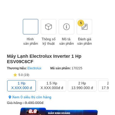
5
Hình
Thông số
Mô tả
Đánh giá
sản phẩm
kỹ thuật
sản phẩm
sản phẩm
Máy Lạnh Electrolux Inverter 1 Hp
ESV09C6CF
Thương hiệu:
Electrolux
Mã sản phẩm:
170225
5.0 (19)
1 Hp
1.5 Hp
2 Hp
2.5 
X.XXX.000 đ
X.XXX.000đ đ
13.990.000 đ
17.990.
Xem 0 siêu thị còn hàng
Giá hãng :
9.490.000đ