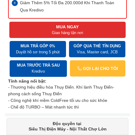
Giảm Thêm 5% Tối Đa 200.000đ Khi Thanh Toán
Qua Kredivo
MUA NGAY
Giao hàng tận nơi
MUA TRẢ GÓP 0%
GÓP QUA THẺ TÍN DỤNG
Duyệt hồ sơ trong 5 phút
Visa, Master card, JCB
MUA TRƯỚC TRẢ SAU
GỌI LẠI CHO TÔI
Kredivo
Tính năng nổi bật:
Thương hiệu điều hòa Thụy Điển. Khí lành Thuỵ Điển-
phong cách sống Thuỵ Điển
Công nghệ khí mềm ColdFree tối ưu cho sức khỏe
Chế độ TURBO – Mát nhanh tức thì
Độc quyền tại
Siêu Thị Điện Máy - Nội Thất Chợ Lớn