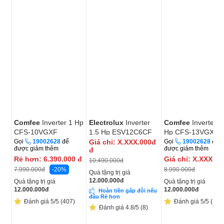
Comfee
Inverter 1 Hp
Electrolux
Inverter
Comfee
Inverter 1
CFS-10VGXF
1.5 Hp ESV12C6CF
Hp CFS-13VGXF
Gọi
19002628
để
Giá chỉ:
X.XXX.000đ
Gọi
19002628
để
được giảm thêm
được giảm thêm
đ
Rẻ hơn:
6.390.000
đ
Giá chỉ:
X.XXX.0
10.490.000
đ
-20%
8.990.000
đ
7.990.000
đ
Quà tặng trị giá
12.000.000
đ
Quà tặng trị giá
Quà tặng trị giá
12.000.000
đ
12.000.000
đ
Hoàn tiền gấp đôi nếu
đâu Rẻ hơn
Đánh giá 5/5 (407)
Đánh giá 5/5 (284
Đánh giá 4.8/5 (8)