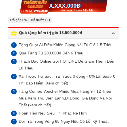
X.XXX.000
Đ
Trả góp 0% - Trả trước 0Đ
Quà tặng kèm trị giá 13.500.000đ
Tặng Quạt AI Điều Khiển Giọng Nói Trị Giá 1.5 Triệu
Quà Tặng Từ 200.000đ Đến 6 Triệu
Thách Đấu Online Gọi HOTLINE Để Giảm Thêm Đến
10 Triệu
Xài Trước Trả Sau: Trả Trước 0 đồng - 0% Lãi Suất- 0
Phí Bảo Hiểm (Xem chi tiết)
Tặng Combo Voucher Phiếu Mua Hàng 9 - 12 Triệu
Mua Kèm Tivi, Điện Lạnh,Di Động, Gia Dụng Và Nội
Thất (xem chi tiết)
Hoàn Tiền Nếu Siêu Thị Khác Rẻ Hơn
Đổi Trả Trong Vòng 65 Ngày Nếu Có Lỗi Kỹ Thuật