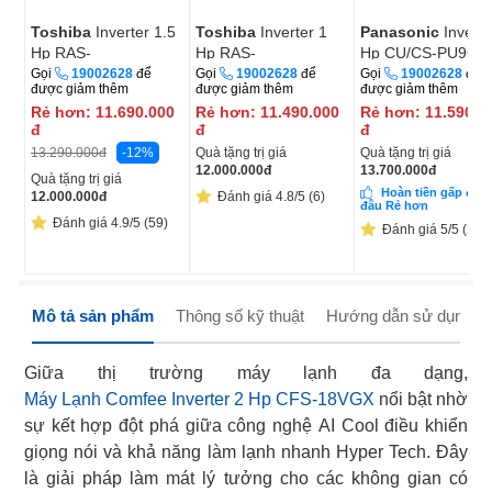
Toshiba
Inverter 1.5
Toshiba
Inverter 1
Panasonic
Inverte
Hp RAS-
Hp RAS-
Hp CU/CS-PU9CK
H13P2KCVG-V
H10F2KCVSG-V
8D
Gọi
19002628
để
Gọi
19002628
để
Gọi
19002628
để
được giảm thêm
được giảm thêm
được giảm thêm
Rẻ hơn:
11.690.000
Rẻ hơn:
11.490.000
Rẻ hơn:
11.590.0
đ
đ
đ
-12%
Quà tặng trị giá
Quà tặng trị giá
13.290.000
đ
12.000.000
đ
13.700.000
đ
Quà tặng trị giá
Hoàn tiền gấp đôi 
12.000.000
đ
Đánh giá 4.8/5 (6)
đâu Rẻ hơn
Đánh giá 4.9/5 (59)
Đánh giá 5/5 (295
Mô tả sản phẩm
Thông số kỹ thuật
Hướng dẫn sử dụng
Máy Lạnh Comfee Inverter 2 Hp CFS-18VGX
nổi bật nhờ
sự kết hợp đột phá giữa công nghệ AI Cool điều khiển
giọng nói và khả năng làm lạnh nhanh Hyper Tech. Đây
là giải pháp làm mát lý tưởng cho các không gian có