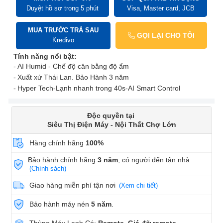
Duyệt hồ sơ trong 5 phút
Visa, Master card, JCB
MUA TRƯỚC TRẢ SAU
GỌI LẠI CHO TÔI
Kredivo
Tính năng nổi bật:
AI Humid - Chế độ cân bằng độ ẩm
Xuất xứ Thái Lan. Bảo Hành 3 năm
Hyper Tech-Lạnh nhanh trong 40s-AI Smart Control
Độc quyền tại
Siêu Thị Điện Máy - Nội Thất Chợ Lớn
Hàng chính hãng
100%
Bảo hành chính hãng
3 năm
, có người đến tận nhà
(Chính sách)
Giao hàng miễn phí tận nơi
(Xem chi tiết)
Bảo hành máy nén
5 năm
.