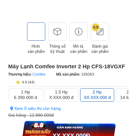
4.9
Hình
Thông số
Mô tả
Đánh giá
sản phẩm
kỹ thuật
sản phẩm
sản phẩm
Máy Lạnh Comfee Inverter 2 Hp CFS-18VGXF
Thương hiệu:
Comfee
Mã sản phẩm:
169363
4.9 (44)
1 Hp
1.5 Hp
2 Hp
2.5 
6.390.000 đ
X.XXX.000 đ
XX.XXX.000 đ
14.690.
Xem 0 siêu thị còn hàng
Giá hãng :
12.990.000đ
XX.XXX.000
Đ