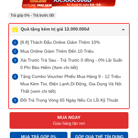
Trả góp 0% - Trả trước 0Đ
Quà tặng kèm trị giá 12.000.000đ
[8.8] Thách Đấu Online Giảm Thêm 10%
Mua Online Giảm Thêm Đến 10 Triệu
Xài Trước Trả Sau - Trả Trước 0 đồng - 0% Lãi Suất-
0 Phí Bảo Hiểm (Xem chi tiết)
Tặng Combo Voucher Phiếu Mua Hàng 9 - 12 Triệu
Mua Kèm Tivi, Điện Lạnh,Di Động, Gia Dụng Và Nội
Thất (xem chi tiết)
Đổi Trả Trong Vòng 65 Ngày Nếu Có Lỗi Kỹ Thuật
MUA NGAY
Giao hàng tận nơi
MUA TRẢ GÓP 0%
GÓP QUA THẺ TÍN DỤNG