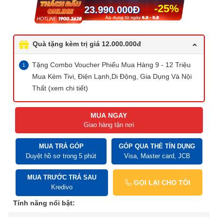
-25%
23.990.000
Đ
Quà tặng kèm trị giá 12.000.000đ
Tặng Combo Voucher Phiếu Mua Hàng 9 - 12 Triệu
Mua Kèm Tivi, Điện Lạnh,Di Động, Gia Dụng Và Nội
Thất (xem chi tiết)
MUA NGAY
Giao hàng tận nơi
MUA TRẢ GÓP
GÓP QUA THẺ TÍN DỤNG
Duyệt hồ sơ trong 5 phút
Visa, Master card, JCB
MUA TRƯỚC TRẢ SAU
GỌI LẠI CHO TÔI
Kredivo
Tính năng nổi bật: