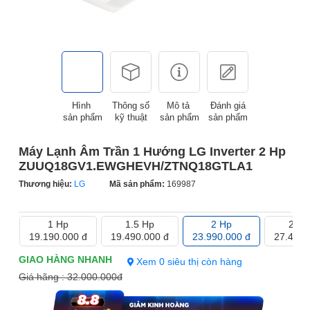
Hình
Thông số
Mô tả
Đánh giá
sản phẩm
kỹ thuật
sản phẩm
sản phẩm
Máy Lạnh Âm Trần 1 Hướng LG Inverter 2 Hp
ZUUQ18GV1.EWGHEVH/ZTNQ18GTLA1
Thương hiệu:
LG
Mã sản phẩm:
169987
1 Hp
1.5 Hp
2 Hp
2.5 
19.190.000 đ
19.490.000 đ
23.990.000 đ
27.490.
Xem 0 siêu thị còn hàng
Giá hãng :
32.000.000đ