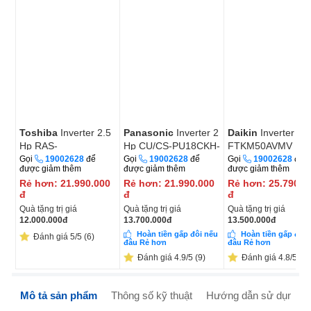
Toshiba
Inverter 2.5
Panasonic
Inverter 2
Daikin
Inverter 2 
Hp RAS-
Hp CU/CS-PU18CKH-
FTKM50AVMV
H24P2KCVG-V
8D
Gọi
19002628
để
Gọi
19002628
để
Gọi
19002628
để
được giảm thêm
được giảm thêm
được giảm thêm
Rẻ hơn:
21.990.000
Rẻ hơn:
21.990.000
Rẻ hơn:
25.790.0
đ
đ
đ
Quà tặng trị giá
Quà tặng trị giá
Quà tặng trị giá
12.000.000
đ
13.700.000
đ
13.500.000
đ
Hoàn tiền gấp đôi nếu
Hoàn tiền gấp đôi 
Đánh giá 5/5 (6)
đâu Rẻ hơn
đâu Rẻ hơn
Đánh giá 4.9/5 (9)
Đánh giá 4.8/5 (6)
Mô tả sản phẩm
Thông số kỹ thuật
Hướng dẫn sử dụng