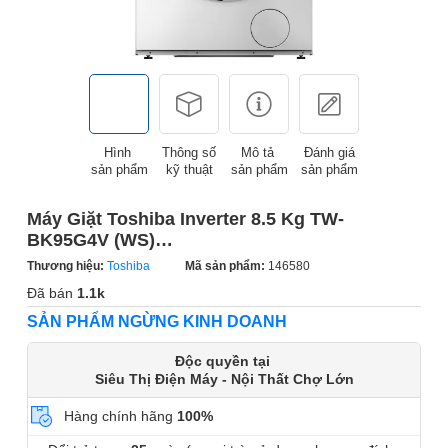
Hình
Thông số
Mô tả
Đánh giá
sản phẩm
kỹ thuật
sản phẩm
sản phẩm
Máy Giặt Toshiba Inverter 8.5 Kg TW-
BK95G4V (WS)
(Sản phẩm trưng bày)
Thương hiệu:
Toshiba
Mã sản phẩm:
146580
Đã bán
1.1k
SẢN PHẨM NGỪNG KINH DOANH
Độc quyền tại
Siêu Thị Điện Máy - Nội Thất Chợ Lớn
Hàng chính hãng
100%