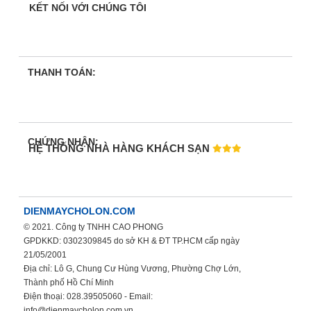
KẾT NỐI VỚI CHÚNG TÔI
THANH TOÁN:
CHỨNG NHẬN:
HỆ THỐNG NHÀ HÀNG KHÁCH SẠN
DIENMAYCHOLON.COM
© 2021. Công ty TNHH CAO PHONG
GPDKKD: 0302309845 do sở KH & ĐT TP.HCM cấp ngày
21/05/2001
Địa chỉ: Lô G, Chung Cư Hùng Vương, Phường Chợ Lớn,
Thành phố Hồ Chí Minh
Điện thoại: 028.39505060 - Email:
info@dienmaycholon.com.vn