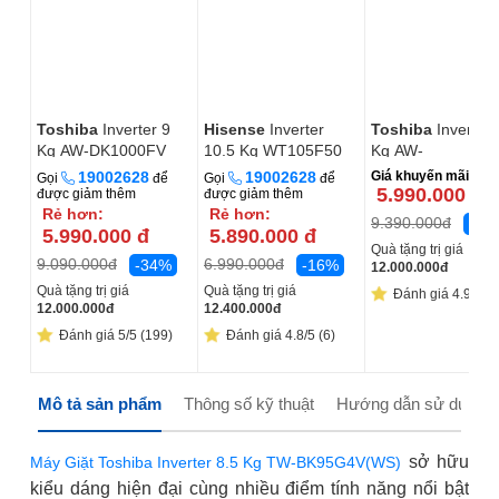
Toshiba
Inverter 9
Hisense
Inverter
Toshiba
Inverter
Kg AW-DK1000FV
10.5 Kg WT105F50
Kg AW-
(KK)
DM1100PV(KK)
19002628
19002628
Giá khuyến mãi:
Gọi
để
Gọi
để
5.990.000
đ
được giảm thêm
được giảm thêm
Rẻ hơn:
Rẻ hơn:
9.390.000
đ
-36
5.990.000
đ
5.890.000
đ
Quà tặng trị giá
9.090.000
đ
6.990.000
đ
-34%
-16%
12.000.000
đ
Quà tặng trị giá
Quà tặng trị giá
Đánh giá 4.9/5 (
12.000.000
đ
12.400.000
đ
Đánh giá 5/5 (199)
Đánh giá 4.8/5 (6)
Mô tả sản phẩm
Thông số kỹ thuật
Hướng dẫn sử dụng
sở hữu
Máy Giặt Toshiba Inverter 8.5 Kg TW-BK95G4V(WS)
kiểu dáng hiện đại cùng nhiều điểm tính năng nổi bật