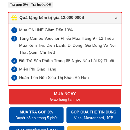
Trả góp 0% - Trả trước 0Đ
Quà tặng kèm trị giá 12.000.000đ
Mua ONLINE Giảm Đến 10%
Tặng Combo Voucher Phiếu Mua Hàng 9 - 12 Triệu
Mua Kèm Tivi, Điện Lạnh, Di Động, Gia Dụng Và Nội
Thất (Xem Chi Tiết)
Đổi Trả Sản Phẩm Trong 65 Ngày Nếu Lỗi Kỹ Thuật
Miễn Phí Giao Hàng
Hoàn Tiền Nếu Siêu Thị Khác Rẻ Hơn
MUA NGAY
Giao hàng tận nơi
MUA TRẢ GÓP 0%
GÓP QUA THẺ TÍN DỤNG
Duyệt hồ sơ trong 5 phút
Visa, Master card, JCB