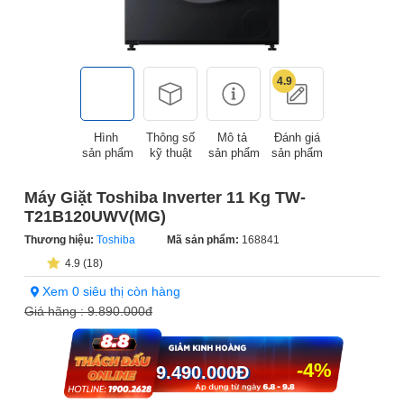
4.9
Hình
Thông số
Mô tả
Đánh giá
sản phẩm
kỹ thuật
sản phẩm
sản phẩm
Máy Giặt Toshiba Inverter 11 Kg TW-
T21B120UWV(MG)
Thương hiệu:
Toshiba
Mã sản phẩm:
168841
4.9 (18)
Xem 0 siêu thị còn hàng
Giá hãng :
9.890.000đ
-4%
9.490.000
Đ