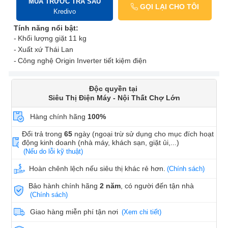
MUA TRƯỚC TRẢ SAU
GỌI LẠI CHO TÔI
Kredivo
Tính năng nổi bật:
Khối lượng giặt 11 kg
Xuất xứ Thái Lan
Công nghệ Origin Inverter tiết kiệm điện
Độc quyền tại
Siêu Thị Điện Máy - Nội Thất Chợ Lớn
Hàng chính hãng
100%
Đổi trả trong
65
ngày (ngoại trừ sử dụng cho mục đích hoạt
động kinh doanh (nhà máy, khách sạn, giặt ủi,...)
(Nếu do lỗi kỹ thuật)
Hoàn chênh lệch nếu siêu thị khác rẻ hơn.
(Chính sách)
Bảo hành chính hãng
2 năm
, có người đến tận nhà
(Chính sách)
Giao hàng miễn phí tận nơi
(Xem chi tiết)