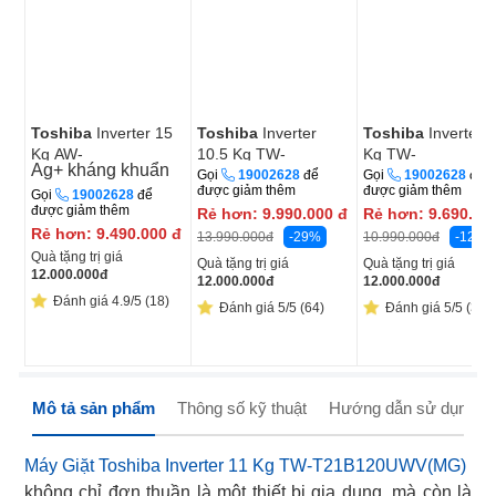
Toshiba
Inverter 15
Toshiba
Inverter
Toshiba
Inverter 
Kg AW-
10.5 Kg TW-
Kg TW-
Ag+ kháng khuẩn
T06D1600LV(MK)
T25BZU115MWV(MG)
T33B120UWV(MK
Gọi
19002628
để
Gọi
19002628
để
được giảm thêm
được giảm thêm
Gọi
19002628
để
được giảm thêm
Rẻ hơn:
9.990.000
đ
Rẻ hơn:
9.690.00
Rẻ hơn:
9.490.000
đ
-29%
-12%
13.990.000
đ
10.990.000
đ
Quà tặng trị giá
Quà tặng trị giá
Quà tặng trị giá
12.000.000
đ
12.000.000
đ
12.000.000
đ
Đánh giá 4.9/5 (18)
Đánh giá 5/5 (64)
Đánh giá 5/5 (3)
Mô tả sản phẩm
Thông số kỹ thuật
Hướng dẫn sử dụng
Máy Giặt Toshiba Inverter 11 Kg TW-T21B120UWV(MG)
không chỉ đơn thuần là một thiết bị gia dụng, mà còn là